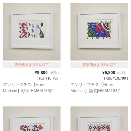
猫・ねこ・ネコ
額装品
額装品一覧
アンリ・マティス額装
カッズミイダ×手塚治虫額装
表示価格より5% OFF
表示価格より5% OFF
スペイン製アートポスター額装
¥9,800
¥9,800
（税別）
（税別）
(
¥10,780 )
(
¥10,780 )
税込
税込
フランス製モノクロフォト額装
アンリ・マチス【Henri
アンリ・マチス【Henri
Matisse】額装[HM6M163]*
Matisse】額装[HM5M163]*
Classic Pooh額装
セール
お買物ガイド