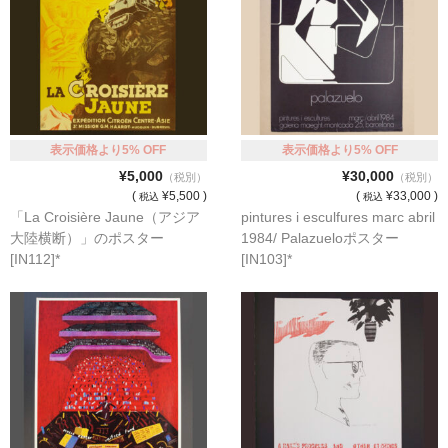
表示価格より5% OFF
表示価格より5% OFF
¥5,000
¥30,000
（税別）
（税別）
(
¥5,500 )
(
¥33,000 )
税込
税込
「La Croisière Jaune（アジア
pintures i esculfures marc abril
大陸横断）」のポスター
1984/ Palazueloポスター
[IN112]*
[IN103]*