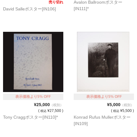
Avalon Ballroomポスター
売り切れ
[IN111]*
David Salleポスター[IN106]
表示価格より5% OFF
表示価格より5% OFF
¥25,000
¥5,000
（税別）
（税別）
(
¥27,500 )
(
¥5,500 )
税込
税込
Tony Craggポスター[IN110]*
Konrad Rufus Mullerポスター
[IN109]