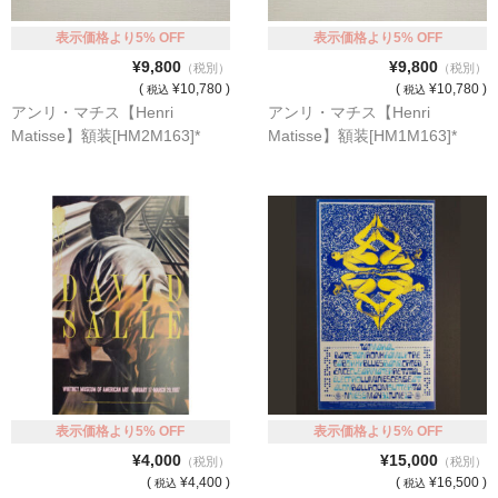
オーダーメイド額装
表示価格より5% OFF
表示価格より5% OFF
¥9,800
¥9,800
（税別）
（税別）
額装のご相談・注文方法
(
¥10,780 )
(
¥10,780 )
税込
税込
アンリ・マチス【Henri
アンリ・マチス【Henri
額装参考作品
Matisse】額装[HM2M163]*
Matisse】額装[HM1M163]*
ショップ
表示価格より5% OFF
表示価格より5% OFF
¥4,000
¥15,000
（税別）
（税別）
(
¥4,400 )
(
¥16,500 )
税込
税込