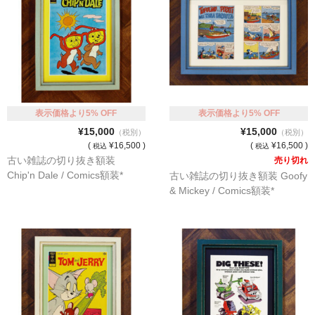
表示価格より5% OFF
表示価格より5% OFF
¥15,000
¥15,000
（税別）
（税別）
(
¥16,500 )
(
¥16,500 )
税込
税込
古い雑誌の切り抜き額装
売り切れ
Chip'n Dale / Comics額装*
古い雑誌の切り抜き額装 Goofy
& Mickey / Comics額装*