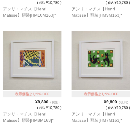
(
¥10,780 )
(
¥10,780 )
税込
税込
シンプルLPフレームセット
アンリ・マチス【Henri
アンリ・マチス【Henri
Matisse】額装[HM10M163]*
Matisse】額装[HM9M163]*
CD紙ジャケフレーム
アートポスター
アートポスター一覧
Instagram紹介商品
エンゾ・マーリ【Enzo Mari】
ダネーゼ【DANESE MILANO】
フォトアートポスター
表示価格より5% OFF
表示価格より5% OFF
¥9,800
¥9,800
（税別）
（税別）
アンディ・ウォーホル
(
¥10,780 )
(
¥10,780 )
税込
税込
アンリ・マチス【Henri
アンリ・マチス【Henri
Folon
Matisse】額装[HM8M163]*
Matisse】額装[HM7M163]*
olivetti