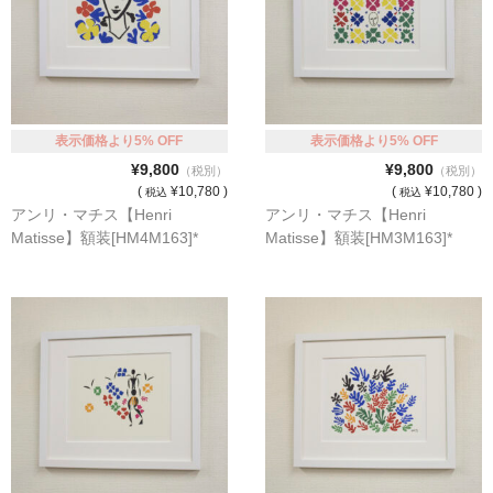
額縁の仕様
支払方法・送料・納期
よくあるご質問
表示価格より5% OFF
表示価格より5% OFF
FAX専用ご注文用紙
¥9,800
¥9,800
（税別）
（税別）
(
¥10,780 )
(
¥10,780 )
お問い合わせフォーム
税込
税込
アンリ・マチス【Henri
アンリ・マチス【Henri
Matisse】額装[HM4M163]*
Matisse】額装[HM3M163]*
メンバー
カート
ショップ
For overseas customers
会社案内
サイトマップ