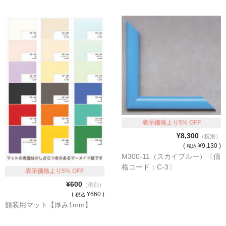
表示価格より5% OFF
¥8,300
（税別）
(
¥9,130 )
税込
M300-11（スカイブルー）〔価
格コード：C-3〕
表示価格より5% OFF
¥600
（税別）
(
¥660 )
税込
額装用マット【厚み1mm】