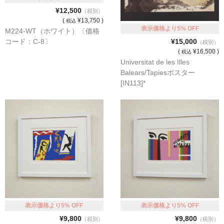
マット付額縁フレーム-おしゃれな空間に-
¥12,500
（税別）
(
¥13,750 )
税込
オプション品
表示価格より5% OFF
M224-WT（ホワイト）〔価格
コード：C-8〕
¥15,000
（税別）
仕様変更
(
¥16,500 )
税込
Universitat de les Illes
マット・インナー
Balears/Tapiesポスター
[IN113]*
吊りフック
吊り金具＆ヒモセット
簡単スタンド
額装テープ
額縁用黄袋
LP・CDフレーム
表示価格より5% OFF
表示価格より5% OFF
高級LPフレーム
¥9,800
¥9,800
（税別）
（税別）