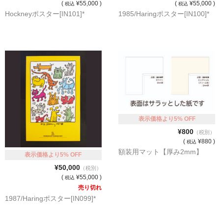
(
¥55,000 )
(
¥55,000 )
税込
税込
Hockneyポスター[IN101]*
1985/Haringポスター[IN100]*
表示価格より5% OFF
¥800
（税別）
(
¥880 )
税込
額装用マット【厚み2mm】
表示価格より5% OFF
¥50,000
（税別）
(
¥55,000 )
税込
売り切れ
1987/Haringポスター[IN099]*