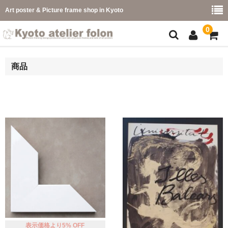
Art poster & Picture frame shop in Kyoto
0
額縁フレーム
商品
フレーム一覧
カラー別
イメージ別
フレーム幅別
価格コード別
こどもさくひんフレーム
幅広マット付額縁フレーム-展覧会などに-
表示価格より5% OFF