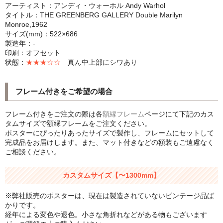
アーティスト：アンディ・ウォーホル Andy Warhol
シンプルLPフレームセット
タイトル：THE GREENBERG GALLERY Double Marilyn
Monroe,1962
CD紙ジャケフレーム
サイズ(mm)：522×686
製造年：-
アートポスター
印刷：オフセット
状態：
★★★☆☆
真ん中上部にシワあり
アートポスター一覧
フレーム付きをご希望の場合
Instagram紹介商品
フレーム付きをご注文の際は各
額縁フレーム
ページにて下記のカス
エンゾ・マーリ【Enzo Mari】
タムサイズで額縁フレームをご注文ください。
ポスターにぴったりあったサイズで製作し、フレームにセットして
ダネーゼ【DANESE MILANO】
完成品をお届けします。また、マット付きなどの額装もご遠慮なく
ご相談ください。
フォトアートポスター
カスタムサイズ【〜1300mm】
アンディ・ウォーホル
※弊社販売のポスターは、現在は製造されていないビンテージ品ば
Folon
かりです。
経年による変色や退色。小さな角折れなどがある物もございます
olivetti