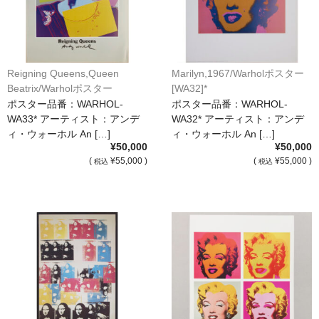
オーダーメイド額装
額装のご相談・注文方法
Reigning Queens,Queen
Marilyn,1967/Warholポスター
額装参考作品
Beatrix/Warholポスター
[WA32]*
[WA33]*
ポスター品番：WARHOL-
ポスター品番：WARHOL-
ショップ
WA33* アーティスト：アンデ
WA32* アーティスト：アンデ
ィ・ウォーホル An […]
ィ・ウォーホル An […]
¥50,000
¥50,000
(
¥55,000 )
(
¥55,000 )
税込
税込