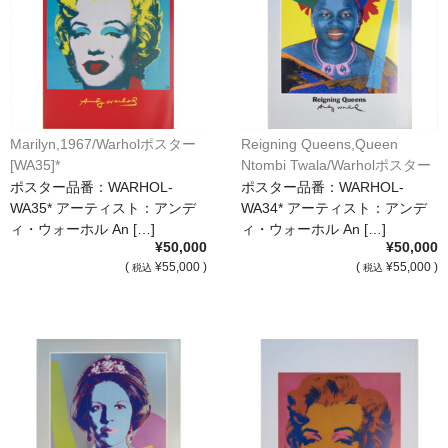
額縁の仕様
支払方法・送料・納期
よくあるご質問
FAX専用ご注文用紙
Marilyn,1967/Warholポスター
Reigning Queens,Queen
[WA35]*
Ntombi Twala/Warholポスター
お問い合わせフォーム
[WA34]*
ポスター品番：WARHOL-
ポスター品番：WARHOL-
WA35* アーティスト：アンデ
WA34* アーティスト：アンデ
メンバー
ィ・ウォーホル An […]
ィ・ウォーホル An […]
¥50,000
¥50,000
カート
(
¥55,000 )
(
¥55,000 )
税込
税込
ショップ
For overseas customers
会社案内
サイトマップ