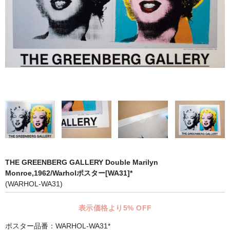
マット付額縁フレーム-おしゃれな空間に-
オプション品
仕様変更
マット・インナー
吊りフック
吊り金具＆ヒモセット
簡単スタンド
額装テープ
THE GREENBERG GALLERY Double Marilyn
Monroe,1962/Warholポスター[WA31]*
額縁用黄袋
(WARHOL-WA31)
LP・CDフレーム
表示価格より5% OFF
高級LPフレーム
ポスター品番：WARHOL-WA31*