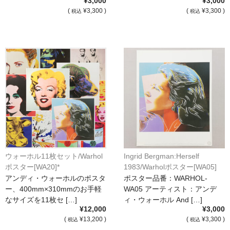
¥3,000
¥3,000
(
¥3,300 )
(
¥3,300 )
税込
税込
ウォーホル11枚セット/Warhol
Ingrid Bergman:Herself
ポスター[WA20]*
1983/Warholポスター[WA05]
アンディ・ウォーホルのポスタ
ポスター品番：WARHOL-
ー、400mm×310mmのお手軽
WA05 アーティスト：アンデ
なサイズを11枚セ […]
ィ・ウォーホル And […]
¥12,000
¥3,000
(
¥13,200 )
(
¥3,300 )
税込
税込