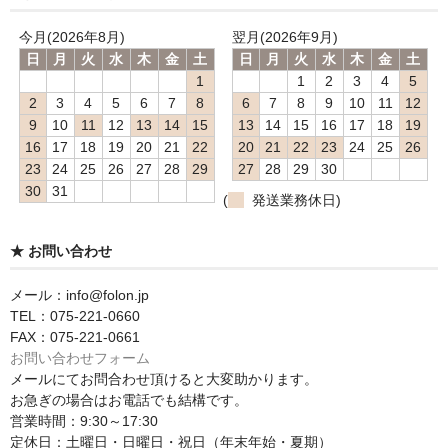
今月(2026年8月)
翌月(2026年9月)
日
月
火
水
木
金
土
日
月
火
水
木
金
土
1
1
2
3
4
5
2
3
4
5
6
7
8
6
7
8
9
10
11
12
9
10
11
12
13
14
15
13
14
15
16
17
18
19
16
17
18
19
20
21
22
20
21
22
23
24
25
26
23
24
25
26
27
28
29
27
28
29
30
30
31
(
発送業務休日)
★ お問い合わせ
メール：info@folon.jp
TEL：075-221-0660
FAX：075-221-0661
お問い合わせフォーム
メールにてお問合わせ頂けると大変助かります。
お急ぎの場合はお電話でも結構です。
営業時間：9:30～17:30
定休日：土曜日・日曜日・祝日（年末年始・夏期）