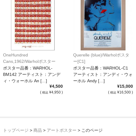
OneHundred
Querelle (blue)/Warholポスタ
Cans,1962/Warholポスター
ー[C1]
[BM142]
ポスター品番：WARHOL-
ポスター品番：WARHOL-C1
BM142 アーティスト：アンデ
アーティスト：アンディ・ウォ
ィ・ウォーホル An […]
ーホル Andy […]
¥4,500
¥15,000
(
¥4,950 )
(
¥16,500 )
税込
税込
トップページ
>
商品
>
アートポスター
>
このページ