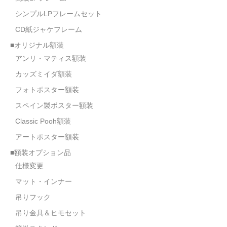
シンプルLPフレームセット
CD紙ジャケフレーム
■オリジナル額装
アンリ・マティス額装
カッズミイダ額装
フォトポスター額装
スペイン製ポスター額装
Classic Pooh額装
アートポスター額装
■額装オプション品
仕様変更
マット・インナー
吊りフック
吊り金具＆ヒモセット