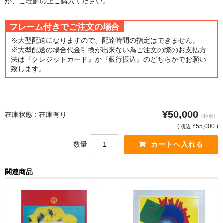
が、ご理解の上ご購入ください。
猫・ねこ・ネコ
フレーム付きでご注文の場合
額装品
※大型配送になりますので、配達時間の指定はできません。
※大型配送の場合代金引換が出来ない為ご注文の際のお支払方
法は『クレジットカード』か『銀行振込』のどちらかでお願い
額装品一覧
致します。
アンリ・マティス額装
カッズミイダ×手塚治虫額装
¥50,000
在庫状態 : 在庫有り
（税別）
スペイン製アートポスター額装
(
¥55,000 )
税込
フランス製モノクロフォト額装
数量
Classic Pooh額装
関連商品
セール
お買物ガイド