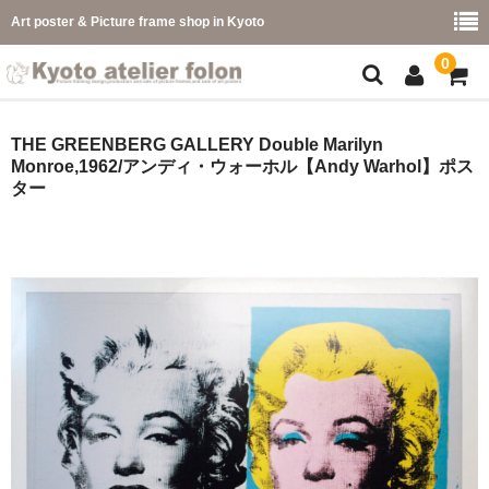
Art poster & Picture frame shop in Kyoto
0
額縁フレーム
THE GREENBERG GALLERY Double Marilyn
Monroe,1962/アンディ・ウォーホル【Andy Warhol】ポス
フレーム一覧
ター
カラー別
イメージ別
フレーム幅別
価格コード別
こどもさくひんフレーム
幅広マット付額縁フレーム-展覧会などに-