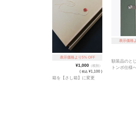
表示価格よ
表示価格より5% OFF
額装品のと
¥1,000
（税別）
トンボ仕様
(
¥1,100 )
税込
箱を【さし箱】に変更