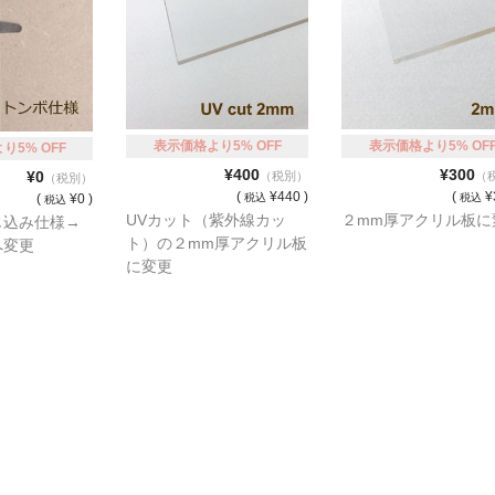
表示価格より5% OFF
表示価格より5% OF
り5% OFF
¥400
¥300
¥0
（税別）
（
（税別）
(
¥440 )
(
¥
(
¥0 )
税込
税込
税込
UVカット（紫外線カッ
２mm厚アクリル板に
じ込み仕様→
ト）の２mm厚アクリル板
へ変更
に変更