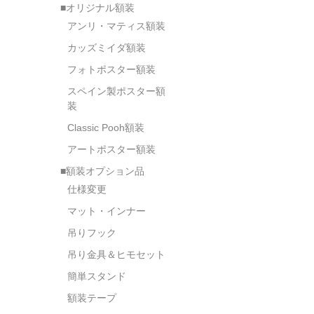
■オリジナル額装
アンリ・マティス額装
カッズミイダ額装
フォトポスター額装
スペイン製ポスター額
装
Classic Pooh額装
アートポスター額装
■額装オプション品
仕様変更
マット・インナー
吊りフック
吊り金具＆ヒモセット
簡単スタンド
額装テープ