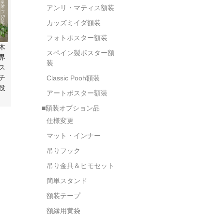
アンリ・マティス額装
カッズミイダ額装
フォトポスター額装
木
スペイン製ポスター額
界
装
ス
チ
Classic Pooh額装
役
アートポスター額装
■額装オプション品
仕様変更
マット・インナー
吊りフック
吊り金具＆ヒモセット
簡単スタンド
額装テープ
額縁用黄袋