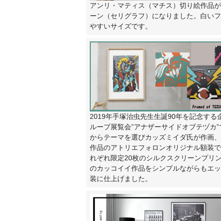
アンリ・マティス（マチス）切り絵作品が
ーン（セリグラフ）になりました。白いフ
やすいサイズです。
2019年手塚治虫先生生誕90年を記念する
ループ展覧会”アナザーサイドオブテヅカ
からテーマを選びカッズミイダ氏が作画、
作品のアトリエフォロンオリジナル額装で
れぞれ限定20枚のシルクスクリーンプリ
のカッコイイ作品をシンプルながらもエッ
装に仕上げました。