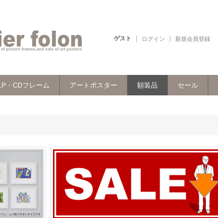
ゲスト
ログイン
新規会員登録
LP・CDフレーム
アートポスター
額装品
セール