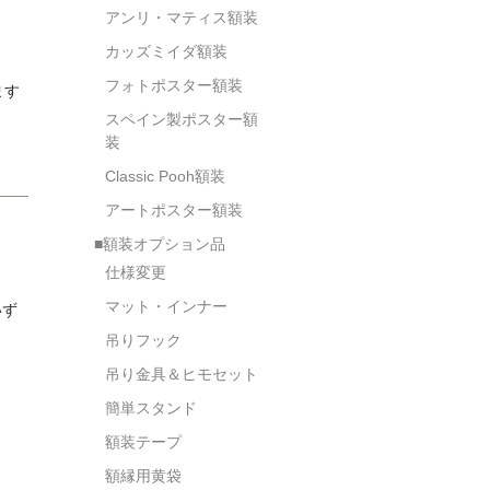
アンリ・マティス額装
カッズミイダ額装
フォトポスター額装
ます
スペイン製ポスター額
装
Classic Pooh額装
アートポスター額装
■額装オプション品
仕様変更
マット・インナー
いず
吊りフック
吊り金具＆ヒモセット
簡単スタンド
額装テープ
額縁用黄袋