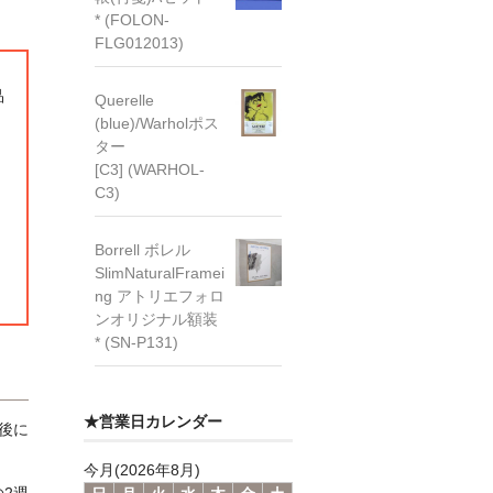
* (FOLON-
FLG012013)
品
Querelle
(blue)/Warholポス
ター
[C3] (WARHOL-
C3)
Borrell ボレル
SlimNaturalFramei
ng アトリエフォロ
ンオリジナル額装
* (SN-P131)
★営業日カレンダー
後に
今月(2026年8月)
2週