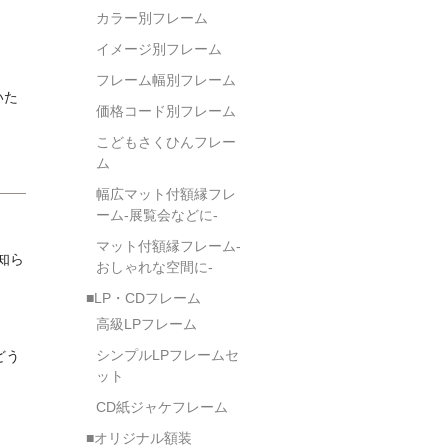
カラー別フレーム
イメージ別フレーム
フレーム幅別フレーム
いた
価格コード別フレーム
こどもさくひんフレー
ム
幅広マット付額縁フレ
ーム-展覧会などに-
マット付額縁フレーム-
知ら
おしゃれな空間に-
■LP・CDフレーム
高級LPフレーム
シンプルLPフレームセ
どう
ット
CD紙ジャケフレーム
■オリジナル額装