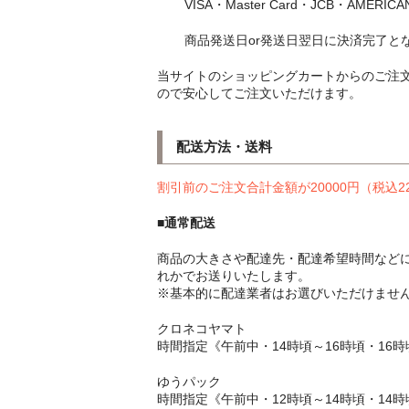
VISA・Master Card・JCB・AMERI
商品発送日or発送日翌日に決済完了と
当サイトのショッピングカートからのご注
ので安心してご注文いただけます。
配送方法・送料
割引前のご注文合計金額が20000円（税込2
■通常配送
商品の大きさや配達先・配達希望時間などに
れかでお送りいたします。
※基本的に配達業者はお選びいただけませ
クロネコヤマト
時間指定《午前中・14時頃～16時頃・16時
ゆうパック
時間指定《午前中・12時頃～14時頃・14時頃