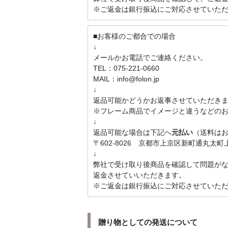
※ご返金は銀行振込にご対応させていた
■お客様のご都合での場合
↓
メールかお電話でご連絡ください。
TEL：075-221-0660
MAIL：info@folon.jp
↓
返品可能かどうかお返事させていただき
※フレーム商品でイメージと違うなどの
↓
返品可能な場合は下記へ
元払い
（送料は
〒602-8026 京都市上京区新町通丸太町上ル
↓
弊社で受け取り後商品を確認して問題が
返金させていいただきます。
※ご返金は銀行振込にご対応させていた
贈り物としての発送について