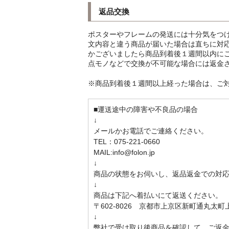
返品交換
ポスターやフレームの発送には十分気をつ
文内容と違う商品が届いた場合は直ちに対
かございましたら商品到着後１週間以内に
点モノなどで交換が不可能な場合には返金
※商品到着後１週間以上経った場合は、ご
■運送途中の障害や不良品の場合
↓
メールかお電話でご連絡ください。
TEL：075-221-0660
MAIL:info@folon.jp
↓
商品の状態をお伺いし、返品返金での対
↓
商品は下記へ着払いにて返送ください。
〒602-8026 京都市上京区新町通丸太町上ル
↓
弊社で受け取り後商品を確認して、ご返