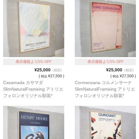
シンプルLPフレームセット
CD紙ジャケフレーム
アートポスター
アートポスター一覧
Instagram紹介商品
表示価格より5% OFF
表示価格より5% OFF
¥25,000
¥25,000
（税別）
（税別）
エンゾ・マーリ【Enzo Mari】
(
¥27,500 )
(
¥27,500 )
税込
税込
Casamada カサマダ
Cormenzana コルメンサーナ
ダネーゼ【DANESE MILANO】
SlimNaturalFrameing アトリエ
SlimNaturalFrameing アトリエ
フォロンオリジナル額装*
フォロンオリジナル額装*
フォトアートポスター
アンディ・ウォーホル
Folon
olivetti