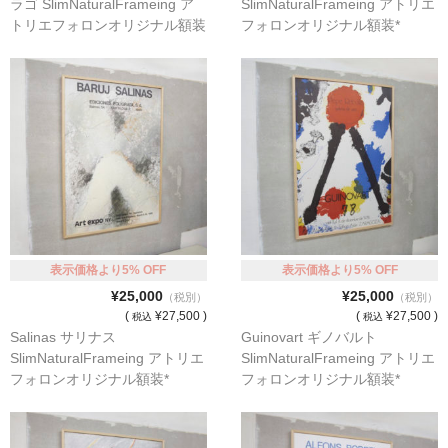
ラゴ SlimNaturalFrameing ア
SlimNaturalFrameing アトリエ
オーダーメイド額装
トリエフォロンオリジナル額装
フォロンオリジナル額装*
*
額装のご相談・注文方法
額装参考作品
ショップ
表示価格より5% OFF
表示価格より5% OFF
¥25,000
¥25,000
（税別）
（税別）
(
¥27,500 )
(
¥27,500 )
税込
税込
Salinas サリナス
Guinovart ギノバルト
SlimNaturalFrameing アトリエ
SlimNaturalFrameing アトリエ
フォロンオリジナル額装*
フォロンオリジナル額装*