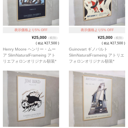
猫・ねこ・ネコ
額装品
表示価格より5% OFF
表示価格より5% OFF
額装品一覧
¥25,000
¥25,000
（税別）
（税別）
(
¥27,500 )
(
¥27,500 )
税込
税込
アンリ・マティス額装
Henry Moore ヘンリー・ムー
Guinovart ギノバルト
ア SlimNaturalFrameing アト
SlimNaturalFrameing アトリエ
カッズミイダ×手塚治虫額装
リエフォロンオリジナル額装*
フォロンオリジナル額装*
スペイン製アートポスター額装
フランス製モノクロフォト額装
Classic Pooh額装
セール
お買物ガイド