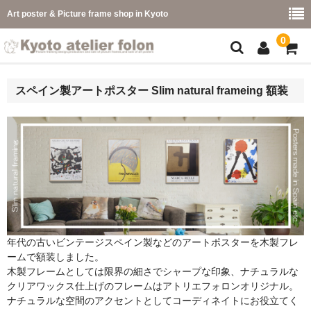
Art poster & Picture frame shop in Kyoto
0
額縁フレーム
スペイン製アートポスター Slim natural frameing 額装
フレーム一覧
カラー別
イメージ別
フレーム幅別
価格コード別
年代の古いビンテージスペイン製などのアートポスターを木製フレ
ームで額装しました。
こどもさくひんフレーム
木製フレームとしては限界の細さでシャープな印象、ナチュラルな
クリアワックス仕上げのフレームはアトリエフォロンオリジナル。
幅広マット付額縁フレーム-展覧会などに-
ナチュラルな空間のアクセントとしてコーディネイトにお役立てく