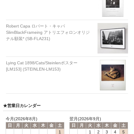
Robert Capa ロバート・キャパ
SlimBlackFrameing アトリエフォロンオリジ
ナル額装* (SB-FLA231)
Lying Cat 1898/Cats/Steinlenポスター
[LM153] (STEINLEN-LM153)
★営業日カレンダー
今月(2026年8月)
翌月(2026年9月)
日
月
火
水
木
金
土
日
月
火
水
木
金
土
1
1
2
3
4
5