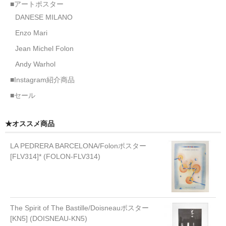
■アートポスター
DANESE MILANO
Enzo Mari
Jean Michel Folon
Andy Warhol
■Instagram紹介商品
■セール
★オススメ商品
LA PEDRERA BARCELONA/Folonポスター
[FLV314]* (FOLON-FLV314)
The Spirit of The Bastille/Doisneauポスター
[KN5] (DOISNEAU-KN5)