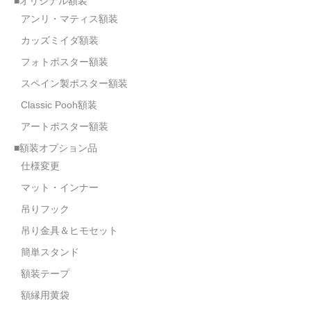
■オリジナル額装
アンリ・マティス額装
カッズミイダ額装
フォトポスター額装
スペイン製ポスター額装
Classic Pooh額装
アートポスター額装
■額装オプション品
仕様変更
マット・インナー
吊りフック
吊り金具＆ヒモセット
簡単スタンド
額装テープ
額縁用黄袋