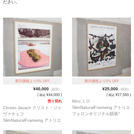
ださい。
マット付額縁フレーム-おしゃれな空間に-
オプション品
仕様変更
マット・インナー
吊りフック
吊り金具＆ヒモセット
簡単スタンド
表示価格より5% OFF
表示価格より5% OFF
¥40,000
¥25,000
（税別）
（税別）
額装テープ
(
¥44,000 )
(
¥27,500 )
税込
税込
Miro ミロ
売り切れ
額縁用黄袋
SlimNaturalFrameing アトリエ
Christo Javach クリスト・ジャ
フォロンオリジナル額装*
ヴァチェフ
LP・CDフレーム
SlimNaturalFrameing アトリエ
フォロンオリジナル額装*
高級LPフレーム