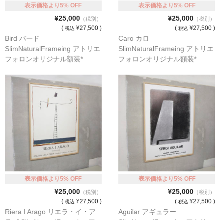
額縁の仕様
表示価格より5% OFF
表示価格より5% OFF
¥25,000
¥25,000
（税別）
（税別）
支払方法・送料・納期
(
¥27,500 )
(
¥27,500 )
税込
税込
Bird バード
Caro カロ
よくあるご質問
SlimNaturalFrameing アトリエ
SlimNaturalFrameing アトリエ
フォロンオリジナル額装*
フォロンオリジナル額装*
FAX専用ご注文用紙
お問い合わせフォーム
メンバー
カート
ショップ
For overseas customers
表示価格より5% OFF
表示価格より5% OFF
会社案内
¥25,000
¥25,000
（税別）
（税別）
(
¥27,500 )
(
¥27,500 )
税込
税込
サイトマップ
Riera I Arago リエラ・イ・ア
Aguilar アギュラー