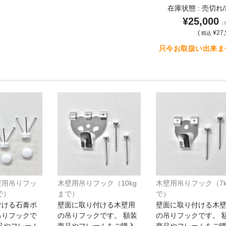
在庫状態 : 売切れ
¥25,000
（
(
¥27,
税込
只今お取扱い出来ま
壁用吊りフッ
木壁用吊りフック（10kg
木壁用吊りフック（7k
で）
まで）
で）
付ける石膏ボ
壁面に取り付ける木壁用
壁面に取り付ける木
吊りフックで
の吊りフックです。 額装
の吊りフックです。 
品やフレーム
商品やフレームをご購入
商品やフレームをご