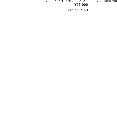
¥25,000
ーでボレルの作 […]
をご購入の際 
(
¥27,500 )
税込