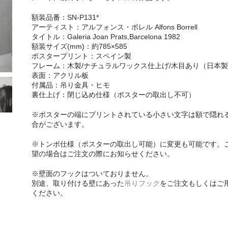
額装品番：SN-P131*
アーティスト：アルフォンス・ボレル Alfons Borrell
タイトル：Galeria Joan Prats,Barcelona 1982
額装サイズ(mm)：約785×585
ポスタープリント：スペイン製
フレーム：木製/ナチュラルワックス仕上げ/木目あり（日本
表面：アクリル板
付属品：吊り金具・ヒモ
裏仕上げ：閉じ込め仕様（ポスターの取出し不可）
※ポスターの端にプリントされている小さい文字は額で隠れ
合がございます。
※トンボ仕様（ポスターの取出し可能）に変更も可能です。
望の場合はご注文の際にお知らせください。
※壁面のフックはついておりません。
別途、取り付ける壁にあった
吊りフック
をご注文もしくはご
ください。