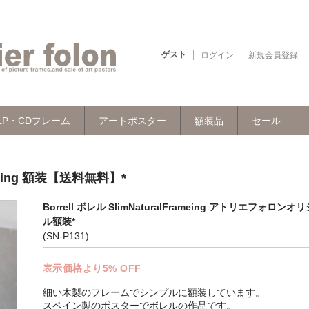
ゲスト
ログイン
新規会員登録
LP・CDフレーム
アートポスター
額装品
セール
rameing 額装【送料無料】*
Borrell ボレル SlimNaturalFrameing アトリエフォロンオ
ル額装*
(SN-P131)
表示価格より5% OFF
細い木製のフレームでシンプルに額装しています。
スペイン製のポスターでボレルの作品です。