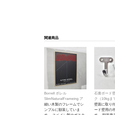
関連商品
Borrell ボレル
石膏ボード
SlimNaturalFrameing ア
ク（10kgま
トリエフォロンオリジナ
細い木製のフレームでシ
壁面に取り
ル額装*
ンプルに額装していま
ード壁用の
す。 スペイン製のポスタ
す。 額装商