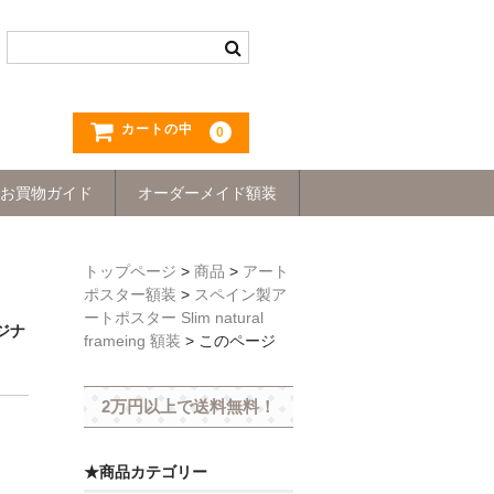
カートの中
0
お買物ガイド
オーダーメイド額装
トップページ
>
商品
>
アート
ポスター額装
>
スペイン製ア
ートポスター Slim natural
リジナ
frameing 額装
>
このページ
2万円以上で送料無料！
★商品カテゴリー