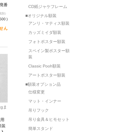
/廃番
CD紙ジャケフレーム
税別）
■オリジナル額装
500 )
アンリ・マティス額装
せん
カッズミイダ額装
フォトポスター額装
スペイン製ポスター額
装
Classic Pooh額装
アートポスター額装
■額装オプション品
仕様変更
マット・インナー
gま
吊りフック
吊り金具＆ヒモセット
壁用
額装
簡単スタンド
購入