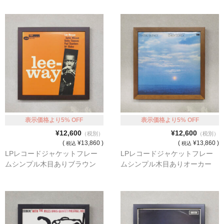
シンプルLPフレームセット
CD紙ジャケフレーム
アートポスター
アートポスター一覧
Instagram紹介商品
エンゾ・マーリ【Enzo Mari】
表示価格より5% OFF
表示価格より5% OFF
¥12,600
¥12,600
（税別）
（税別）
ダネーゼ【DANESE MILANO】
(
¥13,860 )
(
¥13,860 )
税込
税込
LPレコードジャケットフレー
LPレコードジャケットフレー
フォトアートポスター
ムシンプル木目ありブラウン
ムシンプル木目ありオーカー
アンディ・ウォーホル
Folon
olivetti