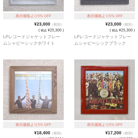
額縁の仕様
支払方法・送料・納期
表示価格より5% OFF
表示価格より5% OFF
¥23,000
¥23,000
（税別）
（税別）
よくあるご質問
(
¥25,300 )
(
¥25,300 )
税込
税込
LPレコードジャケットフレー
LPレコードジャケットフレー
FAX専用ご注文用紙
ムシャビーシックホワイト
ムシャビーシックブラック
お問い合わせフォーム
メンバー
カート
ショップ
For overseas customers
会社案内
表示価格より5% OFF
表示価格より5% OFF
サイトマップ
¥18,400
¥17,200
（税別）
（税別）