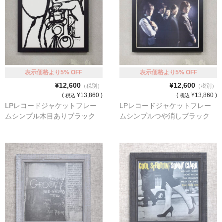
猫・ねこ・ネコ
額装品
額装品一覧
表示価格より5% OFF
表示価格より5% OFF
アンリ・マティス額装
¥12,600
¥12,600
（税別）
（税別）
(
¥13,860 )
(
¥13,860 )
税込
税込
カッズミイダ×手塚治虫額装
LPレコードジャケットフレー
LPレコードジャケットフレー
ムシンプル木目ありブラック
ムシンプルつや消しブラック
スペイン製アートポスター額装
フランス製モノクロフォト額装
Classic Pooh額装
セール
お買物ガイド