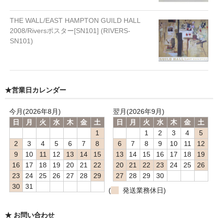
THE WALL/EAST HAMPTON GUILD HALL
2008/Riversポスター[SN101] (RIVERS-
SN101)
★営業日カレンダー
今月(2026年8月)
翌月(2026年9月)
日
月
火
水
木
金
土
日
月
火
水
木
金
土
1
1
2
3
4
5
2
3
4
5
6
7
8
6
7
8
9
10
11
12
9
10
11
12
13
14
15
13
14
15
16
17
18
19
16
17
18
19
20
21
22
20
21
22
23
24
25
26
23
24
25
26
27
28
29
27
28
29
30
30
31
(
発送業務休日)
★ お問い合わせ