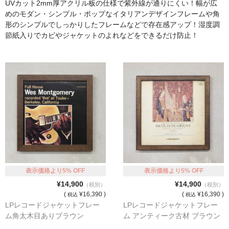
UVカット2mm厚アクリル板の仕様で紫外線が通りにくい！幅が広
マット付額縁フレーム-おしゃれな空間に-
めのモダン・シンプル・ポップなイタリアンデザインフレームや角
形のシンプルでしっかりしたフレームなどで存在感アップ！湿度調
オプション品
節紙入りでカビやジャケットのよれなどをできるだけ防止！
仕様変更
マット・インナー
吊りフック
吊り金具＆ヒモセット
簡単スタンド
額装テープ
表示価格より5% OFF
表示価格より5% OFF
額縁用黄袋
¥14,900
¥14,900
（税別）
（税別）
(
¥16,390 )
(
¥16,390 )
税込
税込
LP・CDフレーム
LPレコードジャケットフレー
LPレコードジャケットフレー
ム角太木目ありブラウン
ム アンティーク古材 ブラウン
高級LPフレーム