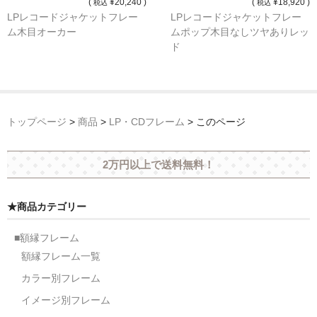
(
¥20,240 )
(
¥18,920 )
税込
税込
オーダーメイド額装
LPレコードジャケットフレー
LPレコードジャケットフレー
ム木目オーカー
ムポップ木目なしツヤありレッ
額装のご相談・注文方法
ド
額装参考作品
ショップ
トップページ
>
商品
>
LP・CDフレーム
>
このページ
2万円以上で送料無料！
★商品カテゴリー
■額縁フレーム
額縁フレーム一覧
カラー別フレーム
イメージ別フレーム