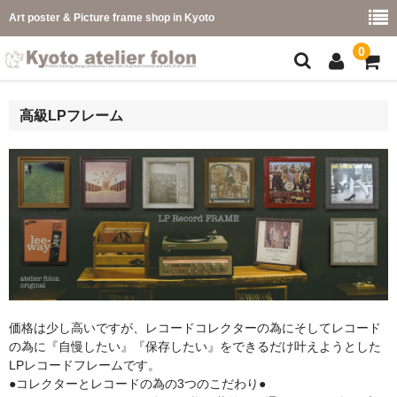
Art poster & Picture frame shop in Kyoto
0
額縁フレーム
高級LPフレーム
フレーム一覧
カラー別
イメージ別
フレーム幅別
価格コード別
価格は少し高いですが、レコードコレクターの為にそしてレコード
こどもさくひんフレーム
の為に『自慢したい』『保存したい』をできるだけ叶えようとした
LPレコードフレームです。
幅広マット付額縁フレーム-展覧会などに-
●コレクターとレコードの為の3つのこだわり●