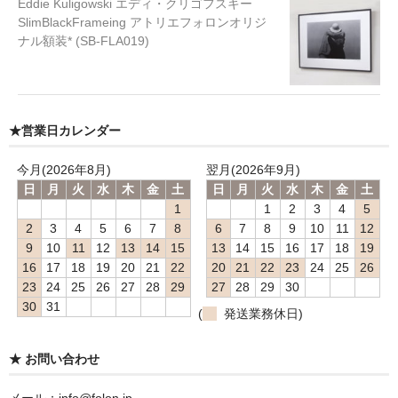
Eddie Kuligowski エディ・クリゴフスキー
SlimBlackFrameing アトリエフォロンオリジ
ナル額装* (SB-FLA019)
★営業日カレンダー
今月(2026年8月)
翌月(2026年9月)
日
月
火
水
木
金
土
日
月
火
水
木
金
土
1
1
2
3
4
5
2
3
4
5
6
7
8
6
7
8
9
10
11
12
9
10
11
12
13
14
15
13
14
15
16
17
18
19
16
17
18
19
20
21
22
20
21
22
23
24
25
26
23
24
25
26
27
28
29
27
28
29
30
30
31
(
発送業務休日)
★ お問い合わせ