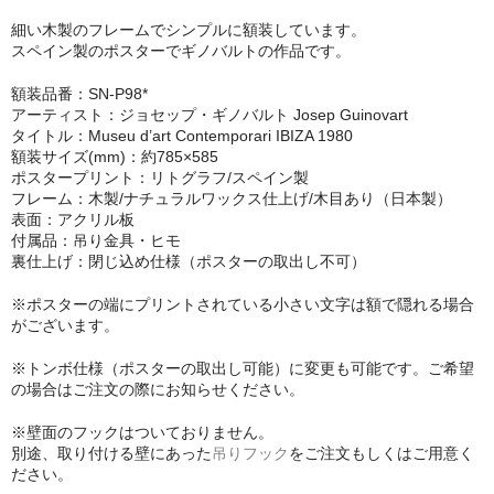
シンプルLPフレームセット
細い木製のフレームでシンプルに額装しています。
スペイン製のポスターでギノバルトの作品です。
CD紙ジャケフレーム
額装品番：SN-P98*
アーティスト：ジョセップ・ギノバルト Josep Guinovart
アートポスター
タイトル：Museu d’art Contemporari IBIZA 1980
額装サイズ(mm)：約785×585
アートポスター一覧
ポスタープリント：リトグラフ/スペイン製
フレーム：木製/ナチュラルワックス仕上げ/木目あり（日本製）
Instagram紹介商品
表面：アクリル板
付属品：吊り金具・ヒモ
エンゾ・マーリ【Enzo Mari】
裏仕上げ：閉じ込め仕様（ポスターの取出し不可）
ダネーゼ【DANESE MILANO】
※ポスターの端にプリントされている小さい文字は額で隠れる場合
がございます。
フォトアートポスター
※トンボ仕様（ポスターの取出し可能）に変更も可能です。ご希望
の場合はご注文の際にお知らせください。
アンディ・ウォーホル
※壁面のフックはついておりません。
Folon
別途、取り付ける壁にあった
吊りフック
をご注文もしくはご用意く
ださい。
olivetti