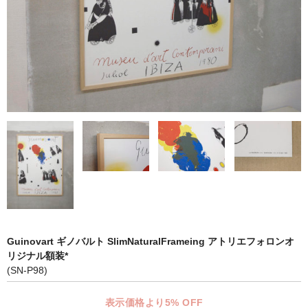
マット付額縁フレーム-おしゃれな空間に-
オプション品
仕様変更
マット・インナー
吊りフック
吊り金具＆ヒモセット
簡単スタンド
額装テープ
額縁用黄袋
Guinovart ギノバルト SlimNaturalFrameing アトリエフォロンオ
リジナル額装*
LP・CDフレーム
(SN-P98)
高級LPフレーム
表示価格より5% OFF