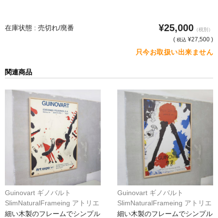
猫・ねこ・ネコ
¥25,000
在庫状態 : 売切れ/廃番
（税別）
額装品
(
¥27,500 )
税込
只今お取扱い出来ません
額装品一覧
関連商品
アンリ・マティス額装
カッズミイダ×手塚治虫額装
スペイン製アートポスター額装
フランス製モノクロフォト額装
Classic Pooh額装
セール
Guinovart ギノバルト
Guinovart ギノバルト
お買物ガイド
SlimNaturalFrameing アトリエ
SlimNaturalFrameing アトリエ
フォロンオリジナル額装*
フォロンオリジナル額装*
細い木製のフレームでシンプル
細い木製のフレームでシンプル