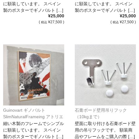
額縁の仕様
に額装しています。 スペイン
に額装しています。 スペイン
製のポスターでギノバルト […]
製のポスターでギノバルト […]
支払方法・送料・納期
¥25,000
¥25,000
(
¥27,500 )
(
¥27,500 )
税込
税込
よくあるご質問
FAX専用ご注文用紙
お問い合わせフォーム
メンバー
カート
ショップ
For overseas customers
Guinovart ギノバルト
石膏ボード壁用吊りフック
SlimNaturalFrameing アトリエ
（10kgまで）
会社案内
フォロンオリジナル額装*
細い木製のフレームでシンプル
壁面に取り付ける石膏ボード壁
に額装しています。 スペイン
用の吊りフックです。 額装商
サイトマップ
製のポスターでギノバルト […]
品やフレームをご購入の際 […]