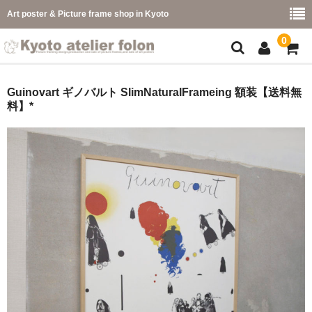
Art poster & Picture frame shop in Kyoto
0
額縁フレーム
Guinovart ギノバルト SlimNaturalFrameing 額装【送料無
料】*
フレーム一覧
カラー別
イメージ別
フレーム幅別
価格コード別
こどもさくひんフレーム
幅広マット付額縁フレーム-展覧会などに-