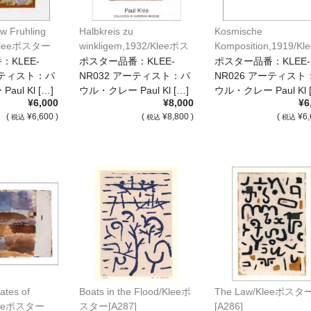
w Fruhling
Halbkreis zu
Kosmische
r/Kleeポスター
winkligem,1932/Kleeポス
Komposition,1919/Kl
ター[NR032]
スター[NR026]
KLEE-
ポスター品番：KLEE-
ポスター品番：KLEE-
ーティスト：パ
NR032 アーティスト：パ
NR026 アーティスト
ul Kl […]
ウル・クレー Paul Kl […]
ウル・クレー Paul Kl 
¥6,000
¥8,000
¥6
(
¥6,600 )
(
¥8,800 )
(
¥6,
税込
税込
税込
ates of
Boats in the Flood/Kleeポ
The Law/Kleeポスタ
Kleeポスター
スター[A287]
[A286]