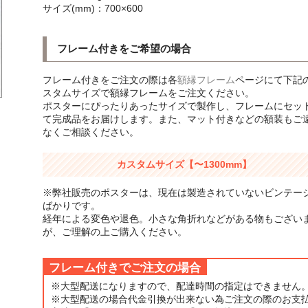
サイズ(mm)：700×600
フレーム付きをご希望の場合
フレーム付きをご注文の際は各
額縁フレーム
ページにて下記
スタムサイズで額縁フレームをご注文ください。
ポスターにぴったりあったサイズで製作し、フレームにセッ
て完成品をお届けします。また、マット付きなどの額装もご
なくご相談ください。
カスタムサイズ【〜1300mm】
※弊社販売のポスターは、現在は製造されていないビンテー
ばかりです。
経年による変色や退色。小さな角折れなどがある物もござい
が、ご理解の上ご購入ください。
フレーム付きでご注文の場合
※大型配送になりますので、配達時間の指定はできません
※大型配送の場合代金引換が出来ない為ご注文の際のお支