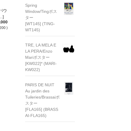
Spring
：パウ
Window/Tingポス
…]
ター
,000
[WT145] (TING-
200 )
WT145)
TRE, LA MELA E
LA PERA/Enzo
Mariポスター
[KW022]* (MARI-
KW022)
PARIS DE NUIT
Au jardin des
Tuileries/Brassaiポ
スター
[FLA165] (BRASS
AI-FLA165)