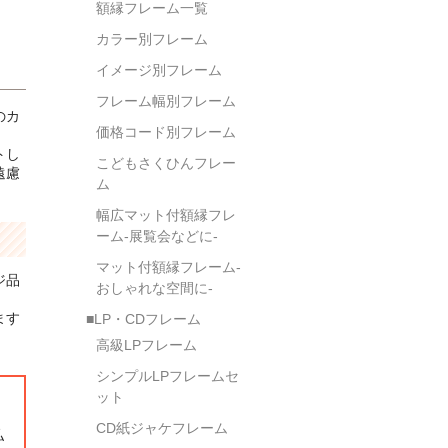
額縁フレーム一覧
カラー別フレーム
イメージ別フレーム
フレーム幅別フレーム
のカ
価格コード別フレーム
トし
こどもさくひんフレー
遠慮
ム
幅広マット付額縁フレ
ーム-展覧会などに-
マット付額縁フレーム-
ジ品
おしゃれな空間に-
ます
■LP・CDフレーム
高級LPフレーム
シンプルLPフレームセ
ット
。
CD紙ジャケフレーム
払