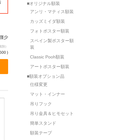
お
■オリジナル額装
アンリ・マティス額装
カッズミイダ額装
フォトポスター額装
庫僅少
スペイン製ポスター額
税別）
装
600 )
Classic Pooh額装
アートポスター額装
■額装オプション品
仕様変更
マット・インナー
吊りフック
吊り金具＆ヒモセット
簡単スタンド
額装テープ