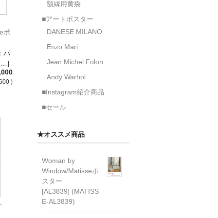
額縁用黄袋
■アートポスター
DANESE MILANO
eeポ
Enzo Mari
：パ
Jean Michel Folon
[…]
,000
Andy Warhol
600 )
■Instagram紹介商品
■セール
★オススメ商品
Woman by
Window/Matisseポ
スター
[AL3839] (MATISS
E-AL3839)
ー