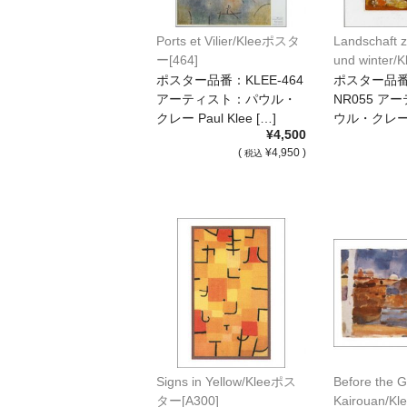
Ports et Vilier/Kleeポスタ
Landschaft z
ー[464]
und winte
[NR055]
ポスター品番：KLEE-464
ポスター品番：
アーティスト：パウル・
NR055 ア
クレー Paul Klee […]
ウル・クレー Pa
¥4,500
(
¥4,950 )
税込
Signs in Yellow/Kleeポス
Before the G
ター[A300]
Kairouan/