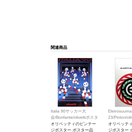
関連商品
Italia 90サッカー大
Eletrosuuma
会/Bonfante/olivettiポスタ
23/Pintori/
ー[V005]*
[V004]*
オリベッティのビンテー
オリベッテ
ジポスター ポスター品
ジポスター 