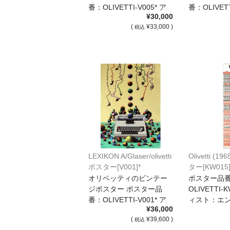
番：OLIVETTI-V005* ア
番：OLIVETT
¥30,000
[…]
[…]
(
¥33,000 )
税込
LEXIKON A/Glaser/olivetti
Olivetti (196
ポスター[V001]*
ター[KW015]
オリベッティのビンテー
ポスター品
ジポスター ポスター品
OLIVETTI-
番：OLIVETTI-V001* ア
ィスト：エ
¥36,000
[…]
リ E […]
(
¥39,600 )
税込