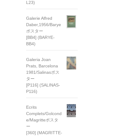
L23)
Galerie Alfred
Daber,1956/Barye
ポスター
[BB4] (BARYE-
BB4)
Galeria Joan
Prats, Barcelona
1981/Salinasポス
ター
[P116] (SALINAS-
P116)
Ecrits
Complets/Golcond
e/Magritteポスタ
ー
[360] (MAGRITTE-