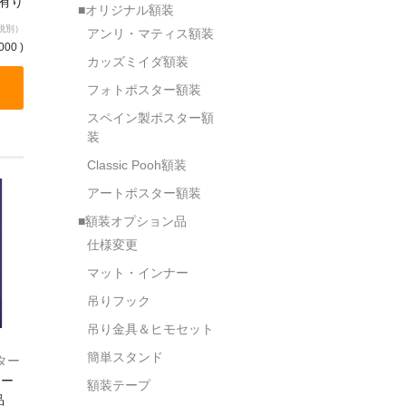
庫有り
■オリジナル額装
税別）
アンリ・マティス額装
000 )
カッズミイダ額装
フォトポスター額装
スペイン製ポスター額
装
Classic Pooh額装
アートポスター額装
■額装オプション品
仕様変更
マット・インナー
吊りフック
吊り金具＆ヒモセット
簡単スタンド
ポスター
テー
額装テープ
品