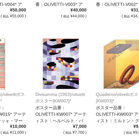
I-V004* ア
番：OLIVETTI-V003* ア
番：OLIVETTI-V002*
¥50,000
¥40,000
¥31
[…]
[…]
(
¥55,000 )
(
¥44,000 )
(
¥34,
税込
税込
税込
5)/olivettiポス
Divisumma (1953)/olivetti
Quaderno/olivetti
*
ポスター[KW007]*
[KW003]*
番：
ポスター品番：
ポスター品番：
KW015* アーテ
OLIVETTI-KW007* アーテ
OLIVETTI-KW003* 
ンッォ・マー
ィスト：ヘルベルト・バ
ィスト：ミルトン・
¥10,000
¥7,000
¥9
イヤー […]
ーサー […]
(
¥11,000 )
(
¥7,700 )
(
¥9,
税込
税込
税込