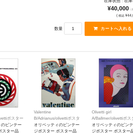
在庫状態 : 在
¥40,000
（
(
¥44,
税込
数量
Valentine
Olivetti girl
olivettiポスター
B/Adrianus/olivettiポスタ
A/Ballmer/olivetti
ー[V003]*
[V002]*
ィのビンテー
オリベッティのビンテー
オリベッティのビン
ポスター品
ジポスター ポスター品
ジポスター ポスター