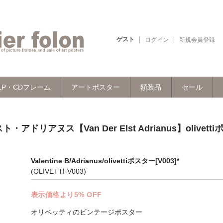
ゲスト
ログイン
新規会員登録
LP・CDフレーム
アートポスター
額装品
セール
・アドリアヌス【Van Der Elst Adrianus】olivetti
Valentine B/Adrianus/olivettiポスター[V003]*
(OLIVETTI-V003)
表示価格より5% OFF
オリベッティのビンテージポスター