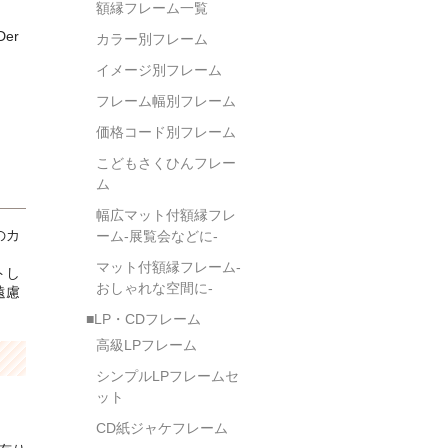
額縁フレーム一覧
er
カラー別フレーム
イメージ別フレーム
フレーム幅別フレーム
価格コード別フレーム
こどもさくひんフレー
ム
幅広マット付額縁フレ
のカ
ーム-展覧会などに-
マット付額縁フレーム-
トし
おしゃれな空間に-
遠慮
■LP・CDフレーム
高級LPフレーム
シンプルLPフレームセ
ット
CD紙ジャケフレーム