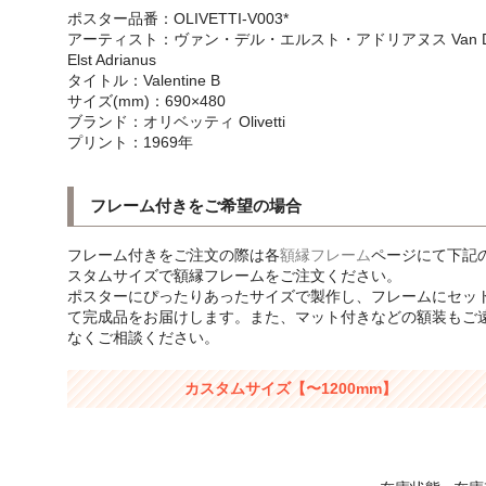
ポスター品番：OLIVETTI-V003*
アーティスト：ヴァン・デル・エルスト・アドリアヌス Van D
Elst Adrianus
タイトル：Valentine B
サイズ(mm)：690×480
ブランド：オリベッティ Olivetti
プリント：1969年
フレーム付きをご希望の場合
フレーム付きをご注文の際は各
額縁フレーム
ページにて下記
スタムサイズで額縁フレームをご注文ください。
ポスターにぴったりあったサイズで製作し、フレームにセッ
て完成品をお届けします。また、マット付きなどの額装もご
なくご相談ください。
カスタムサイズ【〜1200mm】