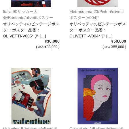
額縁の仕様
Italia 90サッカー大
Eletrosuuma 23/Pintori/olivetti
支払方法・送料・納期
会/Bonfante/olivettiポスター
ポスター[V004]*
[V005]*
オリベッティのビンテージポス
オリベッティのビンテージポス
よくあるご質問
ター ポスター品番：
ター ポスター品番：
OLIVETTI-V005* ア […]
OLIVETTI-V004* ア […]
FAX専用ご注文用紙
¥30,000
¥50,000
(
¥33,000 )
(
¥55,000 )
税込
税込
お問い合わせフォーム
メンバー
カート
ショップ
For overseas customers
会社案内
サイトマップ
Valentine B/Adrianus/olivettiポ
Olivetti girl A/Ballmer/olivettiポ