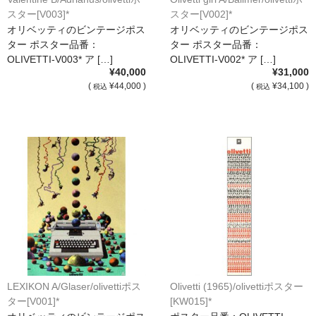
スター[V003]*
スター[V002]*
オーダーメイド額装
オリベッティのビンテージポス
オリベッティのビンテージポス
ター ポスター品番：
ター ポスター品番：
額装のご相談・注文方法
OLIVETTI-V003* ア […]
OLIVETTI-V002* ア […]
¥40,000
¥31,000
額装参考作品
(
¥44,000 )
(
¥34,100 )
税込
税込
ショップ
LEXIKON A/Glaser/olivettiポス
Olivetti (1965)/olivettiポスター
ター[V001]*
[KW015]*