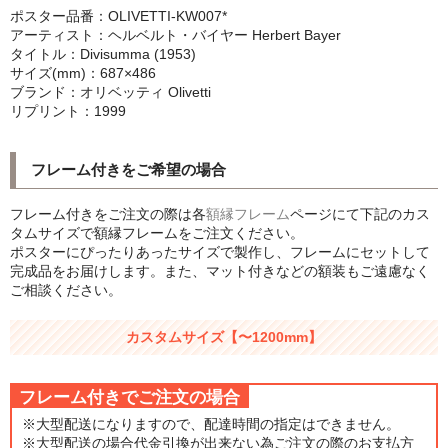
ポスター品番：OLIVETTI-KW007*
シンプルLPフレームセット
アーティスト：ヘルベルト・バイヤー Herbert Bayer
タイトル：Divisumma (1953)
CD紙ジャケフレーム
サイズ(mm)：687×486
ブランド：オリベッティ Olivetti
アートポスター
リプリント：1999
アートポスター一覧
フレーム付きをご希望の場合
Instagram紹介商品
フレーム付きをご注文の際は各
額縁フレーム
ページにて下記のカス
エンゾ・マーリ【Enzo Mari】
タムサイズで額縁フレームをご注文ください。
ポスターにぴったりあったサイズで製作し、フレームにセットして
完成品をお届けします。また、マット付きなどの額装もご遠慮なく
ダネーゼ【DANESE MILANO】
ご相談ください。
フォトアートポスター
カスタムサイズ【〜1200mm】
アンディ・ウォーホル
フレーム付きでご注文の場合
Folon
※大型配送になりますので、配達時間の指定はできません。
olivetti
※大型配送の場合代金引換が出来ない為ご注文の際のお支払方