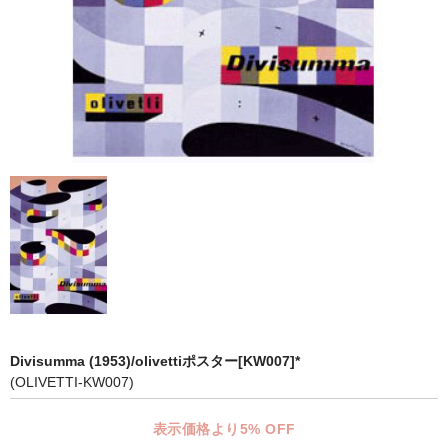
マット付額縁フレーム-おしゃれな空間に-
オプション品
仕様変更
マット・インナー
吊りフック
吊り金具＆ヒモセット
簡単スタンド
額装テープ
額縁用黄袋
Divisumma (1953)/olivettiポスター[KW007]*
(OLIVETTI-KW007)
LP・CDフレーム
高級LPフレーム
表示価格より5% OFF