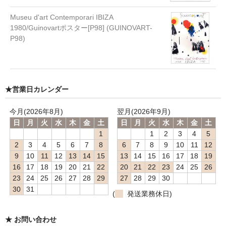
Museu d'art Contemporari IBIZA
1980/Guinovartポスター[P98] (GUINOVART-
P98)
★営業日カレンダー
今月(2026年8月)
翌月(2026年9月)
日
月
火
水
木
金
土
日
月
火
水
木
金
土
1
1
2
3
4
5
2
3
4
5
6
7
8
6
7
8
9
10
11
12
9
10
11
12
13
14
15
13
14
15
16
17
18
19
16
17
18
19
20
21
22
20
21
22
23
24
25
26
23
24
25
26
27
28
29
27
28
29
30
30
31
(
発送業務休日)
★ お問い合わせ