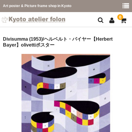
Art poster & Picture frame shop in Kyoto
0
額縁フレーム
Divisumma (1953)/ヘルベルト・バイヤー【Herbert
Bayer】olivettiポスター
フレーム一覧
カラー別
イメージ別
フレーム幅別
価格コード別
こどもさくひんフレーム
幅広マット付額縁フレーム-展覧会などに-