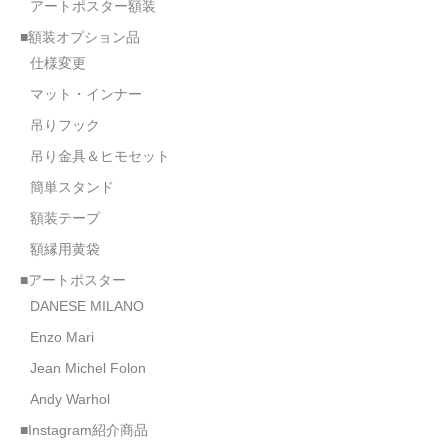
アートポスター額装
■額装オプション品
仕様変更
マット・インナー
吊りフック
吊り金具＆ヒモセット
簡単スタンド
額装テープ
額縁用黄袋
■アートポスター
DANESE MILANO
Enzo Mari
Jean Michel Folon
Andy Warhol
■Instagram紹介商品