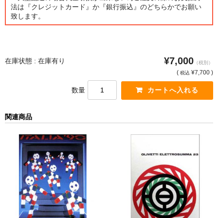
法は『クレジットカード』か『銀行振込』のどちらかでお願い
致します。
猫・ねこ・ネコ
額装品
額装品一覧
¥7,000
在庫状態 : 在庫有り
（税別）
(
¥7,700 )
税込
アンリ・マティス額装
数量
カッズミイダ×手塚治虫額装
関連商品
スペイン製アートポスター額装
フランス製モノクロフォト額装
Classic Pooh額装
セール
お買物ガイド