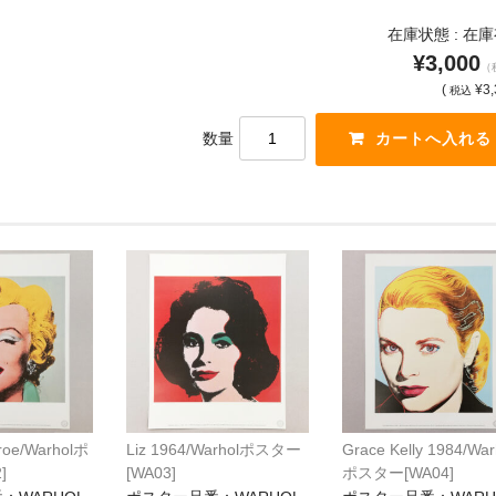
在庫状態 : 在
¥3,000
（
(
¥3,
税込
数量
roe/Warholポ
Liz 1964/Warholポスター
Grace Kelly 1984/War
]
[WA03]
ポスター[WA04]