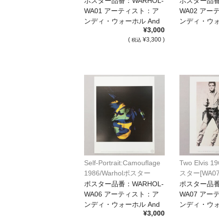
ポスター品番：WARHOL-
ポスター品番
WA01 アーティスト：ア
WA02 ア
ンディ・ウォーホル And
ンディ・ウォ
¥3,000
[…]
[…]
(
¥3,300 )
税込
Self-Portrait:Camouflage
Two Elvis 1
1986/Warholポスター
スター[WA07
[WA06]
ポスター品番：WARHOL-
ポスター品番
WA06 アーティスト：ア
WA07 ア
ンディ・ウォーホル And
ンディ・ウォ
¥3,000
[…]
[…]