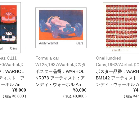
eaz C111
Formula car
OneHundred
970/Warholポ
W125,1937/Warholポスタ
Cans,1962/Warhol
9]
ー[NR073]
ー[BM142]
：WARHOL-
ポスター品番：WARHOL-
ポスター品番：WARH
ーティスト：ア
NR073 アーティスト：ア
BM142 アーティスト
ーホル An
ンディ・ウォーホル An
ンディ・ウォーホル A
¥8,000
¥8,000
¥4
[…]
[…]
(
¥8,800 )
(
¥8,800 )
(
¥4,
税込
税込
税込