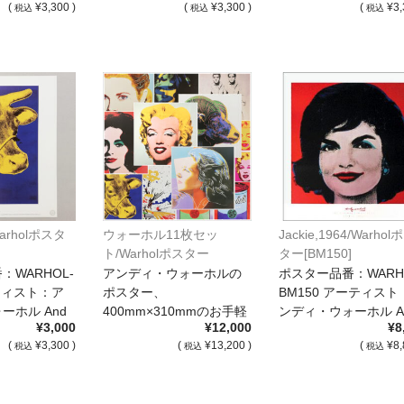
(
¥3,300 )
(
¥3,300 )
(
¥3,
税込
税込
税込
Warholポスタ
ウォーホル11枚セッ
Jackie,1964/Warhol
ト/Warholポスター
ター[BM150]
[WA20]*
：WARHOL-
アンディ・ウォーホルの
ポスター品番：WARH
ーティスト：ア
ポスター、
BM150 アーティスト
ーホル And
400mm×310mmのお手軽
ンディ・ウォーホル A
¥3,000
¥12,000
¥8
なサイズを11枚セ […]
[…]
(
¥3,300 )
(
¥13,200 )
(
¥8,
税込
税込
税込