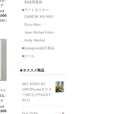
OL-
額縁用黄袋
：ア
■アートポスター
nd
,000
DANESE MILANO
300 )
Enzo Mari
Jean Michel Folon
Andy Warhol
■Instagram紹介商品
■セール
★オススメ商品
ART EXPO NY
1987/Pouletポスタ
hol
ー[AC1] (POULET-
OL-
AC1)
：ア
nd
,000
Due Oche