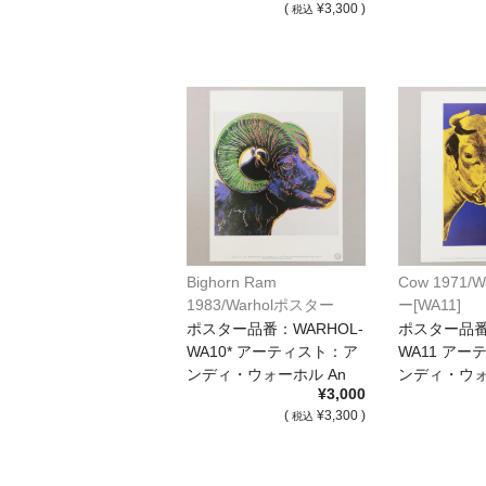
(
¥3,300 )
税込
Bighorn Ram
Cow 1971/
1983/Warholポスター
ー[WA11]
[WA10]*
ポスター品番：WARHOL-
ポスター品番
WA10* アーティスト：ア
WA11 ア
ンディ・ウォーホル An
ンディ・ウォ
¥3,000
[…]
[…]
(
¥3,300 )
税込