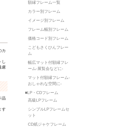
額縁フレーム一覧
カラー別フレーム
イメージ別フレーム
フレーム幅別フレーム
価格コード別フレーム
こどもさくひんフレー
のカ
ム
トし
幅広マット付額縁フレ
遠慮
ーム-展覧会などに-
マット付額縁フレーム-
おしゃれな空間に-
■LP・CDフレーム
ジ品
高級LPフレーム
ます
シンプルLPフレームセ
ット
CD紙ジャケフレーム