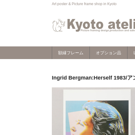
Art poster & Picture frame shop in Kyoto
額縁フレーム
オプション品
Ingrid Bergman:Herself 