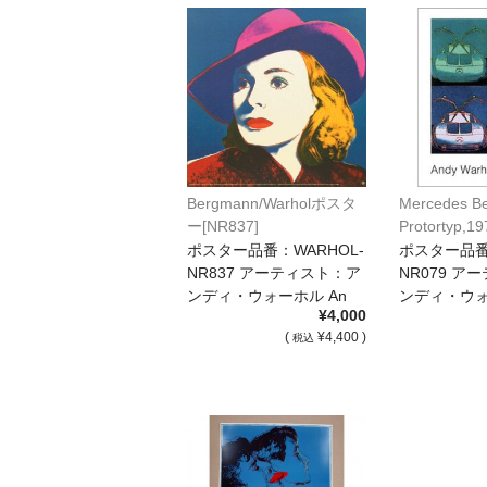
Bergmann/Warholポスタ
Mercedes B
ー[NR837]
Protortyp,1
スター[NR07
ポスター品番：WARHOL-
ポスター品番
NR837 アーティスト：ア
NR079 ア
ンディ・ウォーホル An
ンディ・ウォ
¥4,000
[…]
[…]
(
¥4,400 )
税込