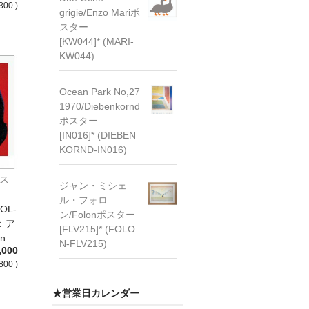
300 )
grigie/Enzo Mariポ
スター
[KW044]* (MARI-
KW044)
Ocean Park No,27
1970/Diebenkornd
ポスター
[IN016]* (DIEBEN
KORND-IN016)
ポス
ジャン・ミシェ
ル・フォロ
OL-
ン/Folonポスター
：ア
[FLV215]* (FOLO
n
N-FLV215)
,000
800 )
★営業日カレンダー