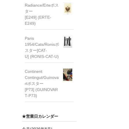
Radiance/Erteポス
ター
[E249] (ERTE-
E249)
Paris
1954/Cats/Ronisポ
スター[CAT-
U] (RONIS-CAT-U)
Continent
Contingut/Guinova
rtポスター
[P73] (GUINOVAR
T-P73)
★営業日カレンダー