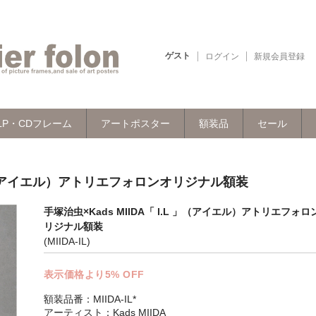
ゲスト
ログイン
新規会員登録
LP・CDフレーム
アートポスター
額装品
セール
.L 」（アイエル）アトリエフォロンオリジナル額装
手塚治虫×Kads MIIDA「 l.L 」（アイエル）アトリエフォロ
リジナル額装
(MIIDA-IL)
表示価格より5% OFF
額装品番：MIIDA-IL*
アーティスト：Kads MIIDA