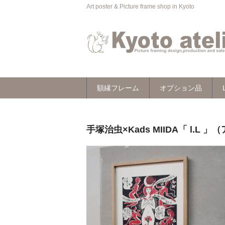
Art poster & Picture frame shop in Kyoto
額縁フレーム
オプション品
手塚治虫×Kads MIIDA「 l