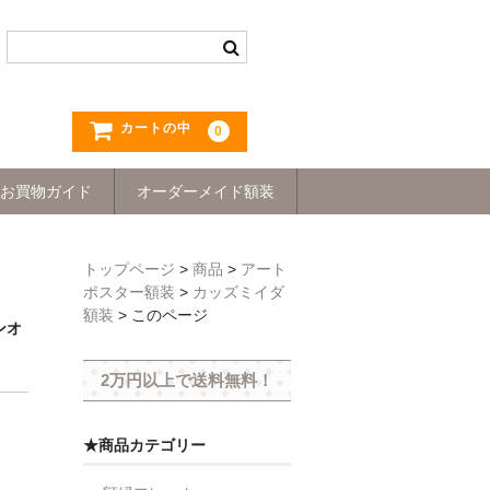
カートの中
0
お買物ガイド
オーダーメイド額装
トップページ
>
商品
>
アート
ポスター額装
>
カッズミイダ
額装
>
このページ
ンオ
2万円以上で送料無料！
★商品カテゴリー