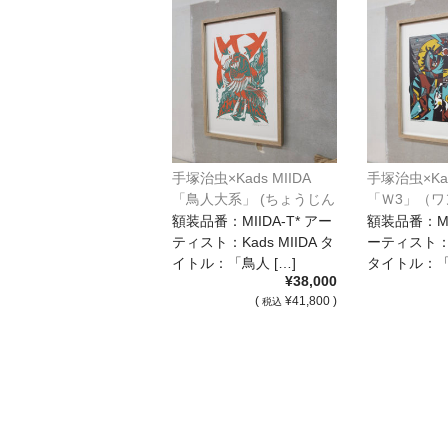
手塚治虫×Kads MIIDA
手塚治虫×Kad
「鳥人大系」 (ちょうじん
「Ｗ3」（ワ
たいけい) アトリエフォ
ー）アトリ
額装品番：MIIDA-T* アー
額装品番：MII
ロンオリジナル額装
リジナル額
ティスト：Kads MIIDA タ
ーティスト：Ka
イトル：「鳥人 […]
タイトル：「Ｗ
¥38,000
(
¥41,800 )
税込