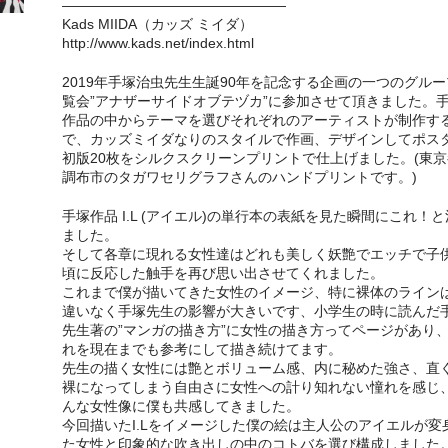
————————————————
Kads MIIDA（カッズ ミイダ）
http://www.kads.net/index.html
2019年手塚治虫先生生誕90年を記念する企画の一つのグルー
覧会”アナザーサイドオブテヅカ”に参加させて頂きました。
作品の中からテーマを選びそれぞれのアーティストが制作す
で、カッズミイダなりのスタイルで作画、デザインしてポス
初版20枚をシルクスクリーンプリントで仕上げました。(東京
調布市のタガワセリグラフさんのハンドプリントです。)
手塚作品 I.L (アイエル)の単行本の表紙を見た瞬間にこれ！
ました。
そして各章に現れる女性達はどれも美しく妖艶でエッチで子
頃に反応した触手を再び思い出させてくれました。
これまで僕が描いてきた女性のイメージ、特に裸体のライン
違いなく手塚先生の影響が大きいです、小学生の時に読んだ
先生著の”マンガの描き方”に女性の描き方ってページがあり
れを現在までも参考にして描き続けてます。
先生の描く女性には艶とボリューム感、内に秘めた強さ、直
裸になってしまう自由さに女性への計り知れない憧れを感じ
んな女性像に僕も共感してきました。
今回描いたI.Lをイメージした僕の絵は主人公のアイエルが変
た女性と印象的な吹き出しの中のコトバを選び構成しました