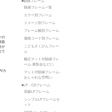
■額縁フレーム
額縁フレーム一覧
カラー別フレーム
イメージ別フレーム
フレーム幅別フレーム
ーの
価格コード別フレーム
額装
こどもさくひんフレー
分が
立て
ム
幅広マット付額縁フレ
ーム-展覧会などに-
Vカ
マット付額縁フレーム-
おしゃれな空間に-
■LP・CDフレーム
高級LPフレーム
シンプルLPフレームセ
ット