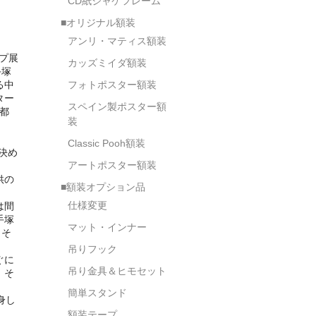
CD紙ジャケフレーム
■オリジナル額装
アンリ・マティス額装
プ展
カッズミイダ額装
手塚
る中
フォトポスター額装
ター
スペイン製ポスター額
都
装
Classic Pooh額装
と決め
アートポスター額装
供の
■額装オプション品
仕様変更
は間
手塚
マット・インナー
、そ
吊りフック
ぐに
吊り金具＆ヒモセット
、そ
簡単スタンド
身し
。
額装テープ