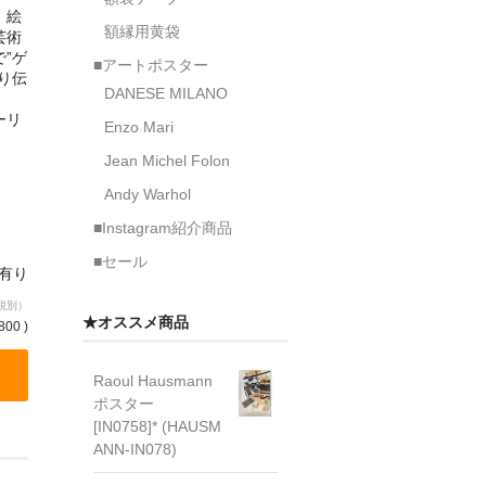
、絵
額縁用黄袋
芸術
”ゲ
■アートポスター
り伝
DANESE MILANO
ーリ
Enzo Mari
Jean Michel Folon
Andy Warhol
■Instagram紹介商品
■セール
庫有り
税別）
★オススメ商品
800 )
Raoul Hausmann
ポスター
[IN0758]* (HAUSM
ANN-IN078)