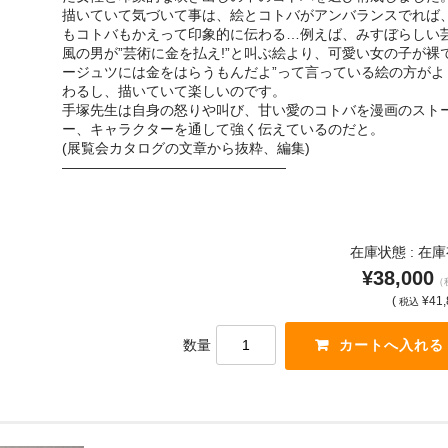
描いていて気づいて事は、絵とコトバがアンバランスでれば
もコトバもかえって印象的に伝わる…例えば、みすぼらしい
風の男が”芸術に金を払え!”と叫ぶ絵より、可愛い女の子が裸で
ージュツには金をはらうもんだよ”って言っている絵の方がよ
わるし、描いていて楽しいのです。
手塚先生は自身の怒りや叫び、甘い愛のコトバを漫画のスト
ー、キャラクターを通して強く伝えているのだと。
(展覧会カタログの文章から抜粋、編集)
————————————————
在庫状態 : 在
¥38,000
（
(
¥41,
税込
数量