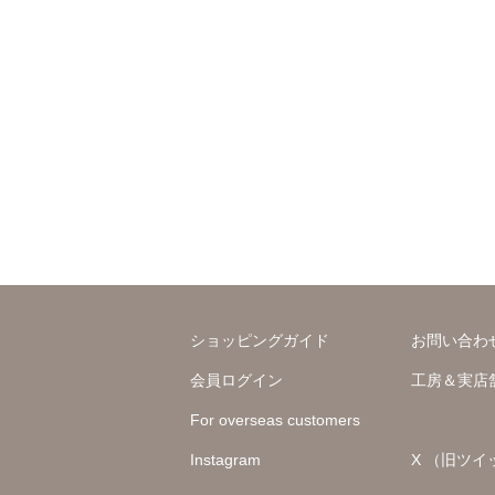
ショッピングガイド
お問い合わ
会員ログイン
工房＆実店
For overseas customers
Instagram
X （旧ツイ