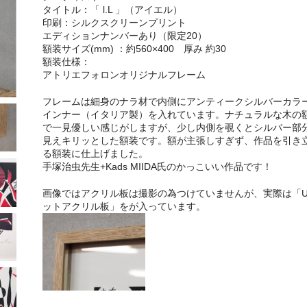
タイトル：「 l.L 」（アイエル）
印刷：シルクスクリーンプリント
エディションナンバーあり（限定20）
額装サイズ(mm) ：約560×400 厚み 約30
額装仕様：
アトリエフォロンオリジナルフレーム
フレームは細身のナラ材で内側にアンティークシルバーカラ
インナー（イタリア製）を入れています。ナチュラルな木の
で一見優しい感じがしますが、少し内側を覗くとシルバー部
見えキリッとした額装です。額が主張しすぎず、作品を引き
る額装に仕上げました。
手塚治虫先生+Kads MIIDA氏のかっこいい作品です！
画像ではアクリル板は撮影の為つけていませんが、実際は「U
ットアクリル板」をが入っています。