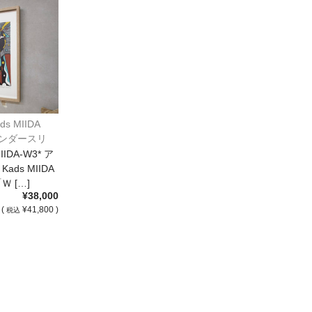
s MIIDA
ンダースリ
エフォロンオ
DA-W3* ア
装
ds MIIDA
 […]
¥38,000
(
¥41,800 )
税込