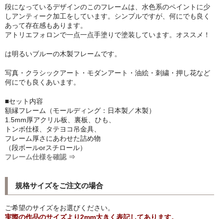
段になっているデザインのこのフレームは、水色系のペイントに少
シンプルLPフレームセット
しアンティーク加工をしています。シンプルですが、何にでも良く
あって存在感もあります。
CD紙ジャケフレーム
アトリエフォロンで一点一点手塗りで塗装しています。オススメ！
アートポスター
は明るいブルーの木製フレームです。
アートポスター一覧
写真・クラシックアート・モダンアート・油絵・刺繍・押し花など
何にでも良くあいます。
Instagram紹介商品
■セット内容
額縁フレーム（モールディング：日本製／木製）
エンゾ・マーリ【Enzo Mari】
1.5mm厚アクリル板、裏板、ひも、
トンボ仕様、タテヨコ吊金具、
ダネーゼ【DANESE MILANO】
フレーム厚さにあわせた詰め物
（段ボールorスチロール）
フォトアートポスター
フレーム仕様を確認 ⇒
アンディ・ウォーホル
規格サイズをご注文の場合
Folon
ご希望のサイズをお選びください。
olivetti
実際の作品のサイズより2mm大きく表記してあります。