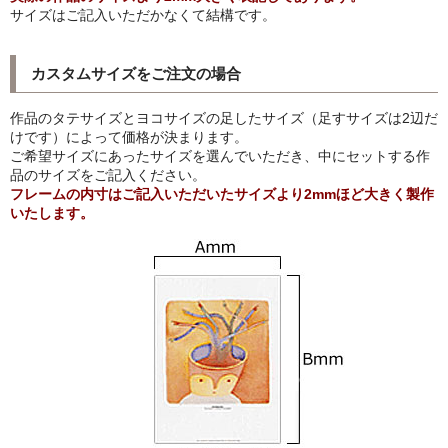
サイズはご記入いただかなくて結構です。
猫・ねこ・ネコ
カスタムサイズをご注文の場合
額装品
作品のタテサイズとヨコサイズの足したサイズ（足すサイズは2辺だ
額装品一覧
けです）によって価格が決まります。
ご希望サイズにあったサイズを選んでいただき、中にセットする作
アンリ・マティス額装
品のサイズをご記入ください。
フレームの内寸はご記入いただいたサイズより2mmほど大きく製作
カッズミイダ×手塚治虫額装
いたします。
スペイン製アートポスター額装
フランス製モノクロフォト額装
Classic Pooh額装
セール
お買物ガイド