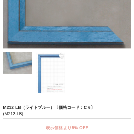
マット付額縁フレーム-おしゃれな空間に-
オプション品
仕様変更
マット・インナー
吊りフック
吊り金具＆ヒモセット
簡単スタンド
額装テープ
額縁用黄袋
M212-LB（ライトブルー）〔価格コード：C-6〕
(M212-LB)
LP・CDフレーム
表示価格より5% OFF
高級LPフレーム