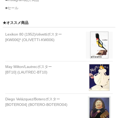
■セール
★オススメ商品
Lexikon 80 (1952)/olivettiポスター
[KW006]* (OLIVETTI-KW006)
May Milton/Lautrecポスター
[BT10] (LAUTREC-BT10)
Diego Velázquez/Boteroポスター
[BOTERO04] (BOTERO-BOTERO04)