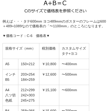
額縁の仕様
支払方法・送料・納期
例えば・・・タテ600mm ヨコ489mmのポスターのフレームは600
よくあるご質問
＋489=1089なので価格表の「〜1100mm」のところになります。
FAX専用ご注文用紙
▼価格コード：C-6 価格表▼
お問い合わせフォーム
規格サイズ（mm）
税別価格
カスタムサイズ
タテ+ヨコ
メンバー
A5
150×212
￥10,800
〜400mm
カート
インチ
203×254
￥12,600
〜500mm
ショップ
B5
184×259
For overseas customers
A4
212×299
￥15,100
〜600mm
八ツ切
242×303
会社案内
色紙
245×275
サイトマップ
B4
259×366
￥15,600
〜700mm