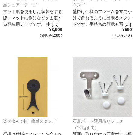
黒シュアーテープ
タンド
マット紙を使用した額装をする
壁掛け仕様のフレームを立てか
際、マットに作品などを固定す
けて飾れるように出来るスタン
る額装用テープです。 中 […]
ドです。手持ちの額縁も写 […]
¥3,900
¥590
(
¥4,290 )
(
¥649 )
税込
税込
楽スタA（中）簡単スタンド
石膏ボード壁用吊りフック
（10kgまで）
壁掛け仕様のフレームを立てか
壁面に取り付ける石膏ボード壁