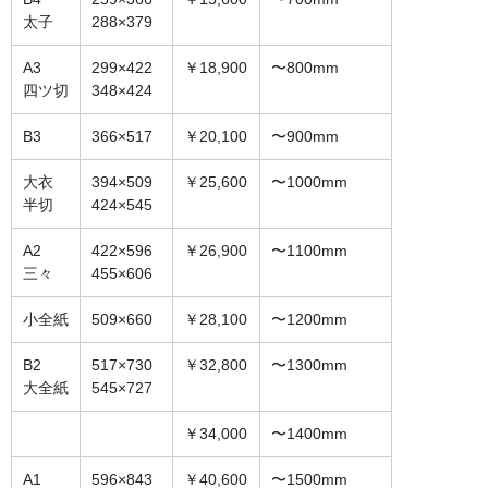
太子
288×379
オーダーメイド額装
A3
299×422
￥18,900
〜800mm
額装のご相談・注文方法
四ツ切
348×424
額装参考作品
B3
366×517
￥20,100
〜900mm
ショップ
大衣
394×509
￥25,600
〜1000mm
半切
424×545
A2
422×596
￥26,900
〜1100mm
三々
455×606
小全紙
509×660
￥28,100
〜1200mm
B2
517×730
￥32,800
〜1300mm
大全紙
545×727
￥34,000
〜1400mm
A1
596×843
￥40,600
〜1500mm