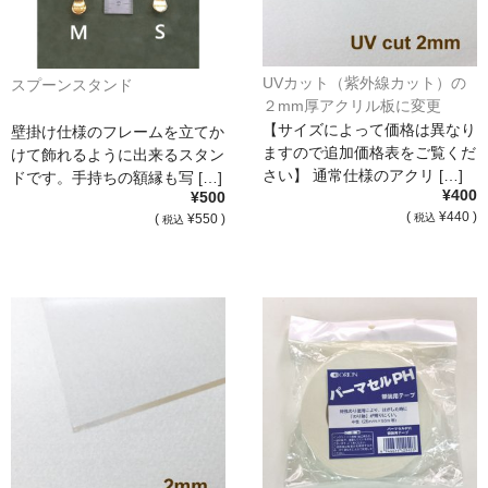
UVカット（紫外線カット）の
スプーンスタンド
２mm厚アクリル板に変更
【サイズによって価格は異なり
壁掛け仕様のフレームを立てか
ますので追加価格表をご覧くだ
けて飾れるように出来るスタン
さい】 通常仕様のアクリ […]
ドです。手持ちの額縁も写 […]
¥400
¥500
(
¥440 )
(
¥550 )
税込
税込