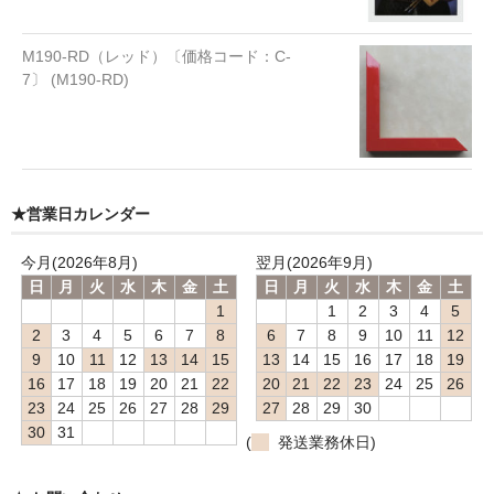
M190-RD（レッド）〔価格コード：C-
7〕 (M190-RD)
★営業日カレンダー
今月(2026年8月)
翌月(2026年9月)
日
月
火
水
木
金
土
日
月
火
水
木
金
土
1
1
2
3
4
5
2
3
4
5
6
7
8
6
7
8
9
10
11
12
9
10
11
12
13
14
15
13
14
15
16
17
18
19
16
17
18
19
20
21
22
20
21
22
23
24
25
26
23
24
25
26
27
28
29
27
28
29
30
30
31
(
発送業務休日)