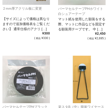
２mm厚アクリル板に変更
パーマセルテープPHホワイト
白シュアーテープ
【サイズによって価格は異なり
マット紙を使用した額装をする
ますので追加価格表をご覧くだ
際、マットに作品などを固定す
さい】 通常仕様のアクリ […]
る額装用テープです。 中 […]
¥300
¥2,450
(
¥330 )
(
¥2,695 )
税込
税込
パーマセルテープPHブラック
楽スタB（中）簡単ワイヤース