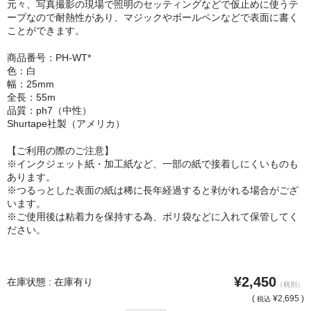
元々、写真撮影の現場で照明のセッティングなどで仮止めに使うテ
シンプルLPフレームセット
ープなので耐熱性があり、マジックやボールペンなどで表面に書く
ことができます。
CD紙ジャケフレーム
商品番号：PH-WT*
色：白
アートポスター
幅：25mm
全長：55m
アートポスター一覧
品質：ph7（中性）
Shurtape社製（アメリカ）
Instagram紹介商品
【ご利用の際のご注意】
エンゾ・マーリ【Enzo Mari】
※インクジェット紙・加工紙など、一部の紙で接着しにくいものも
あります。
※つるっとした表面の紙は稀に長年経過すると剥がれる場合がござ
ダネーゼ【DANESE MILANO】
います。
※ご使用後は粘着力を保持する為、ポリ袋などに入れて保管してく
フォトアートポスター
ださい。
アンディ・ウォーホル
Folon
¥2,450
在庫状態 : 在庫有り
（税別）
(
¥2,695 )
税込
olivetti