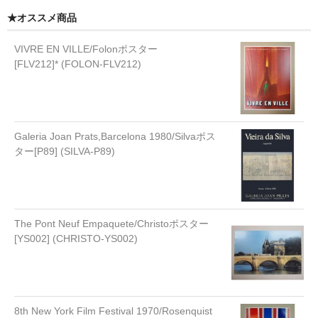
★オススメ商品
VIVRE EN VILLE/Folonポスター
[FLV212]* (FOLON-FLV212)
Galeria Joan Prats,Barcelona 1980/Silvaポス
ター[P89] (SILVA-P89)
The Pont Neuf Empaquete/Christoポスター
[YS002] (CHRISTO-YS002)
8th New York Film Festival 1970/Rosenquist