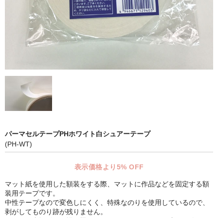
マット付額縁フレーム-おしゃれな空間に-
オプション品
仕様変更
マット・インナー
吊りフック
吊り金具＆ヒモセット
簡単スタンド
パーマセルテープPHホワイト白シュアーテープ
(PH-WT)
額装テープ
表示価格より5% OFF
額縁用黄袋
マット紙を使用した額装をする際、マットに作品などを固定する額
LP・CDフレーム
装用テープです。
中性テープなので変色しにくく、特殊なのりを使用しているので、
高級LPフレーム
剥がしてものり跡が残りません。