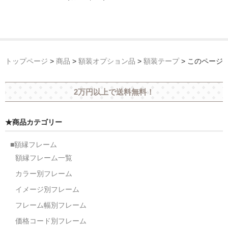
額縁の仕様
支払方法・送料・納期
よくあるご質問
トップページ
>
商品
>
額装オプション品
>
額装テープ
>
このページ
FAX専用ご注文用紙
お問い合わせフォーム
2万円以上で送料無料！
メンバー
★商品カテゴリー
カート
■額縁フレーム
ショップ
額縁フレーム一覧
カラー別フレーム
For overseas customers
イメージ別フレーム
会社案内
フレーム幅別フレーム
サイトマップ
価格コード別フレーム