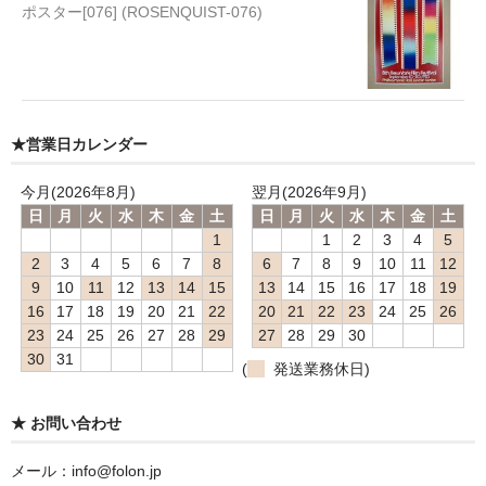
ポスター[076] (ROSENQUIST-076)
★営業日カレンダー
今月(2026年8月)
翌月(2026年9月)
日
月
火
水
木
金
土
日
月
火
水
木
金
土
1
1
2
3
4
5
2
3
4
5
6
7
8
6
7
8
9
10
11
12
9
10
11
12
13
14
15
13
14
15
16
17
18
19
16
17
18
19
20
21
22
20
21
22
23
24
25
26
23
24
25
26
27
28
29
27
28
29
30
30
31
(
発送業務休日)
★ お問い合わせ
メール：info@folon.jp