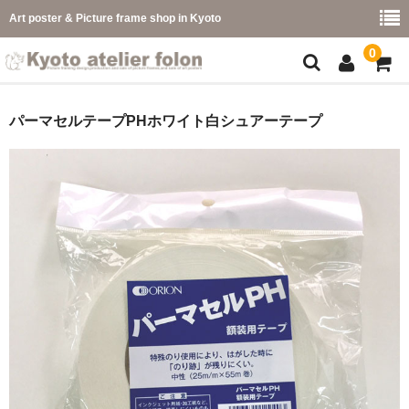
Art poster & Picture frame shop in Kyoto
0
額縁フレーム
パーマセルテープPHホワイト白シュアーテープ
フレーム一覧
カラー別
イメージ別
フレーム幅別
価格コード別
こどもさくひんフレーム
幅広マット付額縁フレーム-展覧会などに-