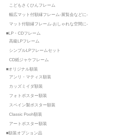
こどもさくひんフレーム
オーダーメイド額装
幅広マット付額縁フレーム-展覧会などに-
額装のご相談・注文方法
マット付額縁フレーム-おしゃれな空間に-
額装参考作品
■LP・CDフレーム
高級LPフレーム
ショップ
シンプルLPフレームセット
CD紙ジャケフレーム
■オリジナル額装
アンリ・マティス額装
カッズミイダ額装
フォトポスター額装
スペイン製ポスター額装
Classic Pooh額装
アートポスター額装
■額装オプション品