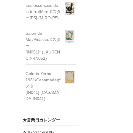
Les essencies de
la terra/Miroポスタ
ー[P5] (MIRO-P5)
Salon de
Mai/Picassoポスタ
ー
[IN051]* (LAUREN
CIN-IN051)
Galeria Yerba
1981/Casamadaポ
スター
[IN041] (CASAMA
DA-IN041)
★営業日カレンダー