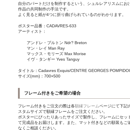
自分のパートだけを制作するという、シュルレアリスムにお
作品の共同制作の手法です。
よく見ると紙が4つに折り曲げられているのがわかります。
ポスター品番：CADAVRES-633
アーティスト：
アンドレ・ブルトン Ndr? Breton
マン・レイ Man Ray
マックス・モリーズ Max Morise
イヴ・タンギー Yves Tanguy
タイトル：Cadavres Exquis/CENTRE GEORGES POMPIDO
サイズ(mm)：700×500
フレーム付きをご希望の場合
フレーム付きをご注文の際は各
額縁フレーム
ページにて下記
スタムサイズで額縁フレームをご注文ください。
ポスターにぴったりあったサイズで製作し、フレームにセッ
て完成品をお届けします。また、マット付きなどの額装もご
なくご相談ください。