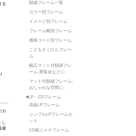
額縁フレーム一覧
ける
カラー別フレーム
イメージ別フレーム
フレーム幅別フレーム
価格コード別フレーム
こどもさくひんフレー
ム
幅広マット付額縁フレ
ーム-展覧会などに-
U
マット付額縁フレーム-
おしゃれな空間に-
■LP・CDフレーム
高級LPフレーム
のカ
シンプルLPフレームセ
ット
トし
遠慮
CD紙ジャケフレーム