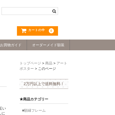
カートの中
0
お買物ガイド
オーダーメイド額装
トップページ
>
商品
>
アート
ポスター
>
このページ
2万円以上で送料無料！
★商品カテゴリー
が互い
■額縁フレーム
しに