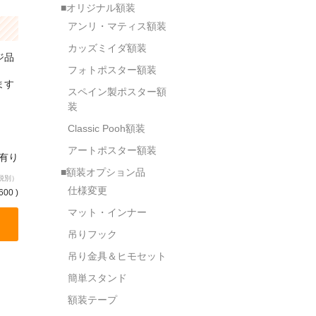
■オリジナル額装
アンリ・マティス額装
カッズミイダ額装
ジ品
フォトポスター額装
ます
スペイン製ポスター額
装
Classic Pooh額装
アートポスター額装
庫有り
■額装オプション品
税別）
仕様変更
600 )
マット・インナー
吊りフック
吊り金具＆ヒモセット
簡単スタンド
額装テープ