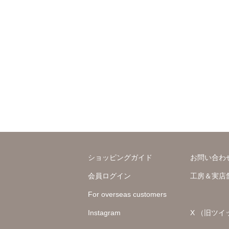
ショッピングガイド
お問い合わ
会員ログイン
工房＆実店
For overseas customers
Instagram
X （旧ツイ