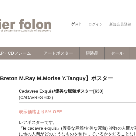
ゲスト
ログイン
新規会員登録
LP・CDフレーム
アートポスター
額装品
セール
reton M.Ray M.Morise Y.Tanguy】ポスター
Cadavres Exquis/優美な屍骸ポスター[633]
(CADAVRES-633)
表示価格より5% OFF
レアポスターです。
『le cadavre exquis』(優美な屍骸/甘美な死骸) 複数の人間
に他の人間がどのようなものを制作しているかを知ることな