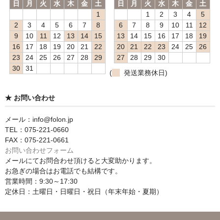
日
月
火
水
木
金
土
日
月
火
水
木
金
土
1
1
2
3
4
5
2
3
4
5
6
7
8
6
7
8
9
10
11
12
9
10
11
12
13
14
15
13
14
15
16
17
18
19
16
17
18
19
20
21
22
20
21
22
23
24
25
26
23
24
25
26
27
28
29
27
28
29
30
30
31
(
発送業務休日)
★ お問い合わせ
メール：info@folon.jp
TEL：075-221-0660
FAX：075-221-0661
お問い合わせフォーム
メールにてお問合わせ頂けると大変助かります。
お急ぎの場合はお電話でも結構です。
営業時間：9:30～17:30
定休日：土曜日・日曜日・祝日（年末年始・夏期）