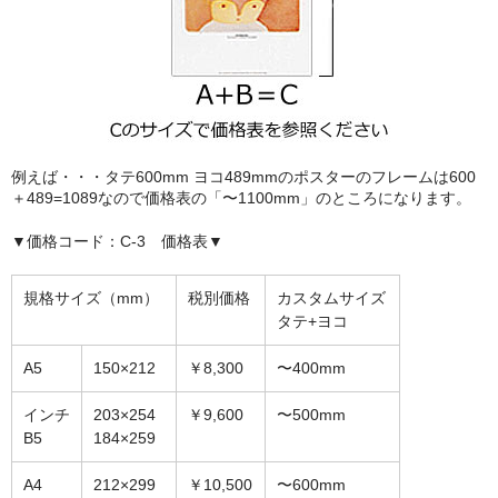
額縁の仕様
支払方法・送料・納期
よくあるご質問
FAX専用ご注文用紙
例えば・・・タテ600mm ヨコ489mmのポスターのフレームは600
お問い合わせフォーム
＋489=1089なので価格表の「〜1100mm」のところになります。
▼価格コード：C-3 価格表▼
メンバー
カート
規格サイズ（mm）
税別価格
カスタムサイズ
タテ+ヨコ
ショップ
A5
150×212
￥8,300
〜400mm
For overseas customers
インチ
203×254
￥9,600
〜500mm
会社案内
B5
184×259
サイトマップ
A4
212×299
￥10,500
〜600mm