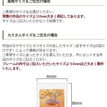
規格サイズをご注文の場合
猫・ねこ・ネコ
ご希望のサイズをお選びください。
実際の作品のサイズより2mm大きく表記してあります。
額装品
サイズはご記入いただかなくて結構です。
額装品一覧
カスタムサイズをご注文の場合
アンリ・マティス額装
作品のタテサイズとヨコサイズの足したサイズ（足すサイズは2辺だ
カッズミイダ×手塚治虫額装
けです）によって価格が決まります。
ご希望サイズにあったサイズを選んでいただき、中にセットする作
スペイン製アートポスター額装
品のサイズをご記入ください。
フレームの内寸はご記入いただいたサイズより2mmほど大きく製作
いたします。
フランス製モノクロフォト額装
Classic Pooh額装
セール
お買物ガイド