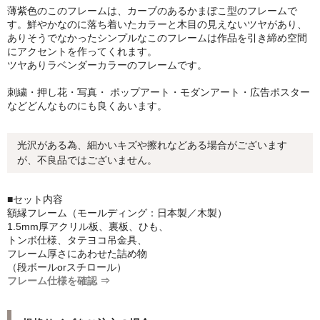
薄紫色のこのフレームは、カーブのあるかまぼこ型のフレームで
シンプルLPフレームセット
す。鮮やかなのに落ち着いたカラーと木目の見えないツヤがあり、
ありそうでなかったシンプルなこのフレームは作品を引き締め空間
CD紙ジャケフレーム
にアクセントを作ってくれます。
ツヤありラベンダーカラーのフレームです。
アートポスター
刺繍・押し花・写真・ ポップアート・モダンアート・広告ポスター
アートポスター一覧
などどんなものにも良くあいます。
Instagram紹介商品
光沢がある為、細かいキズや擦れなどある場合がございます
が、不良品ではございません。
エンゾ・マーリ【Enzo Mari】
ダネーゼ【DANESE MILANO】
■セット内容
額縁フレーム（モールディング：日本製／木製）
フォトアートポスター
1.5mm厚アクリル板、裏板、ひも、
トンボ仕様、タテヨコ吊金具、
フレーム厚さにあわせた詰め物
アンディ・ウォーホル
（段ボールorスチロール）
フレーム仕様を確認 ⇒
Folon
olivetti