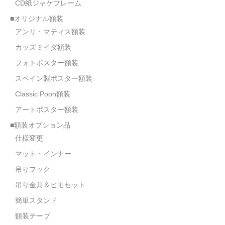
CD紙ジャケフレーム
■オリジナル額装
アンリ・マティス額装
カッズミイダ額装
フォトポスター額装
スペイン製ポスター額装
Classic Pooh額装
アートポスター額装
■額装オプション品
仕様変更
マット・インナー
吊りフック
吊り金具＆ヒモセット
簡単スタンド
額装テープ