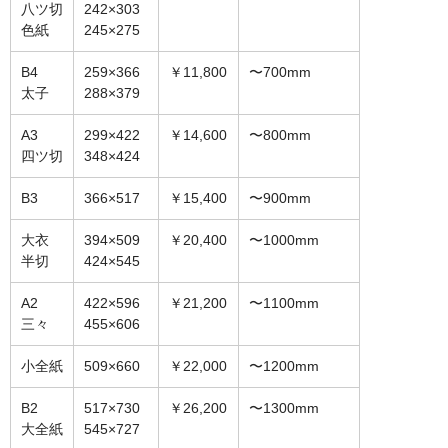
八ツ切
242×303
オーダーメイド額装
色紙
245×275
額装のご相談・注文方法
B4
259×366
￥11,800
〜700mm
太子
288×379
額装参考作品
A3
299×422
￥14,600
〜800mm
ショップ
四ツ切
348×424
B3
366×517
￥15,400
〜900mm
大衣
394×509
￥20,400
〜1000mm
半切
424×545
A2
422×596
￥21,200
〜1100mm
三々
455×606
小全紙
509×660
￥22,000
〜1200mm
B2
517×730
￥26,200
〜1300mm
大全紙
545×727