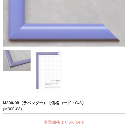
マット付額縁フレーム-おしゃれな空間に-
オプション品
仕様変更
マット・インナー
吊りフック
吊り金具＆ヒモセット
簡単スタンド
額装テープ
額縁用黄袋
M300-08（ラベンダー）〔価格コード：C-3〕
(M300-08)
LP・CDフレーム
表示価格より5% OFF
高級LPフレーム