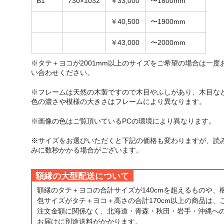
B1
730×1032
￥33,000
〜1800mm
￥40,500
〜1900mm
￥43,000
〜2000mm
※タテ＋ヨコが2001mm以上のサイズをご希望の場合は一度
い合わせください。
※フレームは天然の木製ですので木目やふしがあり、木目な
色の濃さや模様の大きさはフレームにより異なります。
※画像の色はご覧頂いているPCの環境により異なります。
※サイズをお選びいただくと下記の価格も変わりますが、読
みに数秒かかる場合がございます。
額縁の大型配送について
額縁のタテ＋ヨコの合計サイズが140cmを超えるものや、
包サイズがタテ＋ヨコ＋高さの合計170cm以上の商品は、
注文金額に関係なく、北海道・青森・秋田・岩手・沖縄へ
お届けに別途送料がかかります。