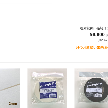
在庫状態 :
売切れ
¥6,600
（
(
¥7
税込
只今お取扱い出来ま