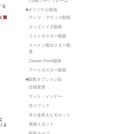
CD紙ジャケフレーム
する
■オリジナル額装
アンリ・マティス額装
く製
カッズミイダ額装
フォトポスター額装
スペイン製ポスター額
装
Classic Pooh額装
アートポスター額装
■額装オプション品
仕様変更
マット・インナー
吊りフック
吊り金具＆ヒモセット
は
簡単スタンド
なりま
額装テープ