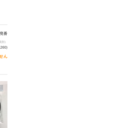
/廃番
税別）
,260
)
せん