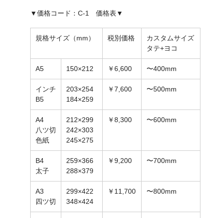
▼価格コード：C-1 価格表▼
規格サイズ（mm）
税別価格
カスタムサイズ
タテ+ヨコ
A5
150×212
￥6,600
〜400mm
インチ
203×254
￥7,600
〜500mm
B5
184×259
A4
212×299
￥8,300
〜600mm
八ツ切
242×303
色紙
245×275
B4
259×366
￥9,200
〜700mm
太子
288×379
A3
299×422
￥11,700
〜800mm
四ツ切
348×424