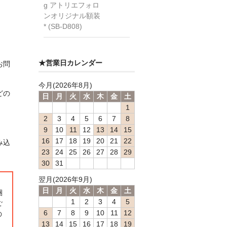
g アトリエフォロ
ンオリジナル額装
* (SB-D808)
★営業日カレンダー
お問
今月(2026年8月)
どの
日
月
火
水
木
金
土
1
2
3
4
5
6
7
8
9
10
11
12
13
14
15
16
17
18
19
20
21
22
み込
23
24
25
26
27
28
29
30
31
翌月(2026年9月)
日
月
火
水
木
金
土
梱
1
2
3
4
5
ご
6
7
8
9
10
11
12
の
13
14
15
16
17
18
19