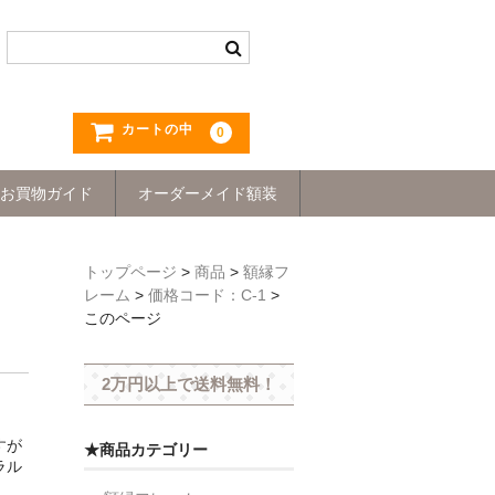
カートの中
0
お買物ガイド
オーダーメイド額装
トップページ
>
商品
>
額縁フ
レーム
>
価格コード：C-1
>
このページ
2万円以上で送料無料！
すが
★商品カテゴリー
ラル