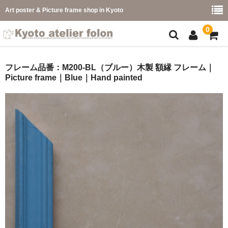
Art poster & Picture frame shop in Kyoto
0
額縁フレーム
フレーム品番：M200-BL（ブルー）木製 額縁 フレーム｜
Picture frame｜Blue｜Hand painted
フレーム一覧
カラー別
イメージ別
フレーム幅別
価格コード別
こどもさくひんフレーム
幅広マット付額縁フレーム-展覧会などに-