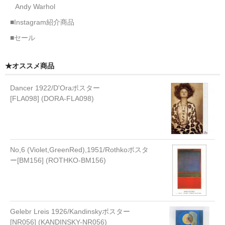
Andy Warhol
■Instagram紹介商品
■セール
★オススメ商品
Dancer 1922/D'Oraポスター
[FLA098] (DORA-FLA098)
No,6 (Violet,GreenRed),1951/Rothkoポスタ
ー[BM156] (ROTHKO-BM156)
Gelebr Lreis 1926/Kandinskyポスター
[NR056] (KANDINSKY-NR056)