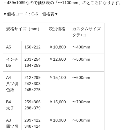
額縁の仕様
＋489=1089なので価格表の「〜1100mm」のところになります。
▼価格コード：C-6 価格表▼
支払方法・送料・納期
よくあるご質問
規格サイズ（mm）
税別価格
カスタムサイズ
タテ+ヨコ
FAX専用ご注文用紙
A5
150×212
￥10,800
〜400mm
お問い合わせフォーム
インチ
203×254
￥12,600
〜500mm
メンバー
B5
184×259
カート
A4
212×299
￥15,100
〜600mm
八ツ切
242×303
ショップ
色紙
245×275
For overseas customers
B4
259×366
￥15,600
〜700mm
太子
288×379
会社案内
A3
299×422
￥18,900
〜800mm
サイトマップ
四ツ切
348×424