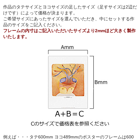
作品のタテサイズとヨコサイズの足したサイズ（足すサイズは2辺だ
猫・ねこ・ネコ
けです）によって価格が決まります。
ご希望サイズにあったサイズを選んでいただき、中にセットする作
額装品
品のサイズをご記入ください。
フレームの内寸はご記入いただいたサイズより2mmほど大きく製作
いたします。
額装品一覧
アンリ・マティス額装
カッズミイダ×手塚治虫額装
スペイン製アートポスター額装
フランス製モノクロフォト額装
Classic Pooh額装
セール
お買物ガイド
例えば・・・タテ600mm ヨコ489mmのポスターのフレームは600