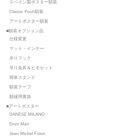
スペイン製ポスター額装
Classic Pooh額装
アートポスター額装
■額装オプション品
仕様変更
マット・インナー
吊りフック
吊り金具＆ヒモセット
簡単スタンド
額装テープ
額縁用黄袋
■アートポスター
DANESE MILANO
Enzo Mari
Jean Michel Folon