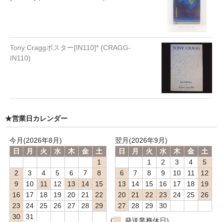
Tony Craggポスター[IN110]* (CRAGG-
IN110)
★営業日カレンダー
今月(2026年8月)
翌月(2026年9月)
日
月
火
水
木
金
土
日
月
火
水
木
金
土
1
1
2
3
4
5
2
3
4
5
6
7
8
6
7
8
9
10
11
12
9
10
11
12
13
14
15
13
14
15
16
17
18
19
16
17
18
19
20
21
22
20
21
22
23
24
25
26
23
24
25
26
27
28
29
27
28
29
30
30
31
(
発送業務休日)