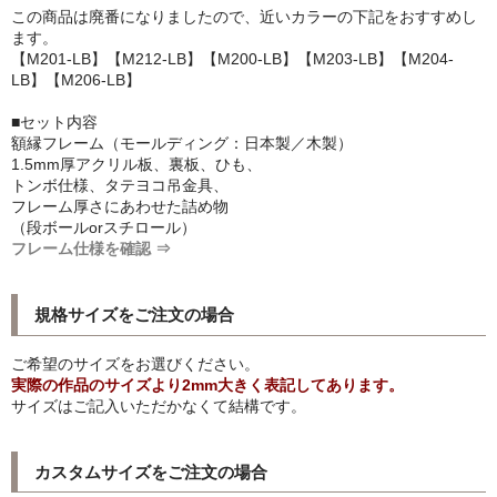
この商品は廃番になりましたので、近いカラーの下記をおすすめし
シンプルLPフレームセット
ます。
【M201-LB】【M212-LB】【M200-LB】【M203-LB】【M204-
CD紙ジャケフレーム
LB】【M206-LB】
アートポスター
■セット内容
額縁フレーム（モールディング：日本製／木製）
アートポスター一覧
1.5mm厚アクリル板、裏板、ひも、
トンボ仕様、タテヨコ吊金具、
フレーム厚さにあわせた詰め物
Instagram紹介商品
（段ボールorスチロール）
フレーム仕様を確認 ⇒
エンゾ・マーリ【Enzo Mari】
ダネーゼ【DANESE MILANO】
規格サイズをご注文の場合
フォトアートポスター
ご希望のサイズをお選びください。
実際の作品のサイズより2mm大きく表記してあります。
アンディ・ウォーホル
サイズはご記入いただかなくて結構です。
Folon
カスタムサイズをご注文の場合
olivetti