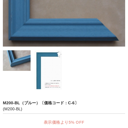
マット付額縁フレーム-おしゃれな空間に-
オプション品
仕様変更
マット・インナー
吊りフック
吊り金具＆ヒモセット
簡単スタンド
額装テープ
額縁用黄袋
M200-BL（ブルー）〔価格コード：C-6〕
(M200-BL)
LP・CDフレーム
表示価格より5% OFF
高級LPフレーム