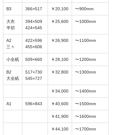
オーダーメイド額装
B3
366×517
￥20,100
〜900mm
額装のご相談・注文方法
大衣
394×509
￥25,600
〜1000mm
半切
424×545
額装参考作品
A2
422×596
￥26,900
〜1100mm
ショップ
三々
455×606
小全紙
509×660
￥28,100
〜1200mm
B2
517×730
￥32,800
〜1300mm
大全紙
545×727
￥34,000
〜1400mm
A1
596×843
￥40,600
〜1500mm
￥41,900
〜1600mm
￥44,100
〜1700mm