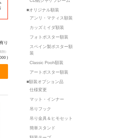
CD紙ジャケフレーム
払
お
■オリジナル額装
アンリ・マティス額装
カッズミイダ額装
フォトポスター額装
庫有り
スペイン製ポスター額
税別）
装
000 )
Classic Pooh額装
アートポスター額装
■額装オプション品
仕様変更
マット・インナー
吊りフック
吊り金具＆ヒモセット
簡単スタンド
額装テープ