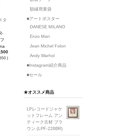
額縁用黄袋
■アートポスター
rポスタ
DANESE MILANO
-
Enzo Mari
：フ
Jean Michel Folon
na
,500
Andy Warhol
850 )
■Instagram紹介商品
■セール
★オススメ商品
LPレコードジャケ
ットフレーム アン
ティーク古材 ブラ
ウン (LPF-228BR)