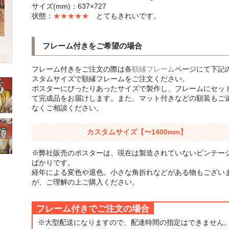
サイズ(mm)：637×727
状態：
★★★★★
とてもきれいです。
フレーム付きをご希望の場合
フレーム付きをご注文の際は各
額縁フレーム
ページにて下記
スタムサイズで額縁フレームをご注文ください。
ポスターにぴったりあったサイズで製作し、フレームにセッ
て完成品をお届けします。また、マット付きなどの額装もご
なくご相談ください。
カスタムサイズ【〜1400mm】
※弊社販売のポスターは、現在は製造されていないビンテー
ばかりです。
経年による変色や退色。小さな角折れなどがある物もござい
が、ご理解の上ご購入ください。
フレーム付きでご注文の場合
※大型配送になりますので、配達時間の指定はできません