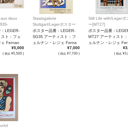
 aux deux
Staatsgalerie
Still Life with/Lege
1935-
Stuttgart/Legerポスター
ー[MT27]
rポスター[564]
[SG35]
LEGER-
ポスター品番：LEGER-
ポスター品番：LEGER
ティスト：フェ
SG35 アーティスト：フ
MT27 アーティスト
 Fernan
ェルナン・レジェ Ferna
ェルナン・レジェ Fer
¥5,000
¥7,000
¥3
[…]
[…]
(
¥5,500 )
(
¥7,700 )
(
¥3,
税込
税込
税込
urlot