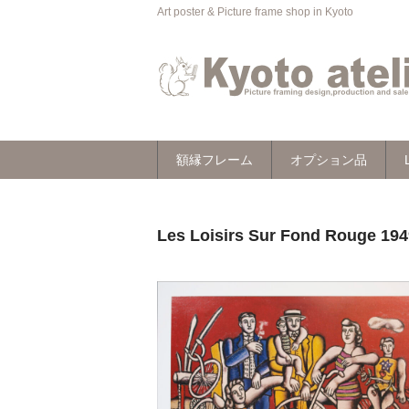
Art poster & Picture frame shop in Kyoto
額縁フレーム
オプション品
Les Loisirs Sur Fond Rou