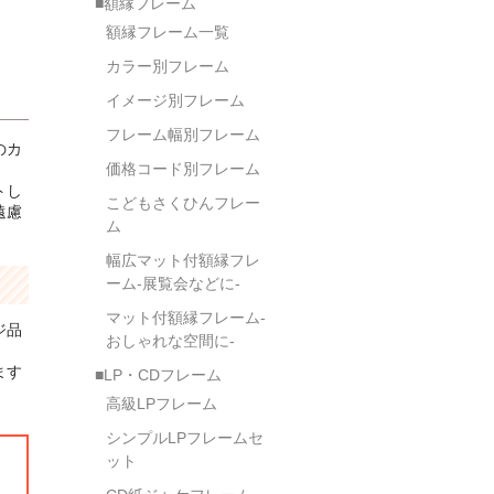
■額縁フレーム
額縁フレーム一覧
カラー別フレーム
イメージ別フレーム
フレーム幅別フレーム
のカ
価格コード別フレーム
トし
こどもさくひんフレー
遠慮
ム
幅広マット付額縁フレ
ーム-展覧会などに-
マット付額縁フレーム-
ジ品
おしゃれな空間に-
ます
■LP・CDフレーム
高級LPフレーム
シンプルLPフレームセ
ット
。