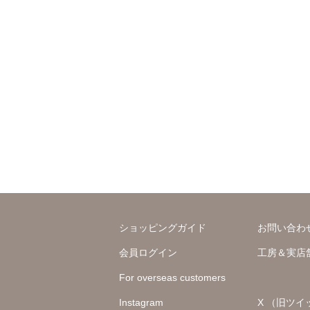
ショッピングガイド
お問い合わ
会員ログイン
工房＆実店
For overseas customers
Instagram
X （旧ツイ