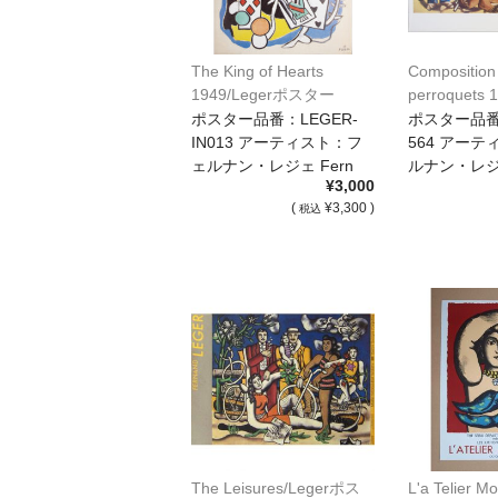
The King of Hearts
Composition
1949/Legerポスター
perroquets 
[IN013]
1939/Lege
ポスター品番：LEGER-
ポスター品番：
IN013 アーティスト：フ
564 アー
ェルナン・レジェ Fern
ルナン・レジェ
¥3,000
[…]
[…]
(
¥3,300 )
税込
The Leisures/Legerポス
L'a Telier Mo