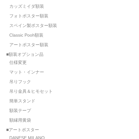
カッズミイダ額装
フォトポスター額装
スペイン製ポスター額装
Classic Pooh額装
アートポスター額装
■額装オプション品
仕様変更
マット・インナー
吊りフック
吊り金具＆ヒモセット
簡単スタンド
額装テープ
額縁用黄袋
■アートポスター
DANESE MILANO