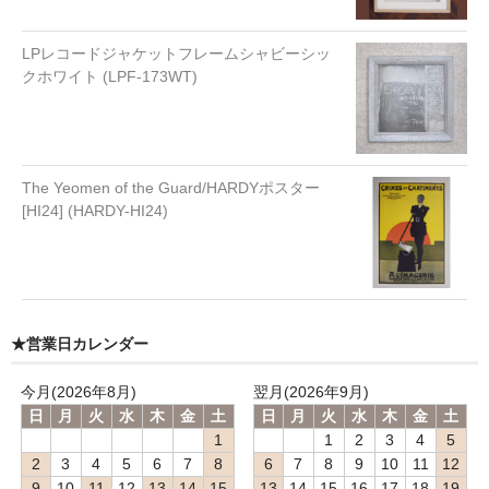
LPレコードジャケットフレームシャビーシッ
クホワイト (LPF-173WT)
The Yeomen of the Guard/HARDYポスター
[HI24] (HARDY-HI24)
★営業日カレンダー
今月(2026年8月)
翌月(2026年9月)
日
月
火
水
木
金
土
日
月
火
水
木
金
土
1
1
2
3
4
5
2
3
4
5
6
7
8
6
7
8
9
10
11
12
9
10
11
12
13
14
15
13
14
15
16
17
18
19