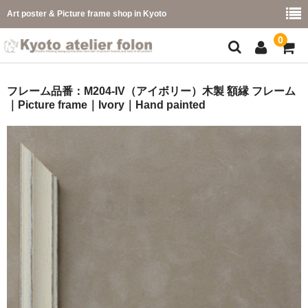
Art poster & Picture frame shop in Kyoto
0
額縁フレーム
フレーム品番：M204-IV（アイボリー）木製 額縁 フレーム
｜Picture frame｜Ivory｜Hand painted
フレーム一覧
カラー別
イメージ別
フレーム幅別
価格コード別
こどもさくひんフレーム
幅広マット付額縁フレーム-展覧会などに-