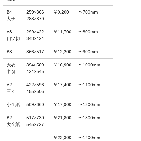
オーダーメイド額装
B4
259×366
￥9,200
〜700mm
太子
288×379
額装のご相談・注文方法
A3
299×422
￥11,700
〜800mm
額装参考作品
四ツ切
348×424
ショップ
B3
366×517
￥12,200
〜900mm
大衣
394×509
￥16,900
〜1000mm
半切
424×545
A2
422×596
￥17,400
〜1100mm
三々
455×606
小全紙
509×660
￥17,900
〜1200mm
B2
517×730
￥21,800
〜1300mm
大全紙
545×727
￥22,300
〜1400mm