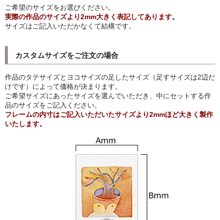
ご希望のサイズをお選びください。
実際の作品のサイズより2mm大きく表記してあります。
猫・ねこ・ネコ
サイズはご記入いただかなくて結構です。
額装品
カスタムサイズをご注文の場合
額装品一覧
作品のタテサイズとヨコサイズの足したサイズ（足すサイズは2辺だ
アンリ・マティス額装
けです）によって価格が決まります。
ご希望サイズにあったサイズを選んでいただき、中にセットする作
カッズミイダ×手塚治虫額装
品のサイズをご記入ください。
フレームの内寸はご記入いただいたサイズより2mmほど大きく製作
スペイン製アートポスター額装
いたします。
フランス製モノクロフォト額装
Classic Pooh額装
セール
お買物ガイド