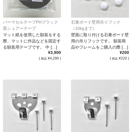
パーマセルテープPHブラック
石膏ボード壁用吊りフック
黒シュアーテープ
（10kgまで）
マット紙を使用した額装をする
壁面に取り付ける石膏ボード壁
際、マットに作品などを固定す
用の吊りフックです。 額装商
る額装用テープです。 中 […]
品やフレームをご購入の際 […]
¥3,900
¥200
(
¥4,290 )
(
¥220 )
税込
税込