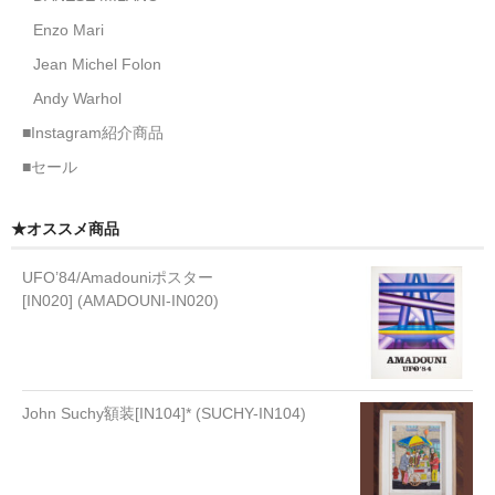
Enzo Mari
Jean Michel Folon
Andy Warhol
■Instagram紹介商品
■セール
★オススメ商品
UFO’84/Amadouniポスター
[IN020] (AMADOUNI-IN020)
John Suchy額装[IN104]* (SUCHY-IN104)