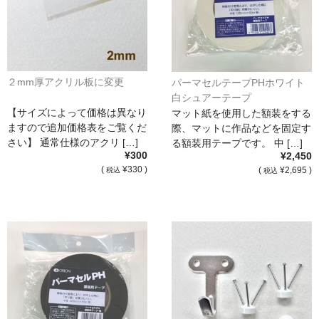
２mm厚アクリル板に変更
パーマセルテープPHホワイト
白シュアーテープ
【サイズによって価格は異なり
マット紙を使用した額装をする
ますので追加価格表をご覧くだ
際、マットに作品などを固定す
さい】 通常仕様のアクリ […]
る額装用テープです。 中 […]
¥300
¥2,450
(
¥330 )
(
¥2,695 )
税込
税込