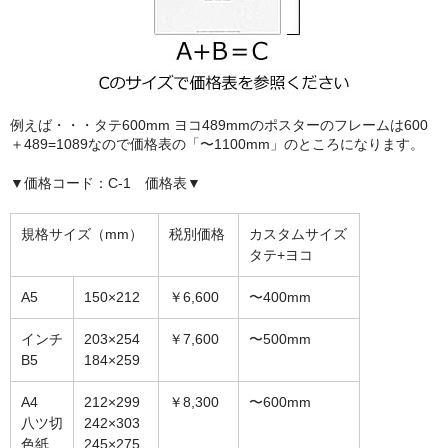
額縁の仕様
支払方法・送料・納期
よくあるご質問
例えば・・・タテ600mm ヨコ489mmのポスターのフレームは600
FAX専用ご注文用紙
＋489=1089なので価格表の「〜1100mm」のところになります。
お問い合わせフォーム
▼価格コード：C-1 価格表▼
メンバー
規格サイズ（mm）
税別価格
カスタムサイズ
タテ+ヨコ
カート
A5
150×212
￥6,600
〜400mm
ショップ
インチ
203×254
￥7,600
〜500mm
For overseas customers
B5
184×259
会社案内
A4
212×299
￥8,300
〜600mm
八ツ切
242×303
サイトマップ
色紙
245×275