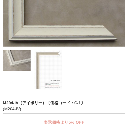
マット付額縁フレーム-おしゃれな空間に-
オプション品
仕様変更
マット・インナー
吊りフック
吊り金具＆ヒモセット
簡単スタンド
額装テープ
額縁用黄袋
M204-IV（アイボリー）〔価格コード：C-1〕
(M204-IV)
LP・CDフレーム
表示価格より5% OFF
高級LPフレーム