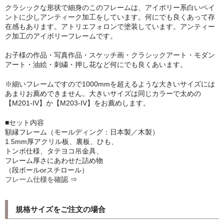
クラシックな形状で細身のこのフレームは、アイボリー系白いペイ
シンプルLPフレームセット
ントに少しアンティーク加工をしています。何にでも良くあって存
在感もあります。アトリエフォロンで塗装しています。アンティー
CD紙ジャケフレーム
ク加工のアイボリーフレームです。
アートポスター
お子様の作品・写真作品・スケッチ画・クラシックアート・モダン
アート・油絵・刺繍・押し花など何にでも良くあいます。
アートポスター一覧
※細いフレームですので1000mmを超えるような大きいサイズには
あまりお薦めできません。大きいサイズは同じカラーで太めの
Instagram紹介商品
【M201-IV】か【M203-IV】をお薦めします。
エンゾ・マーリ【Enzo Mari】
■セット内容
額縁フレーム（モールディング：日本製／木製）
ダネーゼ【DANESE MILANO】
1.5mm厚アクリル板、裏板、ひも、
トンボ仕様、タテヨコ吊金具、
フォトアートポスター
フレーム厚さにあわせた詰め物
（段ボールorスチロール）
アンディ・ウォーホル
フレーム仕様を確認 ⇒
Folon
規格サイズをご注文の場合
olivetti