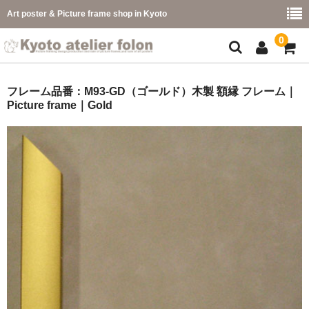
Art poster & Picture frame shop in Kyoto
0
額縁フレーム
フレーム品番：M93-GD（ゴールド）木製 額縁 フレーム｜
Picture frame｜Gold
フレーム一覧
カラー別
イメージ別
フレーム幅別
価格コード別
こどもさくひんフレーム
幅広マット付額縁フレーム-展覧会などに-