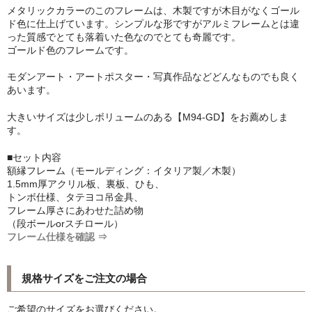
メタリックカラーのこのフレームは、木製ですが木目がなくゴール
シンプルLPフレームセット
ド色に仕上げています。シンプルな形ですがアルミフレームとは違
った質感でとても落着いた色なのでとても奇麗です。
CD紙ジャケフレーム
ゴールド色のフレームです。
アートポスター
モダンアート・アートポスター・写真作品などどんなものでも良く
あいます。
アートポスター一覧
大きいサイズは少しボリュームのある【M94-GD】をお薦めしま
す。
Instagram紹介商品
■セット内容
エンゾ・マーリ【Enzo Mari】
額縁フレーム（モールディング：イタリア製／木製）
1.5mm厚アクリル板、裏板、ひも、
ダネーゼ【DANESE MILANO】
トンボ仕様、タテヨコ吊金具、
フレーム厚さにあわせた詰め物
フォトアートポスター
（段ボールorスチロール）
フレーム仕様を確認 ⇒
アンディ・ウォーホル
規格サイズをご注文の場合
Folon
olivetti
ご希望のサイズをお選びください。