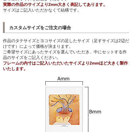
実際の作品のサイズより2mm大きく表記してあります。
サイズはご記入いただかなくて結構です。
猫・ねこ・ネコ
額装品
カスタムサイズをご注文の場合
額装品一覧
作品のタテサイズとヨコサイズの足したサイズ（足すサイズは2辺だ
けです）によって価格が決まります。
アンリ・マティス額装
ご希望サイズにあったサイズを選んでいただき、中にセットする作
品のサイズをご記入ください。
カッズミイダ×手塚治虫額装
フレームの内寸はご記入いただいたサイズより2mmほど大きく製作
いたします。
スペイン製アートポスター額装
フランス製モノクロフォト額装
Classic Pooh額装
セール
お買物ガイド