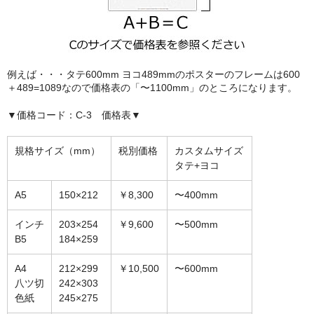
額縁の仕様
支払方法・送料・納期
よくあるご質問
例えば・・・タテ600mm ヨコ489mmのポスターのフレームは600
＋489=1089なので価格表の「〜1100mm」のところになります。
FAX専用ご注文用紙
▼価格コード：C-3 価格表▼
お問い合わせフォーム
規格サイズ（mm）
税別価格
カスタムサイズ
メンバー
タテ+ヨコ
カート
A5
150×212
￥8,300
〜400mm
ショップ
インチ
203×254
￥9,600
〜500mm
B5
184×259
For overseas customers
A4
212×299
￥10,500
〜600mm
会社案内
八ツ切
242×303
色紙
245×275
サイトマップ