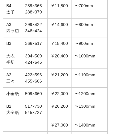
B4
259×366
￥11,800
〜700mm
オーダーメイド額装
太子
288×379
額装のご相談・注文方法
A3
299×422
￥14,600
〜800mm
四ツ切
348×424
額装参考作品
B3
366×517
￥15,400
〜900mm
ショップ
大衣
394×509
￥20,400
〜1000mm
半切
424×545
A2
422×596
￥21,200
〜1100mm
三々
455×606
小全紙
509×660
￥22,000
〜1200mm
B2
517×730
￥26,200
〜1300mm
大全紙
545×727
￥27,000
〜1400mm