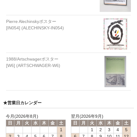
Pierre Alechinskyポスター
[IN054] (ALECHINSKY-IN054)
1988/Artschwagerポスター
[W6] (ARTSCHWAGER-W6)
★営業日カレンダー
今月(2026年8月)
翌月(2026年9月)
日
月
火
水
木
金
土
日
月
火
水
木
金
土
1
1
2
3
4
5
2
3
4
5
6
7
8
6
7
8
9
10
11
12