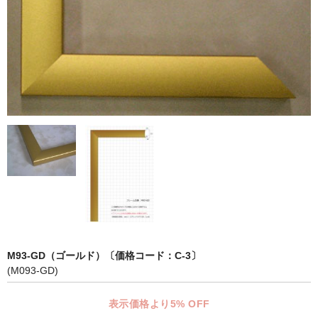
マット付額縁フレーム-おしゃれな空間に-
オプション品
仕様変更
マット・インナー
吊りフック
吊り金具＆ヒモセット
簡単スタンド
額装テープ
額縁用黄袋
M93-GD（ゴールド）〔価格コード：C-3〕
(M093-GD)
LP・CDフレーム
表示価格より5% OFF
高級LPフレーム