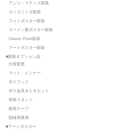
アンリ・マティス額装
カッズミイダ額装
フォトポスター額装
スペイン製ポスター額装
Classic Pooh額装
アートポスター額装
■額装オプション品
仕様変更
マット・インナー
吊りフック
吊り金具＆ヒモセット
簡単スタンド
額装テープ
額縁用黄袋
■アートポスター