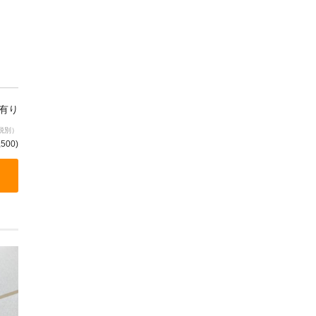
有り
税別）
,500
)