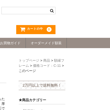
カートの中
0
お買物ガイド
オーダーメイド額装
トップページ
>
商品
>
額縁フ
レーム
>
価格コード：C-11
>
このページ
2万円以上で送料無料！
った
★商品カテゴリー
。厚
応で