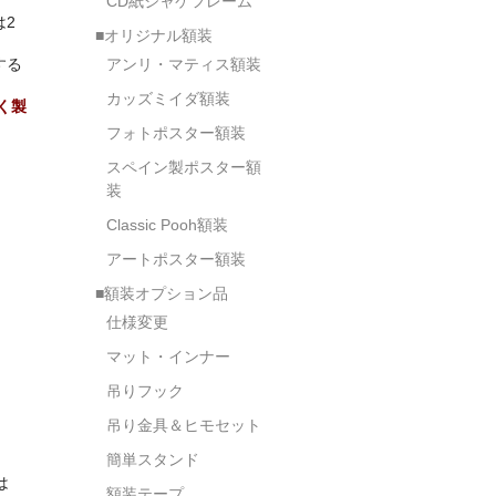
CD紙ジャケフレーム
2
■オリジナル額装
アンリ・マティス額装
する
カッズミイダ額装
く製
フォトポスター額装
スペイン製ポスター額
装
Classic Pooh額装
アートポスター額装
■額装オプション品
仕様変更
マット・インナー
吊りフック
吊り金具＆ヒモセット
簡単スタンド
は
額装テープ