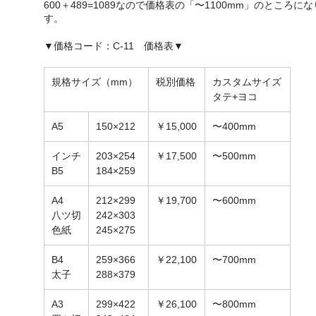
600＋489=1089なので価格表の「〜1100mm」のところに
す。
▼価格コード：C-11 価格表▼
規格サイズ（mm）
税別価格
カスタムサイズ
タテ+ヨコ
A5
150×212
￥15,000
〜400mm
インチ
203×254
￥17,500
〜500mm
B5
184×259
A4
212×299
￥19,700
〜600mm
八ツ切
242×303
色紙
245×275
B4
259×366
￥22,100
〜700mm
太子
288×379
A3
299×422
￥26,100
〜800mm