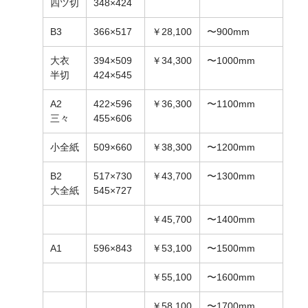
四ツ切
348×424
B3
366×517
￥28,100
〜900mm
大衣
394×509
￥34,300
〜1000mm
半切
424×545
A2
422×596
￥36,300
〜1100mm
三々
455×606
小全紙
509×660
￥38,300
〜1200mm
B2
517×730
￥43,700
〜1300mm
大全紙
545×727
￥45,700
〜1400mm
A1
596×843
￥53,100
〜1500mm
￥55,100
〜1600mm
￥58,100
〜1700mm