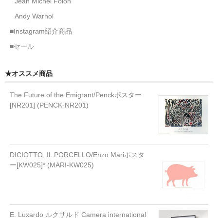
Jean Michel Folon
Andy Warhol
■Instagram紹介商品
■セール
★オススメ商品
The Future of the Emigrant/Penckポスター
[NR201] (PENCK-NR201)
DICIOTTO, IL PORCELLO/Enzo Mariポスタ
ー[KW025]* (MARI-KW025)
E. Luxardo ルクサルド Camera international