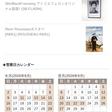
SlimBlackFrameing アトリエフォロンオリジ
ナル額装* (SB-FLA094)
Henri Rousseauポスター
[IN061] (ROUSSEAU-IN061)
★営業日カレンダー
今月(2026年8月)
翌月(2026年9月)
日
月
火
水
木
金
土
日
月
火
水
木
金
土
1
1
2
3
4
5
2
3
4
5
6
7
8
6
7
8
9
10
11
12
9
10
11
12
13
14
15
13
14
15
16
17
18
19
16
17
18
19
20
21
22
20
21
22
23
24
25
26
23
24
25
26
27
28
29
27
28
29
30