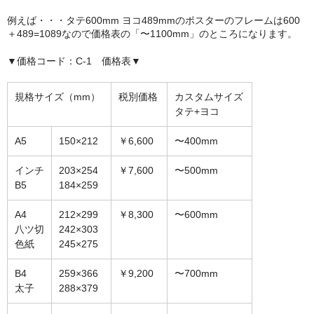
額縁の仕様
例えば・・・タテ600mm ヨコ489mmのポスターのフレームは600
＋489=1089なので価格表の「〜1100mm」のところになります。
支払方法・送料・納期
▼価格コード：C-1 価格表▼
よくあるご質問
FAX専用ご注文用紙
規格サイズ（mm）
税別価格
カスタムサイズ
タテ+ヨコ
お問い合わせフォーム
A5
150×212
￥6,600
〜400mm
メンバー
インチ
203×254
￥7,600
〜500mm
カート
B5
184×259
ショップ
A4
212×299
￥8,300
〜600mm
八ツ切
242×303
For overseas customers
色紙
245×275
会社案内
B4
259×366
￥9,200
〜700mm
太子
288×379
サイトマップ