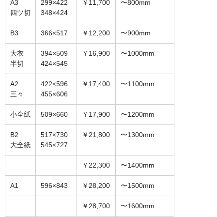
A3
299×422
￥11,700
〜800mm
オーダーメイド額装
四ツ切
348×424
額装のご相談・注文方法
B3
366×517
￥12,200
〜900mm
額装参考作品
大衣
394×509
￥16,900
〜1000mm
半切
424×545
ショップ
A2
422×596
￥17,400
〜1100mm
三々
455×606
小全紙
509×660
￥17,900
〜1200mm
B2
517×730
￥21,800
〜1300mm
大全紙
545×727
￥22,300
〜1400mm
A1
596×843
￥28,200
〜1500mm
￥28,700
〜1600mm