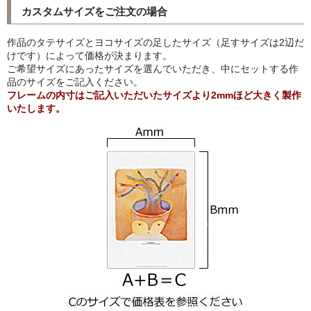
カスタムサイズをご注文の場合
猫・ねこ・ネコ
作品のタテサイズとヨコサイズの足したサイズ（足すサイズは2辺だ
額装品
けです）によって価格が決まります。
ご希望サイズにあったサイズを選んでいただき、中にセットする作
品のサイズをご記入ください。
額装品一覧
フレームの内寸はご記入いただいたサイズより2mmほど大きく製作
いたします。
アンリ・マティス額装
カッズミイダ×手塚治虫額装
スペイン製アートポスター額装
フランス製モノクロフォト額装
Classic Pooh額装
セール
お買物ガイド