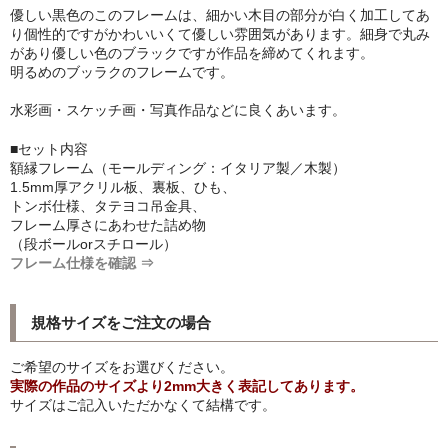
優しい黒色のこのフレームは、細かい木目の部分が白く加工してあ
シンプルLPフレームセット
り個性的ですがかわいいくて優しい雰囲気があります。細身で丸み
があり優しい色のブラックですが作品を締めてくれます。
CD紙ジャケフレーム
明るめのブッラクのフレームです。
アートポスター
水彩画・スケッチ画・写真作品などに良くあいます。
アートポスター一覧
■セット内容
額縁フレーム（モールディング：イタリア製／木製）
1.5mm厚アクリル板、裏板、ひも、
Instagram紹介商品
トンボ仕様、タテヨコ吊金具、
フレーム厚さにあわせた詰め物
エンゾ・マーリ【Enzo Mari】
（段ボールorスチロール）
フレーム仕様を確認 ⇒
ダネーゼ【DANESE MILANO】
フォトアートポスター
規格サイズをご注文の場合
アンディ・ウォーホル
ご希望のサイズをお選びください。
実際の作品のサイズより2mm大きく表記してあります。
Folon
サイズはご記入いただかなくて結構です。
olivetti