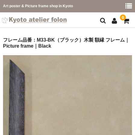
Art poster & Picture frame shop in Kyoto
0
額縁フレーム
フレーム品番：M33-BK（ブラック）木製 額縁 フレーム｜
Picture frame｜Black
フレーム一覧
カラー別
イメージ別
フレーム幅別
価格コード別
こどもさくひんフレーム
幅広マット付額縁フレーム-展覧会などに-