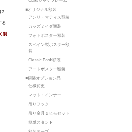
CD紙ジャケフレーム
■オリジナル額装
2
アンリ・マティス額装
する
カッズミイダ額装
く製
フォトポスター額装
スペイン製ポスター額
装
Classic Pooh額装
アートポスター額装
■額装オプション品
仕様変更
マット・インナー
吊りフック
吊り金具＆ヒモセット
簡単スタンド
額装テープ