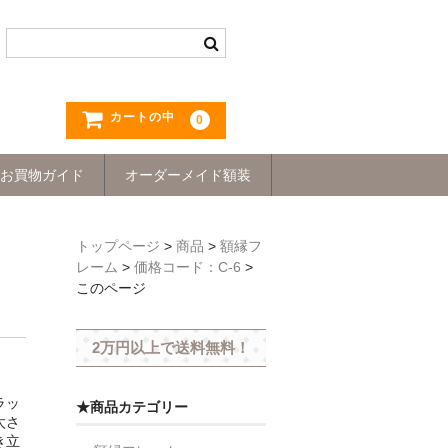
カートの中
0
お買物ガイド
オーダーメイド額装
トップページ
>
商品
>
額縁フ
レーム
>
価格コード：C-6
>
このページ
2万円以上で送料無料！
ラッ
★商品カテゴリー
太さ
き立