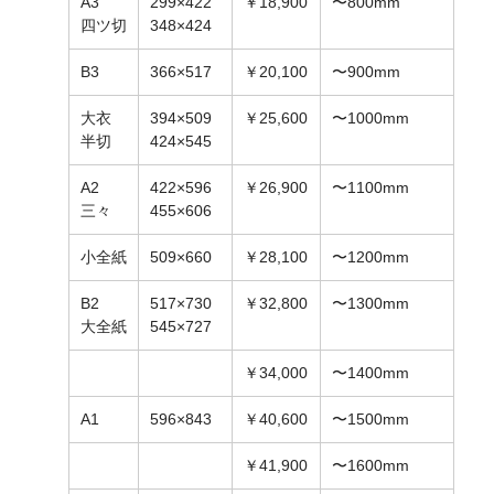
A3
299×422
￥18,900
〜800mm
四ツ切
348×424
B3
366×517
￥20,100
〜900mm
大衣
394×509
￥25,600
〜1000mm
半切
424×545
A2
422×596
￥26,900
〜1100mm
三々
455×606
小全紙
509×660
￥28,100
〜1200mm
B2
517×730
￥32,800
〜1300mm
大全紙
545×727
￥34,000
〜1400mm
A1
596×843
￥40,600
〜1500mm
￥41,900
〜1600mm