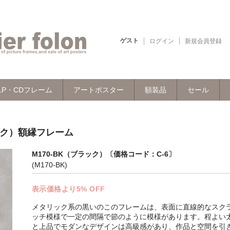
ゲスト
ログイン
新規会員登録
LP・CDフレーム
アートポスター
額装品
セール
ック）額縁フレーム
M170-BK（ブラック）〔価格コード：C-6〕
(M170-BK)
表示価格より5% OFF
メタリック系の黒いのこのフレームは、表面に直線的なスク
ッチ模様で一定の間隔で節のように模様があります。程よい
と上品でモダンなデザインは高級感があり、作品と空間を引