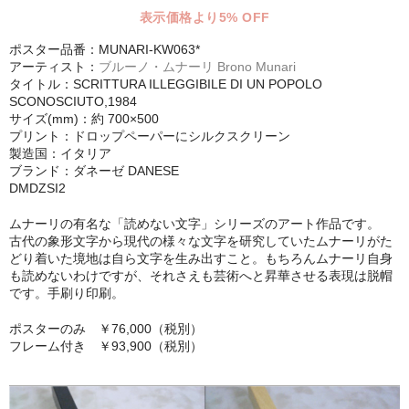
表示価格より5% OFF
シンプルLPフレームセット
ポスター品番：MUNARI-KW063*
CD紙ジャケフレーム
アーティスト：
ブルーノ・ムナーリ Brono Munari
タイトル：SCRITTURA ILLEGGIBILE DI UN POPOLO
アートポスター
SCONOSCIUTO,1984
サイズ(mm)：約 700×500
アートポスター一覧
プリント：ドロップペーパーにシルクスクリーン
製造国：イタリア
ブランド：ダネーゼ DANESE
Instagram紹介商品
DMDZSI2
エンゾ・マーリ【Enzo Mari】
ムナーリの有名な「読めない文字」シリーズのアート作品です。
古代の象形文字から現代の様々な文字を研究していたムナーリがた
ダネーゼ【DANESE MILANO】
どり着いた境地は自ら文字を生み出すこと。もちろんムナーリ自身
も読めないわけですが、それさえも芸術へと昇華させる表現は脱帽
フォトアートポスター
です。手刷り印刷。
アンディ・ウォーホル
ポスターのみ ￥76,000（税別）
フレーム付き ￥93,900（税別）
Folon
olivetti