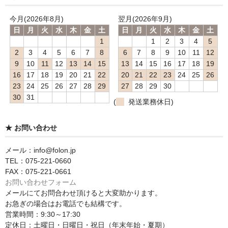
今月(2026年8月)
翌月(2026年9月)
日
月
火
水
木
金
土
日
月
火
水
木
金
土
1
1
2
3
4
5
2
3
4
5
6
7
8
6
7
8
9
10
11
12
9
10
11
12
13
14
15
13
14
15
16
17
18
19
16
17
18
19
20
21
22
20
21
22
23
24
25
26
23
24
25
26
27
28
29
27
28
29
30
30
31
(
発送業務休日)
★ お問い合わせ
メール：info@folon.jp
TEL：075-221-0660
FAX：075-221-0661
お問い合わせフォーム
メールにてお問合わせ頂けると大変助かります。
お急ぎの場合はお電話でも結構です。
営業時間：9:30～17:30
定休日：土曜日・日曜日・祝日（年末年始・夏期）