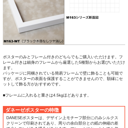
額縁の仕様
支払方法・送料・納期
よくあるご質問
FAX専用ご注文用紙
お問い合わせフォーム
ポスターのみとフレーム付きのどちらでもご購入いただけます。フ
メンバー
レーム付きは細身のフレームから厳選した5種類からお選びいただけ
ます。
パッケージに同梱されている簡易フレームで壁に飾ることも可能で
カート
すが、ポスターの表面を保護することができませんので、額縁にセ
ットして飾る方がおすすめです。
ショップ
■フレームに入れると重さは4.5kgほどあります。
For overseas customers
ダネーゼポスターの特徴
会社案内
DANESEポスターは、デザイン上モチーフ部分にのみシルクス
サイトマップ
クリーンで印刷されてあり、周りの余白部分との紙の伸縮の差