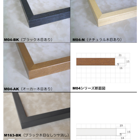
猫・ねこ・ネコ
額装品
額装品一覧
アンリ・マティス額装
カッズミイダ×手塚治虫額装
スペイン製アートポスター額装
フランス製モノクロフォト額装
Classic Pooh額装
セール
お買物ガイド