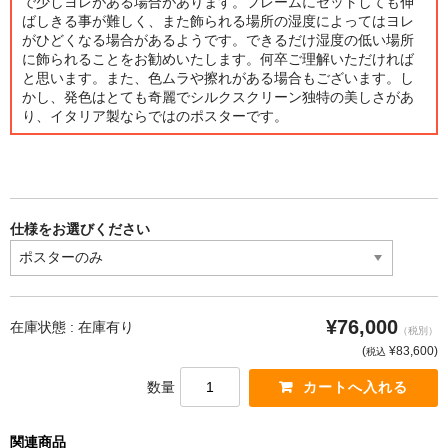
で少しヨレがある場合があります。フレームにセットしても伸
ばしきる事が難しく、また飾られる場所の湿度によってはヨレ
オーダーメイド額装
がひどくなる場合があるようです。できるだけ湿度の低い場所
に飾られることをお勧めいたします。何卒ご理解いただければ
額装のご相談・注文方法
と思います。また、色ムラや擦れがある場合もございます。し
かし、発色はとても奇麗でシルクスクリーン独特の美しさがあ
額装参考作品
り、イタリア製ならではのポスターです。
ショップ
仕様をお選びください
¥76,000
在庫状態 :
在庫有り
（税別）
(
¥83,600
)
税込
数量
関連商品