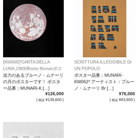
[KW060]*CARTA DELLA
SCRITTURA ILLEGGIBILE DI
LUNA,1969/Brono Munariポス
UN POPOLO
ター[KW060]*
SCONOSCIUTO/Brono Munari
迫力のあるブルーノ・ムナーリ
ポスター品番：MUNARI-
ポスター[KW062]*
の月のポスターです！ ポスタ
KW062* アーティスト：ブルー
ー品番：MUNARI-K […]
ノ・ムナーリ Br […]
¥126,000
¥76,000
(
¥138,600 )
(
¥83,600 )
税込
税込