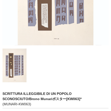
マット付額縁フレーム-おしゃれな空間に-
オプション品
仕様変更
マット・インナー
吊りフック
吊り金具＆ヒモセット
簡単スタンド
額装テープ
額縁用黄袋
SCRITTURA ILLEGGIBILE DI UN POPOLO
LP・CDフレーム
SCONOSCIUTO/Brono Munariポスター[KW063]*
(MUNARI-KW063)
高級LPフレーム