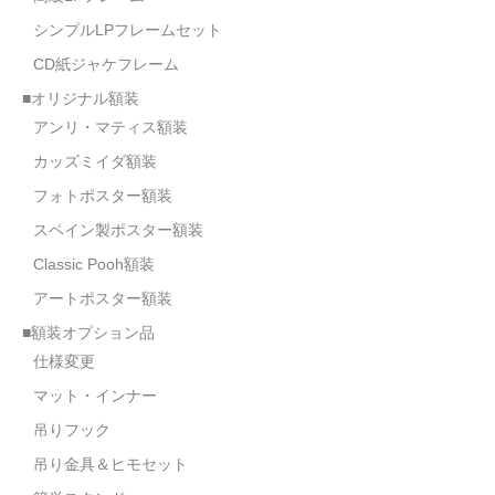
シンプルLPフレームセット
CD紙ジャケフレーム
■オリジナル額装
アンリ・マティス額装
カッズミイダ額装
フォトポスター額装
スペイン製ポスター額装
Classic Pooh額装
アートポスター額装
■額装オプション品
仕様変更
マット・インナー
吊りフック
吊り金具＆ヒモセット