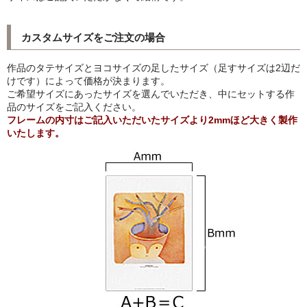
猫・ねこ・ネコ
カスタムサイズをご注文の場合
額装品
作品のタテサイズとヨコサイズの足したサイズ（足すサイズは2辺だ
けです）によって価格が決まります。
額装品一覧
ご希望サイズにあったサイズを選んでいただき、中にセットする作
品のサイズをご記入ください。
アンリ・マティス額装
フレームの内寸はご記入いただいたサイズより2mmほど大きく製作
いたします。
カッズミイダ×手塚治虫額装
スペイン製アートポスター額装
フランス製モノクロフォト額装
Classic Pooh額装
セール
お買物ガイド