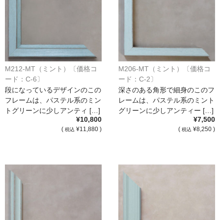
M212-MT（ミント）〔価格コ
M206-MT（ミント）〔価格コ
ード：C-6〕
ード：C-2〕
段になっているデザインのこの
深さのある角形で細身のこのフ
フレームは、パステル系のミン
レームは、パステル系のミント
トグリーンに少しアンティ […]
グリーンに少しアンティー […]
¥10,800
¥7,500
(
¥11,880 )
(
¥8,250 )
税込
税込