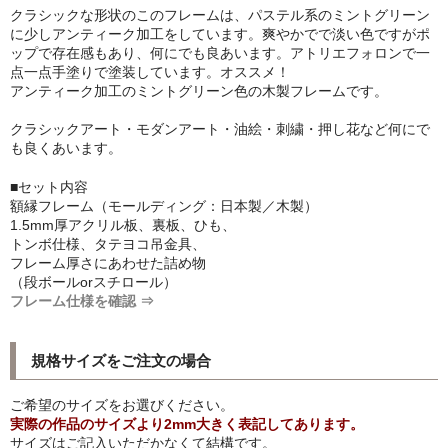
クラシックな形状のこのフレームは、パステル系のミントグリーン
シンプルLPフレームセット
に少しアンティーク加工をしています。爽やかでで淡い色ですがポ
ップで存在感もあり、何にでも良あいます。アトリエフォロンで一
CD紙ジャケフレーム
点一点手塗りで塗装しています。オススメ！
アンティーク加工のミントグリーン色の木製フレームです。
アートポスター
クラシックアート・モダンアート・油絵・刺繍・押し花など何にで
アートポスター一覧
も良くあいます。
■セット内容
Instagram紹介商品
額縁フレーム（モールディング：日本製／木製）
1.5mm厚アクリル板、裏板、ひも、
エンゾ・マーリ【Enzo Mari】
トンボ仕様、タテヨコ吊金具、
フレーム厚さにあわせた詰め物
ダネーゼ【DANESE MILANO】
（段ボールorスチロール）
フレーム仕様を確認 ⇒
フォトアートポスター
アンディ・ウォーホル
規格サイズをご注文の場合
Folon
ご希望のサイズをお選びください。
実際の作品のサイズより2mm大きく表記してあります。
olivetti
サイズはご記入いただかなくて結構です。