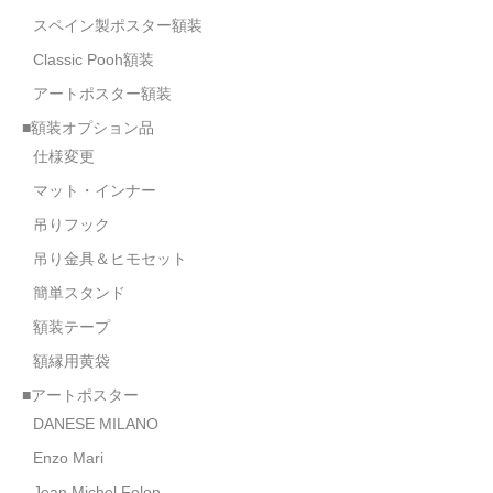
スペイン製ポスター額装
Classic Pooh額装
アートポスター額装
■額装オプション品
仕様変更
マット・インナー
吊りフック
吊り金具＆ヒモセット
簡単スタンド
額装テープ
額縁用黄袋
■アートポスター
DANESE MILANO
Enzo Mari
Jean Michel Folon