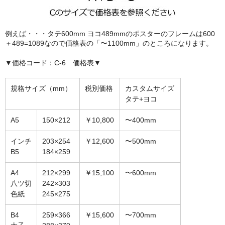
額縁の仕様
支払方法・送料・納期
例えば・・・タテ600mm ヨコ489mmのポスターのフレームは600
＋489=1089なので価格表の「〜1100mm」のところになります。
よくあるご質問
▼価格コード：C-6 価格表▼
FAX専用ご注文用紙
規格サイズ（mm）
税別価格
カスタムサイズ
お問い合わせフォーム
タテ+ヨコ
メンバー
A5
150×212
￥10,800
〜400mm
カート
インチ
203×254
￥12,600
〜500mm
B5
184×259
ショップ
A4
212×299
￥15,100
〜600mm
For overseas customers
八ツ切
242×303
色紙
245×275
会社案内
B4
259×366
￥15,600
〜700mm
サイトマップ