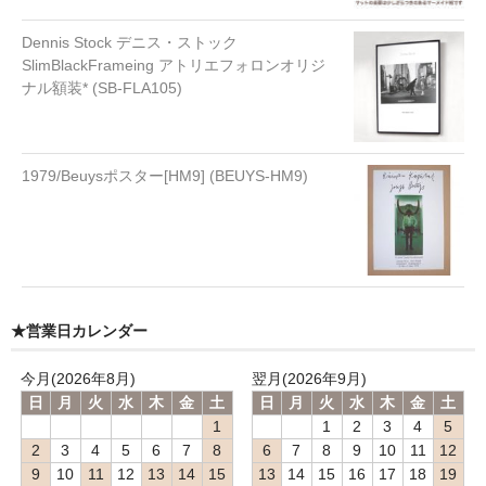
Dennis Stock デニス・ストック
SlimBlackFrameing アトリエフォロンオリジ
ナル額装* (SB-FLA105)
1979/Beuysポスター[HM9] (BEUYS-HM9)
★営業日カレンダー
今月(2026年8月)
翌月(2026年9月)
日
月
火
水
木
金
土
日
月
火
水
木
金
土
1
1
2
3
4
5
2
3
4
5
6
7
8
6
7
8
9
10
11
12
9
10
11
12
13
14
15
13
14
15
16
17
18
19