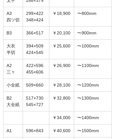
太子
288×379
オーダーメイド額装
A3
299×422
￥18,900
〜800mm
四ツ切
348×424
額装のご相談・注文方法
B3
366×517
￥20,100
〜900mm
額装参考作品
大衣
394×509
￥25,600
〜1000mm
ショップ
半切
424×545
A2
422×596
￥26,900
〜1100mm
三々
455×606
小全紙
509×660
￥28,100
〜1200mm
B2
517×730
￥32,800
〜1300mm
大全紙
545×727
￥34,000
〜1400mm
A1
596×843
￥40,600
〜1500mm