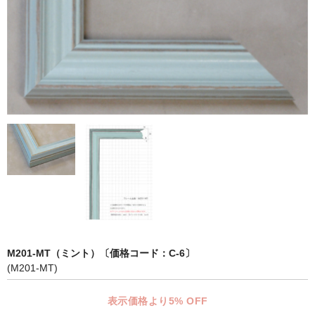
マット付額縁フレーム-おしゃれな空間に-
オプション品
仕様変更
マット・インナー
吊りフック
吊り金具＆ヒモセット
簡単スタンド
額装テープ
額縁用黄袋
M201-MT（ミント）〔価格コード：C-6〕
(M201-MT)
LP・CDフレーム
表示価格より5% OFF
高級LPフレーム