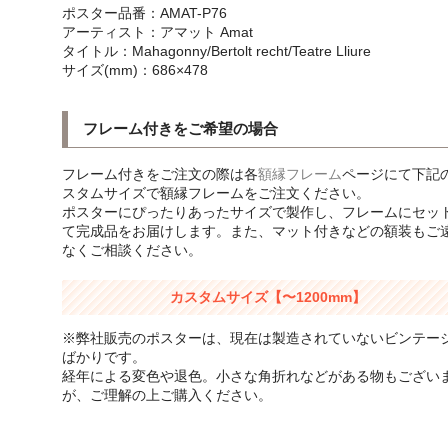
ポスター品番：AMAT-P76
アーティスト：アマット Amat
タイトル：Mahagonny/Bertolt recht/Teatre Lliure
サイズ(mm)：686×478
フレーム付きをご希望の場合
フレーム付きをご注文の際は各
額縁フレーム
ページにて下記
スタムサイズで額縁フレームをご注文ください。
ポスターにぴったりあったサイズで製作し、フレームにセッ
て完成品をお届けします。また、マット付きなどの額装もご
なくご相談ください。
カスタムサイズ【〜1200mm】
※弊社販売のポスターは、現在は製造されていないビンテー
ばかりです。
経年による変色や退色。小さな角折れなどがある物もござい
が、ご理解の上ご購入ください。