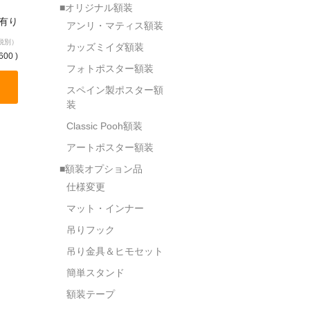
■オリジナル額装
庫有り
アンリ・マティス額装
税別）
カッズミイダ額装
600 )
フォトポスター額装
スペイン製ポスター額
装
Classic Pooh額装
アートポスター額装
■額装オプション品
仕様変更
マット・インナー
吊りフック
吊り金具＆ヒモセット
簡単スタンド
額装テープ