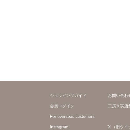
ショッピングガイド
お問い合わ
会員ログイン
工房＆実店
For overseas customers
Instagram
X （旧ツイ