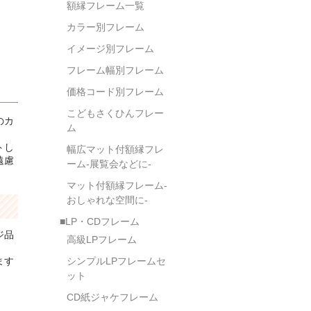
額縁フレーム一覧
カラー別フレーム
イメージ別フレーム
フレーム幅別フレーム
価格コード別フレーム
こどもさくひんフレー
のカ
ム
トし
幅広マット付額縁フレ
遠慮
ーム-展覧会などに-
マット付額縁フレーム-
おしゃれな空間に-
■LP・CDフレーム
ジ品
高級LPフレーム
ます
シンプルLPフレームセ
ット
CD紙ジャケフレーム