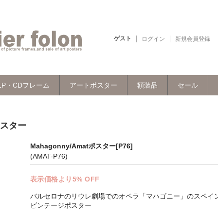
ゲスト
ログイン
新規会員登録
LP・CDフレーム
アートポスター
額装品
セール
ポスター
Mahagonny/Amatポスター[P76]
(AMAT-P76)
表示価格より5% OFF
バルセロナのリウレ劇場でのオペラ「マハゴニー」のスペイ
ビンテージポスター