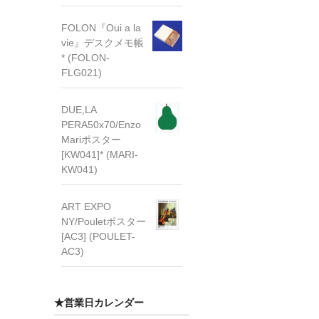
FOLON『Oui a la
vie』デスクメモ帳
* (FOLON-
FLG021)
DUE,LA
PERA50x70/Enzo
Mariポスター
[KW041]* (MARI-
KW041)
ART EXPO
NY/Pouletポスター
[AC3] (POULET-
AC3)
★営業日カレンダー