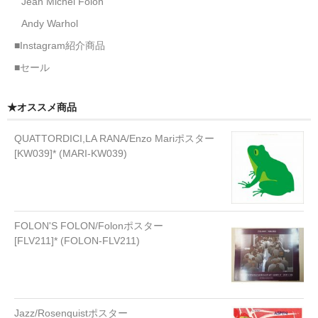
Jean Michel Folon
Andy Warhol
■Instagram紹介商品
■セール
★オススメ商品
QUATTORDICI,LA RANA/Enzo Mariポスター
[KW039]* (MARI-KW039)
FOLON'S FOLON/Folonポスター
[FLV211]* (FOLON-FLV211)
Jazz/Rosenquistポスター