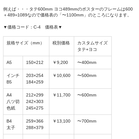
額縁の仕様
例えば・・・タテ600mm ヨコ489mmのポスターのフレームは600
＋489=1089なので価格表の「〜1100mm」のところになります。
支払方法・送料・納期
▼価格コード：C-4 価格表▼
よくあるご質問
FAX専用ご注文用紙
規格サイズ（mm）
税別価格
カスタムサイズ
タテ+ヨコ
お問い合わせフォーム
A5
150×212
￥9,200
〜400mm
メンバー
インチ
203×254
￥10,600
〜500mm
カート
B5
184×259
ショップ
A4
212×299
￥11,700
〜600mm
八ツ切
242×303
For overseas customers
色紙
245×275
会社案内
B4
259×366
￥13,100
〜700mm
太子
288×379
サイトマップ