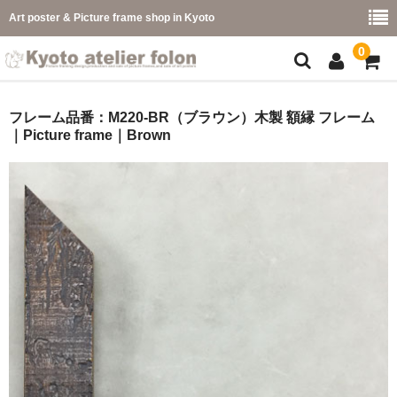
Art poster & Picture frame shop in Kyoto
0
額縁フレーム
フレーム品番：M220-BR（ブラウン）木製 額縁 フレーム
｜Picture frame｜Brown
フレーム一覧
カラー別
イメージ別
フレーム幅別
価格コード別
こどもさくひんフレーム
幅広マット付額縁フレーム-展覧会などに-