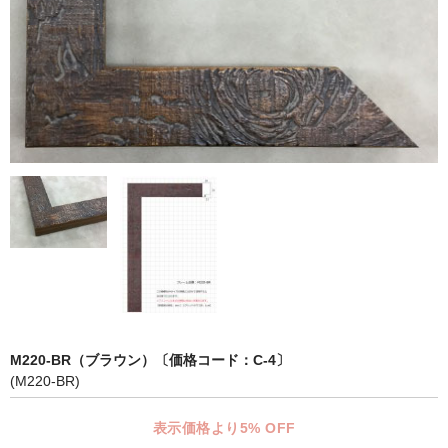
マット付額縁フレーム-おしゃれな空間に-
オプション品
仕様変更
マット・インナー
吊りフック
吊り金具＆ヒモセット
簡単スタンド
額装テープ
額縁用黄袋
M220-BR（ブラウン）〔価格コード：C-4〕
(M220-BR)
LP・CDフレーム
表示価格より5% OFF
高級LPフレーム