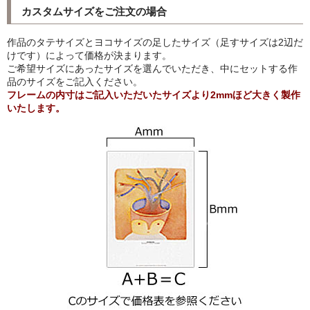
カスタムサイズをご注文の場合
猫・ねこ・ネコ
作品のタテサイズとヨコサイズの足したサイズ（足すサイズは2辺だ
額装品
けです）によって価格が決まります。
ご希望サイズにあったサイズを選んでいただき、中にセットする作
品のサイズをご記入ください。
額装品一覧
フレームの内寸はご記入いただいたサイズより2mmほど大きく製作
いたします。
アンリ・マティス額装
カッズミイダ×手塚治虫額装
スペイン製アートポスター額装
フランス製モノクロフォト額装
Classic Pooh額装
セール
お買物ガイド