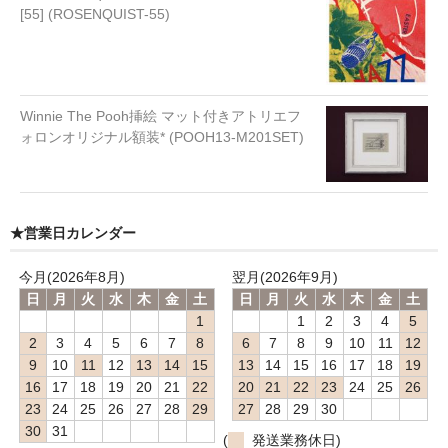
[55] (ROSENQUIST-55)
Winnie The Pooh挿絵 マット付きアトリエフ
ォロンオリジナル額装* (POOH13-M201SET)
★営業日カレンダー
今月(2026年8月)
翌月(2026年9月)
日
月
火
水
木
金
土
日
月
火
水
木
金
土
1
1
2
3
4
5
2
3
4
5
6
7
8
6
7
8
9
10
11
12
9
10
11
12
13
14
15
13
14
15
16
17
18
19
16
17
18
19
20
21
22
20
21
22
23
24
25
26
23
24
25
26
27
28
29
27
28
29
30
30
31
(
発送業務休日)