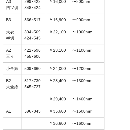
A3
299×422
￥16,000
〜800mm
オーダーメイド額装
四ツ切
348×424
額装のご相談・注文方法
B3
366×517
￥16,900
〜900mm
額装参考作品
大衣
394×509
￥22,100
〜1000mm
半切
424×545
ショップ
A2
422×596
￥23,100
〜1100mm
三々
455×606
小全紙
509×660
￥24,000
〜1200mm
B2
517×730
￥28,400
〜1300mm
大全紙
545×727
￥29,400
〜1400mm
A1
596×843
￥35,600
〜1500mm
￥36,600
〜1600mm