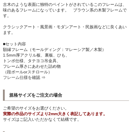
古木のような表面に独特のペイントがされているこのフレームは、
シンプルLPフレームセット
味のあるフレームになっています。 ブラウン系の木製フレームで
す。
CD紙ジャケフレーム
クラシックアート・風景画・モダンアート・民族画などに良くあい
アートポスター
ます。
アートポスター一覧
■セット内容
額縁フレーム（モールディング：マレーシア製／木製）
1.5mm厚アクリル板、裏板、ひも、
Instagram紹介商品
トンボ仕様、タテヨコ吊金具、
フレーム厚さにあわせた詰め物
エンゾ・マーリ【Enzo Mari】
（段ボールorスチロール）
フレーム仕様を確認 ⇒
ダネーゼ【DANESE MILANO】
フォトアートポスター
規格サイズをご注文の場合
アンディ・ウォーホル
ご希望のサイズをお選びください。
実際の作品のサイズより2mm大きく表記してあります。
Folon
サイズはご記入いただかなくて結構です。
olivetti