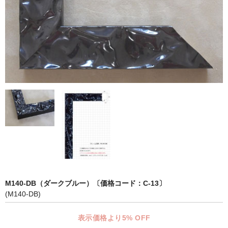
マット付額縁フレーム-おしゃれな空間に-
オプション品
仕様変更
マット・インナー
吊りフック
吊り金具＆ヒモセット
簡単スタンド
額装テープ
額縁用黄袋
M140-DB（ダークブルー）〔価格コード：C-13〕
(M140-DB)
LP・CDフレーム
表示価格より5% OFF
高級LPフレーム