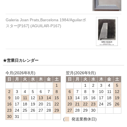
Galeria Joan Prats,Barcelona 1984/Aguilarポ
スター[P167] (AGUILAR-P167)
★営業日カレンダー
今月(2026年8月)
翌月(2026年9月)
日
月
火
水
木
金
土
日
月
火
水
木
金
土
1
1
2
3
4
5
2
3
4
5
6
7
8
6
7
8
9
10
11
12
9
10
11
12
13
14
15
13
14
15
16
17
18
19
16
17
18
19
20
21
22
20
21
22
23
24
25
26
23
24
25
26
27
28
29
27
28
29
30
30
31
(
発送業務休日)