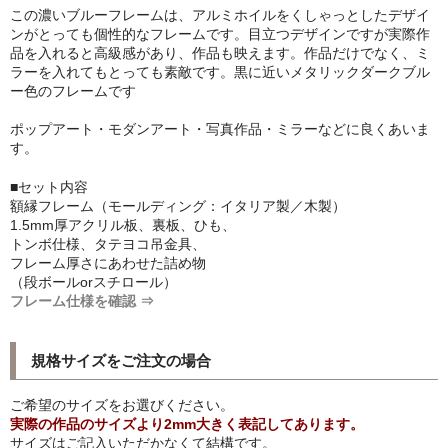
この濃いブルーフレームは、アルミホイルをくしゃっとしたデザイ
シンプルLPフレームセット
ンがとっても個性的なフレームです。目立つデザインですが実際作
品を入れると高級感があり、作品も映えます。作品だけでなく、ミ
CD紙ジャケフレーム
ラーを入れてもとっても素敵です。黒に近いメタリックダークブル
ー色のフレームです
アートポスター
ポップアート・モダンアート・写真作品・ミラーなどに良くあいま
アートポスター一覧
す。
■セット内容
Instagram紹介商品
額縁フレーム（モールディング：イタリア製／木製）
1.5mm厚アクリル板、裏板、ひも、
エンゾ・マーリ【Enzo Mari】
トンボ仕様、タテヨコ吊金具、
フレーム厚さにあわせた詰め物
ダネーゼ【DANESE MILANO】
（段ボールorスチロール）
フレーム仕様を確認 ⇒
フォトアートポスター
アンディ・ウォーホル
規格サイズをご注文の場合
Folon
ご希望のサイズをお選びください。
実際の作品のサイズより2mm大きく表記してあります。
olivetti
サイズはご記入いただかなくて結構です。