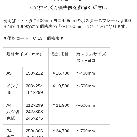
額縁の仕様
支払方法・送料・納期
例えば・・・タテ600mm ヨコ489mmのポスターのフレームは600
＋489=1089なので価格表の「〜1100mm」のところになります。
よくあるご質問
▼価格コード：C-13 価格表▼
FAX専用ご注文用紙
規格サイズ（mm）
税別価格
カスタムサイズ
お問い合わせフォーム
タテ+ヨコ
メンバー
A5
150×212
￥16,700
〜400mm
カート
インチ
203×254
￥19,500
〜500mm
B5
184×259
ショップ
A4
212×299
￥21,900
〜600mm
For overseas customers
八ツ切
242×303
色紙
245×275
会社案内
B4
259×366
￥24,700
〜700mm
サイトマップ