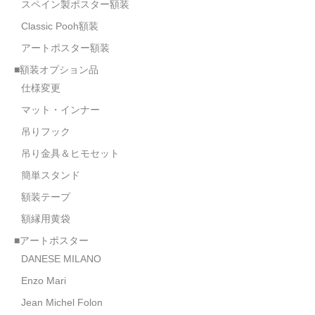
スペイン製ポスター額装
Classic Pooh額装
アートポスター額装
■額装オプション品
仕様変更
マット・インナー
吊りフック
吊り金具＆ヒモセット
簡単スタンド
額装テープ
額縁用黄袋
■アートポスター
DANESE MILANO
Enzo Mari
Jean Michel Folon