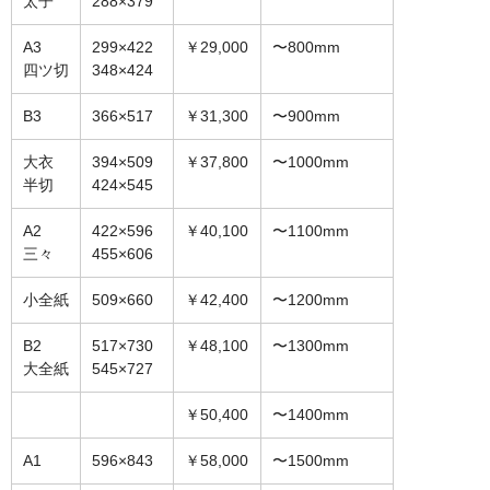
太子
288×379
オーダーメイド額装
A3
299×422
￥29,000
〜800mm
四ツ切
348×424
額装のご相談・注文方法
B3
366×517
￥31,300
〜900mm
額装参考作品
大衣
394×509
￥37,800
〜1000mm
ショップ
半切
424×545
A2
422×596
￥40,100
〜1100mm
三々
455×606
小全紙
509×660
￥42,400
〜1200mm
B2
517×730
￥48,100
〜1300mm
大全紙
545×727
￥50,400
〜1400mm
A1
596×843
￥58,000
〜1500mm