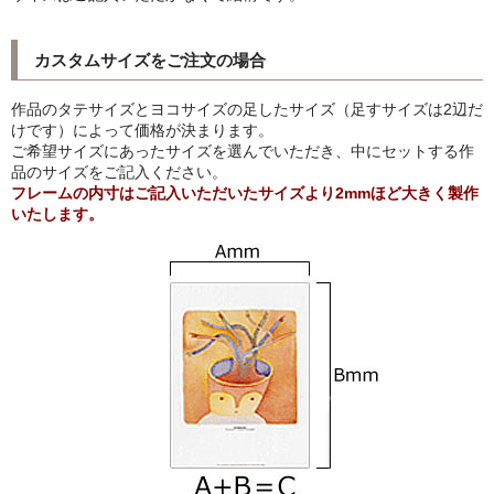
猫・ねこ・ネコ
カスタムサイズをご注文の場合
額装品
作品のタテサイズとヨコサイズの足したサイズ（足すサイズは2辺だ
けです）によって価格が決まります。
額装品一覧
ご希望サイズにあったサイズを選んでいただき、中にセットする作
品のサイズをご記入ください。
アンリ・マティス額装
フレームの内寸はご記入いただいたサイズより2mmほど大きく製作
いたします。
カッズミイダ×手塚治虫額装
スペイン製アートポスター額装
フランス製モノクロフォト額装
Classic Pooh額装
セール
お買物ガイド