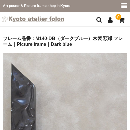
Art poster & Picture frame shop in Kyoto
0
額縁フレーム
フレーム品番：M140-DB（ダークブルー）木製 額縁 フレ
ーム｜Picture frame｜Dark blue
フレーム一覧
カラー別
イメージ別
フレーム幅別
価格コード別
こどもさくひんフレーム
幅広マット付額縁フレーム-展覧会などに-