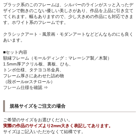
ブラック系のこのフレームは、シルバーのラインがスッと入ったデ
シンプルLPフレームセット
ザインで飽きのこない優しい美しさがあり、作品を上品に引き立て
てくれます。幅もありますので、少し大きめの作品にも対応できま
CD紙ジャケフレーム
す。ホワイト系のフレームです。
アートポスター
クラシックアート・風景画・モダンアートなどどんなものにも良く
あいます。
アートポスター一覧
■セット内容
額縁フレーム（モールディング：マレーシア製／木製）
Instagram紹介商品
1.5mm厚アクリル板、裏板、ひも、
トンボ仕様、タテヨコ吊金具、
エンゾ・マーリ【Enzo Mari】
フレーム厚さにあわせた詰め物
（段ボールorスチロール）
ダネーゼ【DANESE MILANO】
フレーム仕様を確認 ⇒
フォトアートポスター
規格サイズをご注文の場合
アンディ・ウォーホル
ご希望のサイズをお選びください。
Folon
実際の作品のサイズより2mm大きく表記してあります。
サイズはご記入いただかなくて結構です。
olivetti