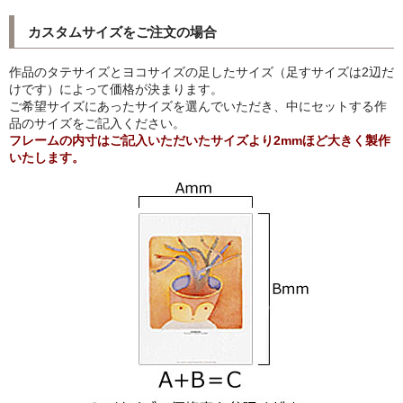
カスタムサイズをご注文の場合
猫・ねこ・ネコ
額装品
作品のタテサイズとヨコサイズの足したサイズ（足すサイズは2辺だ
けです）によって価格が決まります。
ご希望サイズにあったサイズを選んでいただき、中にセットする作
額装品一覧
品のサイズをご記入ください。
フレームの内寸はご記入いただいたサイズより2mmほど大きく製作
アンリ・マティス額装
いたします。
カッズミイダ×手塚治虫額装
スペイン製アートポスター額装
フランス製モノクロフォト額装
Classic Pooh額装
セール
お買物ガイド