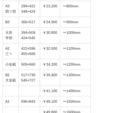
オーダーメイド額装
A3
299×422
￥23,200
〜800mm
四ツ切
348×424
額装のご相談・注文方法
B3
366×517
￥24,900
〜900mm
額装参考作品
大衣
394×509
￥30,800
〜1000mm
ショップ
半切
424×545
A2
422×596
￥32,500
〜1100mm
三々
455×606
小全紙
509×660
￥34,200
〜1200mm
B2
517×730
￥39,400
〜1300mm
大全紙
545×727
￥41,100
〜1400mm
A1
596×843
￥48,100
〜1500mm
￥49,800
〜1600mm