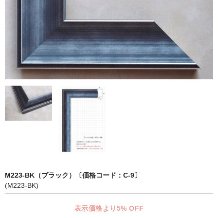
マット付額縁フレーム-おしゃれな空間に-
オプション品
仕様変更
マット・インナー
吊りフック
吊り金具＆ヒモセット
簡単スタンド
額装テープ
額縁用黄袋
M223-BK（ブラック）〔価格コード：C-9〕
(M223-BK)
LP・CDフレーム
表示価格より5% OFF
高級LPフレーム