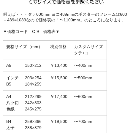
額縁の仕様
例えば・・・タテ600mm ヨコ489mmのポスターのフレームは600
支払方法・送料・納期
＋489=1089なので価格表の「〜1100mm」のところになります。
よくあるご質問
▼価格コード：C-9 価格表▼
FAX専用ご注文用紙
規格サイズ（mm）
税別価格
カスタムサイズ
お問い合わせフォーム
タテ+ヨコ
メンバー
A5
150×212
￥13,400
〜400mm
カート
インチ
203×254
￥15,500
〜500mm
B5
184×259
ショップ
A4
212×299
￥17,400
〜600mm
For overseas customers
八ツ切
242×303
色紙
245×275
会社案内
B4
259×366
￥19,500
〜700mm
サイトマップ
太子
288×379