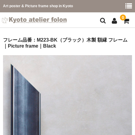
Art poster & Picture frame shop in Kyoto
0
額縁フレーム
フレーム品番：M223-BK（ブラック）木製 額縁 フレーム
｜Picture frame｜Black
フレーム一覧
カラー別
イメージ別
フレーム幅別
価格コード別
こどもさくひんフレーム
幅広マット付額縁フレーム-展覧会などに-