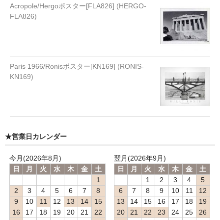
Acropole/Hergoポスター[FLA826] (HERGO-
FLA826)
Paris 1966/Ronisポスター[KN169] (RONIS-
KN169)
★営業日カレンダー
今月(2026年8月)
翌月(2026年9月)
日
月
火
水
木
金
土
日
月
火
水
木
金
土
1
1
2
3
4
5
2
3
4
5
6
7
8
6
7
8
9
10
11
12
9
10
11
12
13
14
15
13
14
15
16
17
18
19
16
17
18
19
20
21
22
20
21
22
23
24
25
26