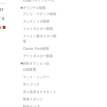
CD紙ジャケフレーム
■オリジナル額装
2
アンリ・マティス額装
する
カッズミイダ額装
く製
フォトポスター額装
スペイン製ポスター額
装
Classic Pooh額装
アートポスター額装
■額装オプション品
仕様変更
マット・インナー
吊りフック
吊り金具＆ヒモセット
簡単スタンド
額装テープ