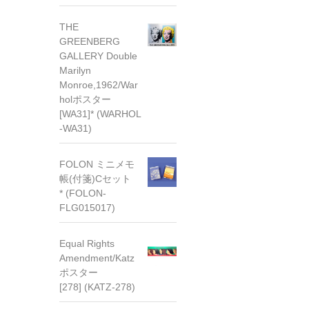
THE
GREENBERG
GALLERY Double
Marilyn
Monroe,1962/War
holポスター
[WA31]* (WARHOL
-WA31)
FOLON ミニメモ
帳(付箋)Cセット
* (FOLON-
FLG015017)
Equal Rights
Amendment/Katz
ポスター
[278] (KATZ-278)