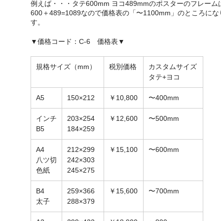
例えば・・・タテ600mm ヨコ489mmのポスターのフレーム
600＋489=1089なので価格表の「〜1100mm」のところに
す。
▼価格コード：C-6 価格表▼
規格サイズ（mm）
税別価格
カスタムサイズ
タテ+ヨコ
A5
150×212
￥10,800
〜400mm
インチ
203×254
￥12,600
〜500mm
B5
184×259
A4
212×299
￥15,100
〜600mm
八ツ切
242×303
色紙
245×275
B4
259×366
￥15,600
〜700mm
太子
288×379