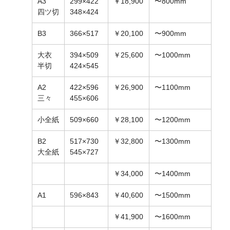
A3
299×422
￥18,900
〜800mm
四ツ切
348×424
B3
366×517
￥20,100
〜900mm
大衣
394×509
￥25,600
〜1000mm
半切
424×545
A2
422×596
￥26,900
〜1100mm
三々
455×606
小全紙
509×660
￥28,100
〜1200mm
B2
517×730
￥32,800
〜1300mm
大全紙
545×727
￥34,000
〜1400mm
A1
596×843
￥40,600
〜1500mm
￥41,900
〜1600mm