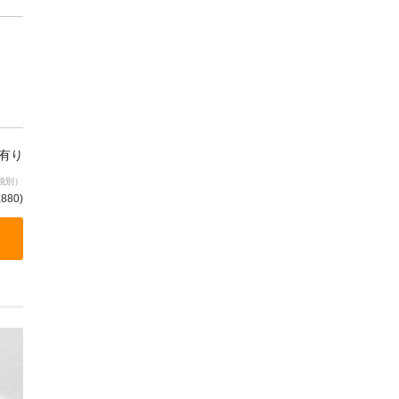
有り
税別）
,880
)