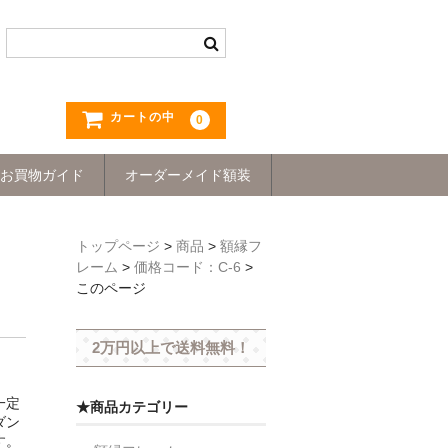
カートの中
0
お買物ガイド
オーダーメイド額装
トップページ
>
商品
>
額縁フ
レーム
>
価格コード：C-6
>
このページ
2万円以上で送料無料！
一定
★商品カテゴリー
ダン
す。