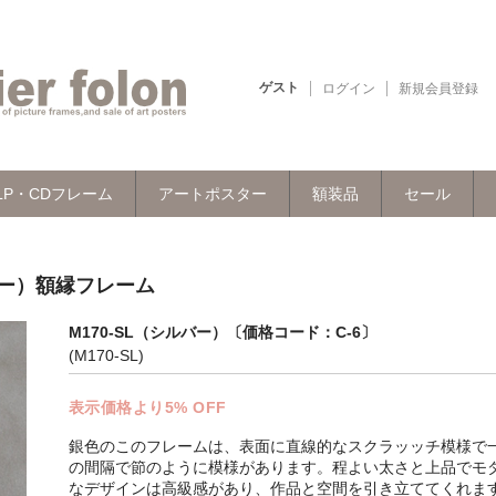
ゲスト
ログイン
新規会員登録
LP・CDフレーム
アートポスター
額装品
セール
バー）額縁フレーム
M170-SL（シルバー）〔価格コード：C-6〕
(M170-SL)
表示価格より5% OFF
銀色のこのフレームは、表面に直線的なスクラッッチ模様で
の間隔で節のように模様があります。程よい太さと上品でモ
なデザインは高級感があり、作品と空間を引き立ててくれま