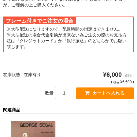
が、ご理解の上ご購入ください。
猫・ねこ・ネコ
フレーム付きでご注文の場合
額装品
※大型配送になりますので、配達時間の指定はできません。
※大型配送の場合代金引換が出来ない為ご注文の際のお支払方
額装品一覧
法は『クレジットカード』か『銀行振込』のどちらかでお願い
致します。
アンリ・マティス額装
カッズミイダ×手塚治虫額装
¥6,000
在庫状態 : 在庫有り
スペイン製アートポスター額装
（税別）
(
¥6,600 )
税込
フランス製モノクロフォト額装
数量
Classic Pooh額装
関連商品
セール
お買物ガイド