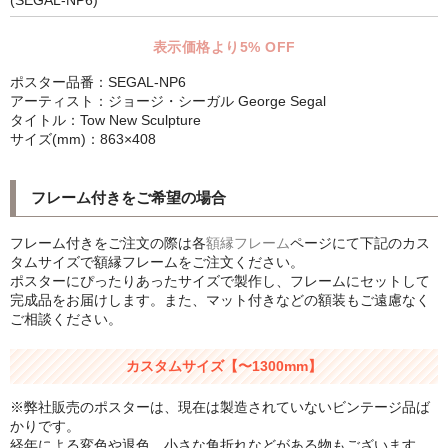
(SEGAL-NP6)
シンプルLPフレームセット
表示価格より5% OFF
CD紙ジャケフレーム
ポスター品番：SEGAL-NP6
アーティスト：ジョージ・シーガル George Segal
アートポスター
タイトル：Tow New Sculpture
サイズ(mm)：863×408
アートポスター一覧
Instagram紹介商品
フレーム付きをご希望の場合
エンゾ・マーリ【Enzo Mari】
フレーム付きをご注文の際は各
額縁フレーム
ページにて下記のカス
タムサイズで額縁フレームをご注文ください。
ダネーゼ【DANESE MILANO】
ポスターにぴったりあったサイズで製作し、フレームにセットして
完成品をお届けします。また、マット付きなどの額装もご遠慮なく
フォトアートポスター
ご相談ください。
アンディ・ウォーホル
カスタムサイズ【〜1300mm】
Folon
※弊社販売のポスターは、現在は製造されていないビンテージ品ば
かりです。
olivetti
経年による変色や退色。小さな角折れなどがある物もございます