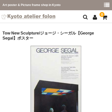
Art poster & Picture frame shop in Kyoto
0
額縁フレーム
Tow New Sculpture/ジョージ・シーガル【George
Segal】ポスター
フレーム一覧
カラー別
イメージ別
フレーム幅別
価格コード別
こどもさくひんフレーム
幅広マット付額縁フレーム-展覧会などに-