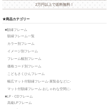
2万円以上で送料無料！
オーダーメイド額装
額装のご相談・注文方法
★商品カテゴリー
額装参考作品
■額縁フレーム
ショップ
額縁フレーム一覧
カラー別フレーム
イメージ別フレーム
フレーム幅別フレーム
価格コード別フレーム
こどもさくひんフレーム
幅広マット付額縁フレーム-展覧会などに-
マット付額縁フレーム-おしゃれな空間に-
■LP・CDフレーム
高級LPフレーム