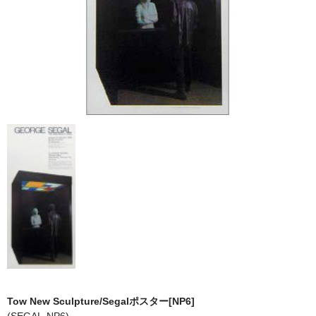
マット付額縁フレーム-おしゃれな空間に-
オプション品
仕様変更
マット・インナー
吊りフック
吊り金具＆ヒモセット
簡単スタンド
額装テープ
額縁用黄袋
LP・CDフレーム
Tow New Sculpture/Segalポスター[NP6]
高級LPフレーム