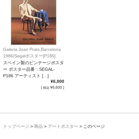
額縁の仕様
支払方法・送料・納期
よくあるご質問
FAX専用ご注文用紙
Galeria Joan Prats,Barcelona
お問い合わせフォーム
1986/Segalポスター[P186]
スペイン製のビンテージポスタ
メンバー
ー ポスター品番：SEGAL-
P186 アーティスト […]
カート
¥6,000
(
¥6,600 )
税込
ショップ
For overseas customers
会社案内
トップページ
>
商品
>
アートポスター
>
このページ
サイトマップ