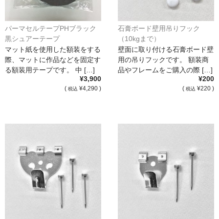
パーマセルテープPHブラック
石膏ボード壁用吊りフック
黒シュアーテープ
（10kgまで）
マット紙を使用した額装をする
壁面に取り付ける石膏ボード壁
際、マットに作品などを固定す
用の吊りフックです。 額装商
る額装用テープです。 中 […]
品やフレームをご購入の際 […]
¥3,900
¥200
(
¥4,290 )
(
¥220 )
税込
税込