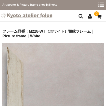
Art poster & Picture frame shop in Kyoto
0
額縁フレーム
フレーム品番：M228-WT（ホワイト）額縁フレーム｜
Picture frame｜White
フレーム一覧
カラー別
イメージ別
フレーム幅別
価格コード別
こどもさくひんフレーム
幅広マット付額縁フレーム-展覧会などに-