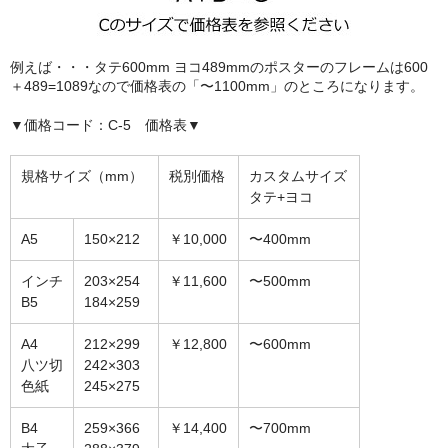
額縁の仕様
支払方法・送料・納期
例えば・・・タテ600mm ヨコ489mmのポスターのフレームは600
＋489=1089なので価格表の「〜1100mm」のところになります。
よくあるご質問
▼価格コード：C-5 価格表▼
FAX専用ご注文用紙
規格サイズ（mm）
税別価格
カスタムサイズ
お問い合わせフォーム
タテ+ヨコ
メンバー
A5
150×212
￥10,000
〜400mm
カート
インチ
203×254
￥11,600
〜500mm
B5
184×259
ショップ
A4
212×299
￥12,800
〜600mm
For overseas customers
八ツ切
242×303
色紙
245×275
会社案内
B4
259×366
￥14,400
〜700mm
サイトマップ