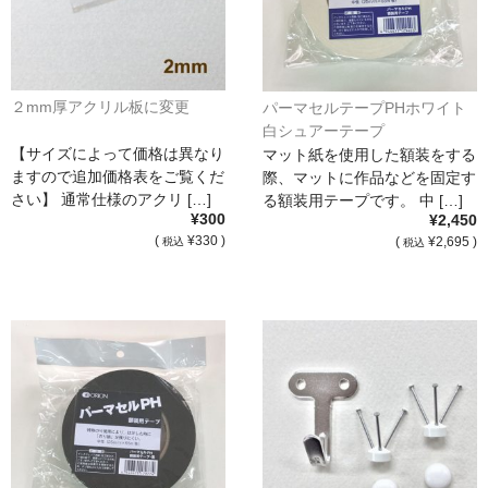
２mm厚アクリル板に変更
パーマセルテープPHホワイト
白シュアーテープ
【サイズによって価格は異なり
マット紙を使用した額装をする
ますので追加価格表をご覧くだ
際、マットに作品などを固定す
さい】 通常仕様のアクリ […]
る額装用テープです。 中 […]
¥300
¥2,450
(
¥330 )
(
¥2,695 )
税込
税込