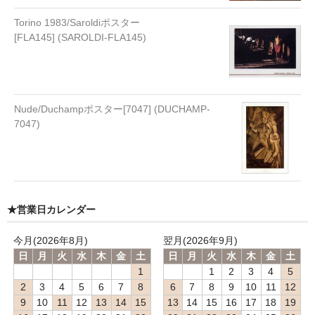
Torino 1983/Saroldiポスター
[FLA145] (SAROLDI-FLA145)
Nude/Duchampポスター[7047] (DUCHAMP-
7047)
★営業日カレンダー
今月(2026年8月)
翌月(2026年9月)
日
月
火
水
木
金
土
日
月
火
水
木
金
土
1
1
2
3
4
5
2
3
4
5
6
7
8
6
7
8
9
10
11
12
9
10
11
12
13
14
15
13
14
15
16
17
18
19