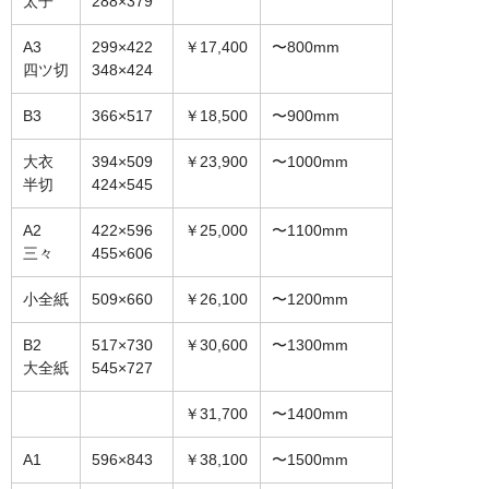
太子
288×379
オーダーメイド額装
A3
299×422
￥17,400
〜800mm
四ツ切
348×424
額装のご相談・注文方法
B3
366×517
￥18,500
〜900mm
額装参考作品
大衣
394×509
￥23,900
〜1000mm
ショップ
半切
424×545
A2
422×596
￥25,000
〜1100mm
三々
455×606
小全紙
509×660
￥26,100
〜1200mm
B2
517×730
￥30,600
〜1300mm
大全紙
545×727
￥31,700
〜1400mm
A1
596×843
￥38,100
〜1500mm