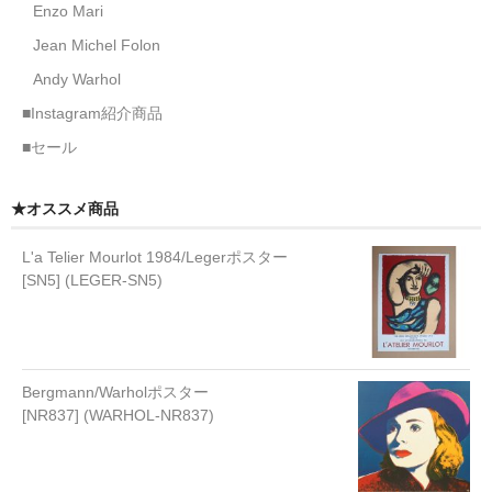
Enzo Mari
Jean Michel Folon
Andy Warhol
■Instagram紹介商品
■セール
★オススメ商品
L'a Telier Mourlot 1984/Legerポスター
[SN5] (LEGER-SN5)
Bergmann/Warholポスター
[NR837] (WARHOL-NR837)