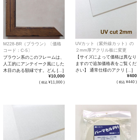
UVカット（紫外線カット）の
M228-BR（ブラウン）〔価格
２mm厚アクリル板に変更
コード：C-5〕
【サイズによって価格は異なり
ブラウン系のこのフレームは、
ますので追加価格表をご覧くだ
人工的にアンテイーク風にした
さい】 通常仕様のアクリ […]
木目のある額縁です。どん […]
¥400
¥10,000
(
¥440 )
(
¥11,000 )
税込
税込