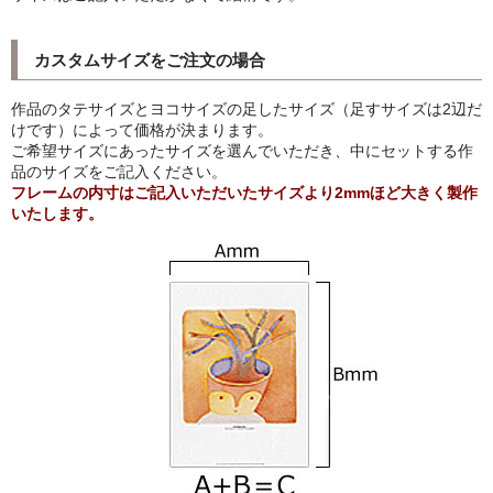
猫・ねこ・ネコ
カスタムサイズをご注文の場合
額装品
作品のタテサイズとヨコサイズの足したサイズ（足すサイズは2辺だ
けです）によって価格が決まります。
額装品一覧
ご希望サイズにあったサイズを選んでいただき、中にセットする作
品のサイズをご記入ください。
アンリ・マティス額装
フレームの内寸はご記入いただいたサイズより2mmほど大きく製作
いたします。
カッズミイダ×手塚治虫額装
スペイン製アートポスター額装
フランス製モノクロフォト額装
Classic Pooh額装
セール
お買物ガイド