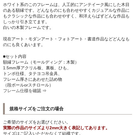
ホワイト系のこのフレームは、人工的にアンテイーク風にした木目
シンプルLPフレームセット
のある額縁です。どんなものにも合わせやすくカジュアルな作品に
もクラシックな作品にも合わせやすく、和洋えらばずどんな作品も
CD紙ジャケフレーム
しっかり引き立てます。
白いの木製フレームです。
アートポスター
現在アート・モダンアート・フォトアート・書道作品などどんなも
アートポスター一覧
のにも良くあいます。
■セット内容
Instagram紹介商品
額縁フレーム（モールディング：木製）
1.5mm厚アクリル板、裏板、ひも、
エンゾ・マーリ【Enzo Mari】
トンボ仕様、タテヨコ吊金具、
フレーム厚さにあわせた詰め物
ダネーゼ【DANESE MILANO】
（段ボールorスチロール）
フレーム仕様を確認 ⇒
フォトアートポスター
アンディ・ウォーホル
規格サイズをご注文の場合
Folon
ご希望のサイズをお選びください。
実際の作品のサイズより2mm大きく表記してあります。
olivetti
サイズはご記入いただかなくて結構です。