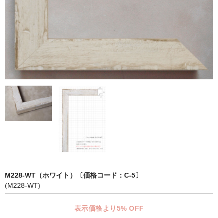
マット付額縁フレーム-おしゃれな空間に-
オプション品
仕様変更
マット・インナー
吊りフック
吊り金具＆ヒモセット
簡単スタンド
額装テープ
額縁用黄袋
M228-WT（ホワイト）〔価格コード：C-5〕
(M228-WT)
LP・CDフレーム
表示価格より5% OFF
高級LPフレーム