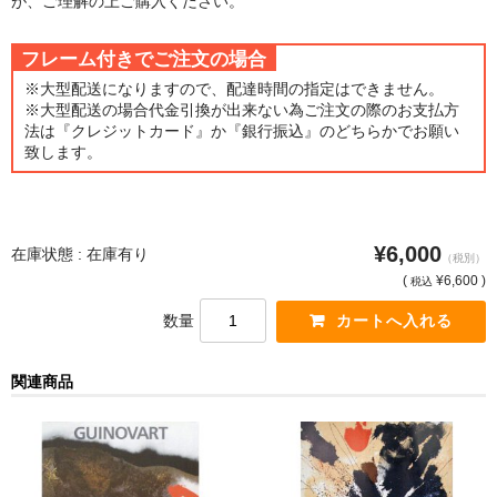
が、ご理解の上ご購入ください。
猫・ねこ・ネコ
フレーム付きでご注文の場合
額装品
※大型配送になりますので、配達時間の指定はできません。
※大型配送の場合代金引換が出来ない為ご注文の際のお支払方
法は『クレジットカード』か『銀行振込』のどちらかでお願い
額装品一覧
致します。
アンリ・マティス額装
カッズミイダ×手塚治虫額装
¥6,000
在庫状態 : 在庫有り
（税別）
スペイン製アートポスター額装
(
¥6,600 )
税込
フランス製モノクロフォト額装
数量
Classic Pooh額装
関連商品
セール
お買物ガイド