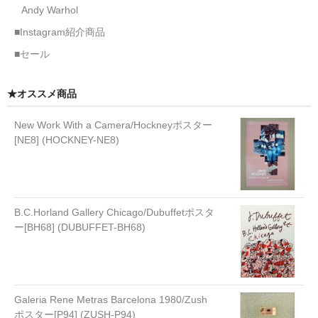
Andy Warhol
■Instagram紹介商品
■セール
★オススメ商品
New Work With a Camera/Hockneyポスター
[NE8] (HOCKNEY-NE8)
B.C.Horland Gallery Chicago/Dubuffetポスタ
ー[BH68] (DUBUFFET-BH68)
Galeria Rene Metras Barcelona 1980/Zush
ポスター[P94] (ZUSH-P94)