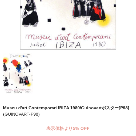
マット付額縁フレーム-おしゃれな空間に-
オプション品
仕様変更
マット・インナー
吊りフック
吊り金具＆ヒモセット
簡単スタンド
額装テープ
額縁用黄袋
Museu d'art Contemporari IBIZA 1980/Guinovartポスター[P98]
(GUINOVART-P98)
LP・CDフレーム
表示価格より5% OFF
高級LPフレーム