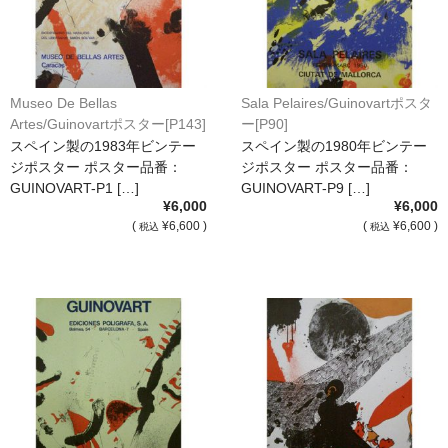
オーダーメイド額装
額装のご相談・注文方法
Museo De Bellas
Sala Pelaires/Guinovartポスタ
額装参考作品
Artes/Guinovartポスター[P143]
ー[P90]
スペイン製の1983年ビンテー
スペイン製の1980年ビンテー
ショップ
ジポスター ポスター品番：
ジポスター ポスター品番：
GUINOVART-P1 […]
GUINOVART-P9 […]
¥6,000
¥6,000
(
¥6,600 )
(
¥6,600 )
税込
税込