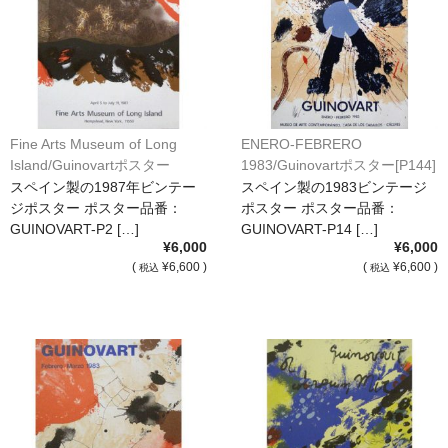
額縁の仕様
支払方法・送料・納期
よくあるご質問
FAX専用ご注文用紙
Fine Arts Museum of Long
ENERO-FEBRERO
Island/Guinovartポスター
1983/Guinovartポスター[P144]
お問い合わせフォーム
[P200]
スペイン製の1987年ビンテー
スペイン製の1983ビンテージ
ジポスター ポスター品番：
ポスター ポスター品番：
メンバー
GUINOVART-P2 […]
GUINOVART-P14 […]
¥6,000
¥6,000
カート
(
¥6,600 )
(
¥6,600 )
税込
税込
ショップ
For overseas customers
会社案内
サイトマップ