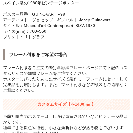
スペイン製の1980年ビンテージポスター
シンプルLPフレームセット
ポスター品番：GUINOVART-P98
CD紙ジャケフレーム
アーティスト：ジョセップ・ギノバルト Josep Guinovart
タイトル：Museu d’art Contemporari IBIZA 1980
サイズ(mm)：760×560
アートポスター
プリント：リトグラフ
アートポスター一覧
フレーム付きをご希望の場合
Instagram紹介商品
フレーム付きをご注文の際は各
額縁フレーム
ページにて下記のカス
エンゾ・マーリ【Enzo Mari】
タムサイズで額縁フレームをご注文ください。
ポスターにぴったりあったサイズで製作し、フレームにセットして
ダネーゼ【DANESE MILANO】
完成品をお届けします。また、マット付きなどの額装もご遠慮なく
ご相談ください。
フォトアートポスター
カスタムサイズ【〜1400mm】
アンディ・ウォーホル
※弊社販売のポスターは、現在は製造されていないビンテージ品ば
Folon
かりです。
経年による変色や退色。小さな角折れなどがある物もございます
olivetti