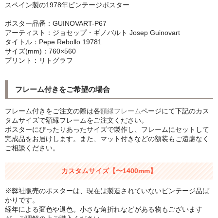
スペイン製の1978年ビンテージポスター
シンプルLPフレームセット
ポスター品番：GUINOVART-P67
CD紙ジャケフレーム
アーティスト：ジョセップ・ギノバルト Josep Guinovart
タイトル：Pepe Rebollo 19781
サイズ(mm)：760×560
アートポスター
プリント：リトグラフ
アートポスター一覧
フレーム付きをご希望の場合
Instagram紹介商品
フレーム付きをご注文の際は各
額縁フレーム
ページにて下記のカス
エンゾ・マーリ【Enzo Mari】
タムサイズで額縁フレームをご注文ください。
ポスターにぴったりあったサイズで製作し、フレームにセットして
ダネーゼ【DANESE MILANO】
完成品をお届けします。また、マット付きなどの額装もご遠慮なく
ご相談ください。
フォトアートポスター
カスタムサイズ【〜1400mm】
アンディ・ウォーホル
※弊社販売のポスターは、現在は製造されていないビンテージ品ば
Folon
かりです。
経年による変色や退色。小さな角折れなどがある物もございます
olivetti