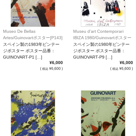
オーダーメイド額装
額装のご相談・注文方法
Museo De Bellas
Museu d'art Contemporari
額装参考作品
Artes/Guinovartポスター[P143]
IBIZA 1980/Guinovartポスター
[P98]
スペイン製の1983年ビンテー
スペイン製の1980年ビンテー
ショップ
ジポスター ポスター品番：
ジポスター ポスター品番：
GUINOVART-P1 […]
GUINOVART-P9 […]
¥6,000
¥6,000
(
¥6,600 )
(
¥6,600 )
税込
税込