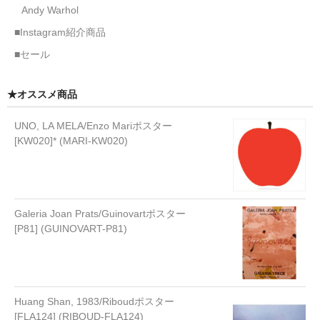
Andy Warhol
■Instagram紹介商品
■セール
★オススメ商品
UNO, LA MELA/Enzo Mariポスター
[KW020]* (MARI-KW020)
Galeria Joan Prats/Guinovartポスター
[P81] (GUINOVART-P81)
Huang Shan, 1983/Riboudポスター
[FLA124] (RIBOUD-FLA124)