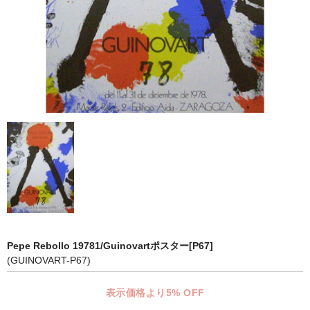
マット付額縁フレーム-おしゃれな空間に-
オプション品
仕様変更
マット・インナー
吊りフック
吊り金具＆ヒモセット
簡単スタンド
額装テープ
額縁用黄袋
Pepe Rebollo 19781/Guinovartポスター[P67]
(GUINOVART-P67)
LP・CDフレーム
表示価格より5% OFF
高級LPフレーム