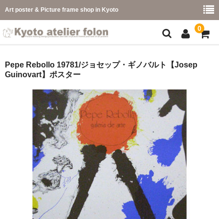
Art poster & Picture frame shop in Kyoto
0
額縁フレーム
Pepe Rebollo 19781/ジョセップ・ギノバルト【Josep
Guinovart】ポスター
フレーム一覧
カラー別
イメージ別
フレーム幅別
価格コード別
こどもさくひんフレーム
幅広マット付額縁フレーム-展覧会などに-