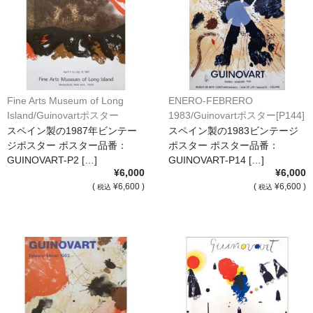
額縁の仕様
支払方法・送料・納期
よくあるご質問
FAX専用ご注文用紙
Fine Arts Museum of Long
ENERO-FEBRERO
Island/Guinovartポスター
1983/Guinovartポスター[P144]
お問い合わせフォーム
[P200]
スペイン製の1987年ビンテー
スペイン製の1983ビンテージ
ジポスター ポスター品番：
ポスター ポスター品番：
メンバー
GUINOVART-P2 […]
GUINOVART-P14 […]
¥6,000
¥6,000
カート
(
¥6,600 )
(
¥6,600 )
税込
税込
ショップ
For overseas customers
会社案内
サイトマップ