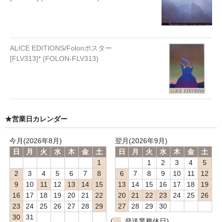
ALICE EDITIONS/Folonポスター
[FLV313]* (FOLON-FLV313)
★営業日カレンダー
今月(2026年8月)
翌月(2026年9月)
日
月
火
水
木
金
土
日
月
火
水
木
金
土
1
1
2
3
4
5
2
3
4
5
6
7
8
6
7
8
9
10
11
12
9
10
11
12
13
14
15
13
14
15
16
17
18
19
16
17
18
19
20
21
22
20
21
22
23
24
25
26
23
24
25
26
27
28
29
27
28
29
30
30
31
(
発送業務休日)