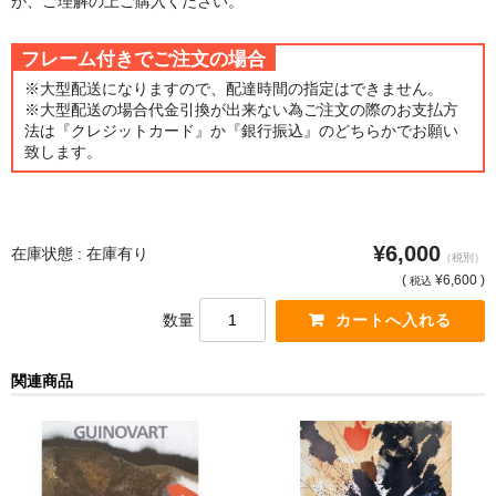
が、ご理解の上ご購入ください。
猫・ねこ・ネコ
フレーム付きでご注文の場合
額装品
※大型配送になりますので、配達時間の指定はできません。
※大型配送の場合代金引換が出来ない為ご注文の際のお支払方
法は『クレジットカード』か『銀行振込』のどちらかでお願い
額装品一覧
致します。
アンリ・マティス額装
カッズミイダ×手塚治虫額装
¥6,000
在庫状態 : 在庫有り
（税別）
スペイン製アートポスター額装
(
¥6,600 )
税込
フランス製モノクロフォト額装
数量
Classic Pooh額装
関連商品
セール
お買物ガイド