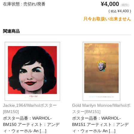
¥4,000
在庫状態 : 売切れ/廃番
（税別）
猫・ねこ・ネコ
(
¥4,400 )
税込
只今お取扱い出来ません
額装品
関連商品
額装品一覧
アンリ・マティス額装
カッズミイダ×手塚治虫額装
スペイン製アートポスター額装
フランス製モノクロフォト額装
Classic Pooh額装
Jackie,1964/Warholポスター
Gold Marilyn Monroe/Warholポ
セール
[BM150]
スター[BM151]
ポスター品番：WARHOL-
ポスター品番：WARHOL-
お買物ガイド
BM150 アーティスト：アンデ
BM151 アーティスト：アンデ
ィ・ウォーホル An […]
ィ・ウォーホル An […]