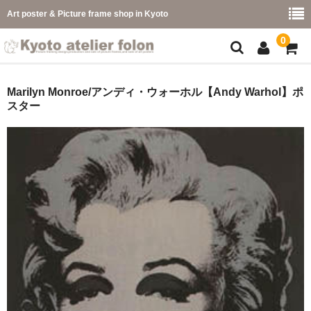
Art poster & Picture frame shop in Kyoto
0
額縁フレーム
Marilyn Monroe/アンディ・ウォーホル【Andy Warhol】ポ
スター
フレーム一覧
カラー別
イメージ別
フレーム幅別
価格コード別
こどもさくひんフレーム
幅広マット付額縁フレーム-展覧会などに-