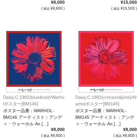
¥8,000
¥15,000
額縁の仕様
(
¥8,800 )
(
¥16,500 )
税込
税込
支払方法・送料・納期
よくあるご質問
FAX専用ご注文用紙
お問い合わせフォーム
メンバー
カート
ショップ
Daisy.C.1982(blue&red)/Warho
Daisy.C.1982(crimson&pink)/W
lポスター[BM146]
arholポスター[BM145]
For overseas customers
ポスター品番：WARHOL-
ポスター品番：WARHOL-
BM146 アーティスト：アンデ
BM145 アーティスト：アンデ
会社案内
ィ・ウォーホル An […]
ィ・ウォーホル An […]
¥8,000
¥8,000
サイトマップ
(
¥8,800 )
(
¥8,800 )
税込
税込