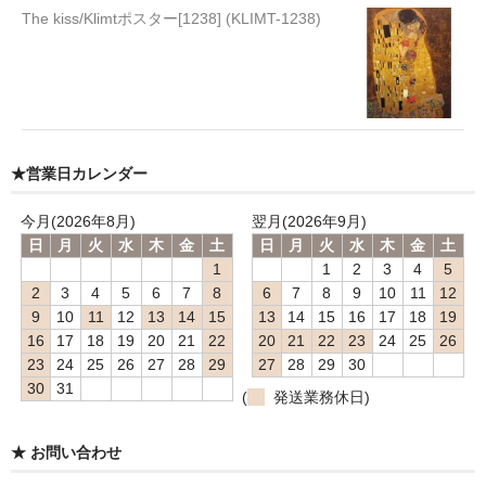
The kiss/Klimtポスター[1238] (KLIMT-1238)
★営業日カレンダー
今月(2026年8月)
翌月(2026年9月)
日
月
火
水
木
金
土
日
月
火
水
木
金
土
1
1
2
3
4
5
2
3
4
5
6
7
8
6
7
8
9
10
11
12
9
10
11
12
13
14
15
13
14
15
16
17
18
19
16
17
18
19
20
21
22
20
21
22
23
24
25
26
23
24
25
26
27
28
29
27
28
29
30
30
31
(
発送業務休日)
★ お問い合わせ