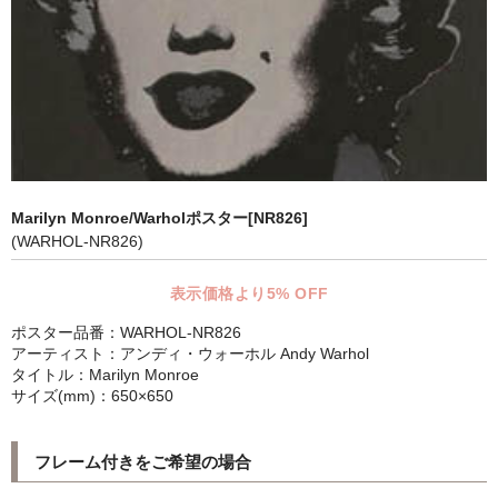
マット付額縁フレーム-おしゃれな空間に-
オプション品
仕様変更
マット・インナー
吊りフック
Marilyn Monroe/Warholポスター[NR826]
(WARHOL-NR826)
吊り金具＆ヒモセット
簡単スタンド
表示価格より5% OFF
ポスター品番：WARHOL-NR826
額装テープ
アーティスト：アンディ・ウォーホル Andy Warhol
タイトル：Marilyn Monroe
額縁用黄袋
サイズ(mm)：650×650
LP・CDフレーム
フレーム付きをご希望の場合
高級LPフレーム