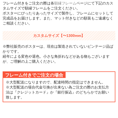
フレーム付きをご注文の際は各
額縁フレーム
ページにて下記のカス
シンプルLPフレームセット
タムサイズで額縁フレームをご注文ください。
ポスターにぴったりあったサイズで製作し、フレームにセットして
CD紙ジャケフレーム
完成品をお届けします。また、マット付きなどの額装もご遠慮なく
ご相談ください。
アートポスター
カスタムサイズ【〜1300mm】
アートポスター一覧
※弊社販売のポスターは、現在は製造されていないビンテージ品ば
Instagram紹介商品
かりです。
経年による変色や退色。小さな角折れなどがある物もございます
エンゾ・マーリ【Enzo Mari】
が、ご理解の上ご購入ください。
ダネーゼ【DANESE MILANO】
フレーム付きでご注文の場合
※大型配送になりますので、配達時間の指定はできません。
フォトアートポスター
※大型配送の場合代金引換が出来ない為ご注文の際のお支払方
法は『クレジットカード』か『銀行振込』のどちらかでお願い
アンディ・ウォーホル
致します。
Folon
olivetti