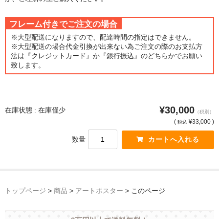
猫・ねこ・ネコ
フレーム付きでご注文の場合
※大型配送になりますので、配達時間の指定はできません。
額装品
※大型配送の場合代金引換が出来ない為ご注文の際のお支払方
法は『クレジットカード』か『銀行振込』のどちらかでお願い
額装品一覧
致します。
アンリ・マティス額装
カッズミイダ×手塚治虫額装
¥30,000
在庫状態 : 在庫僅少
（税別）
スペイン製アートポスター額装
(
¥33,000 )
税込
数量
フランス製モノクロフォト額装
Classic Pooh額装
セール
トップページ
>
商品
>
アートポスター
>
このページ
お買物ガイド