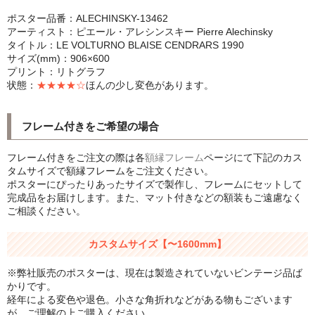
シンプルLPフレームセット
ポスター品番：ALECHINSKY-13462
アーティスト：ピエール・アレシンスキー Pierre Alechinsky
タイトル：LE VOLTURNO BLAISE CENDRARS 1990
CD紙ジャケフレーム
サイズ(mm)：906×600
プリント：リトグラフ
アートポスター
状態：
★★★★☆
ほんの少し変色があります。
アートポスター一覧
フレーム付きをご希望の場合
Instagram紹介商品
フレーム付きをご注文の際は各
額縁フレーム
ページにて下記のカス
エンゾ・マーリ【Enzo Mari】
タムサイズで額縁フレームをご注文ください。
ポスターにぴったりあったサイズで製作し、フレームにセットして
ダネーゼ【DANESE MILANO】
完成品をお届けします。また、マット付きなどの額装もご遠慮なく
ご相談ください。
フォトアートポスター
カスタムサイズ【〜1600mm】
アンディ・ウォーホル
※弊社販売のポスターは、現在は製造されていないビンテージ品ば
Folon
かりです。
経年による変色や退色。小さな角折れなどがある物もございます
olivetti
が、ご理解の上ご購入ください。