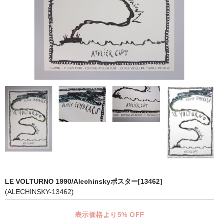
マット付額縁フレーム-おしゃれな空間に-
オプション品
仕様変更
マット・インナー
吊りフック
吊り金具＆ヒモセット
簡単スタンド
額装テープ
額縁用黄袋
LE VOLTURNO 1990/Alechinskyポスター[13462]
LP・CDフレーム
(ALECHINSKY-13462)
高級LPフレーム
表示価格より5% OFF