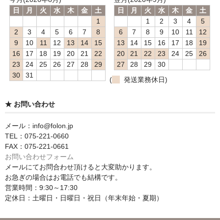
日
月
火
水
木
金
土
日
月
火
水
木
金
土
1
1
2
3
4
5
2
3
4
5
6
7
8
6
7
8
9
10
11
12
9
10
11
12
13
14
15
13
14
15
16
17
18
19
16
17
18
19
20
21
22
20
21
22
23
24
25
26
23
24
25
26
27
28
29
27
28
29
30
30
31
(
発送業務休日)
★ お問い合わせ
メール：info@folon.jp
TEL：075-221-0660
FAX：075-221-0661
お問い合わせフォーム
メールにてお問合わせ頂けると大変助かります。
お急ぎの場合はお電話でも結構です。
営業時間：9:30～17:30
定休日：土曜日・日曜日・祝日（年末年始・夏期）