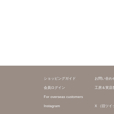
ショッピングガイド
お問い合わ
会員ログイン
工房＆実店
For overseas customers
Instagram
X （旧ツイ