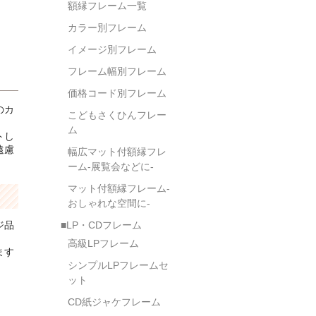
額縁フレーム一覧
カラー別フレーム
イメージ別フレーム
フレーム幅別フレーム
価格コード別フレーム
のカ
こどもさくひんフレー
ム
トし
遠慮
幅広マット付額縁フレ
ーム-展覧会などに-
マット付額縁フレーム-
おしゃれな空間に-
ジ品
■LP・CDフレーム
高級LPフレーム
ます
シンプルLPフレームセ
ット
CD紙ジャケフレーム