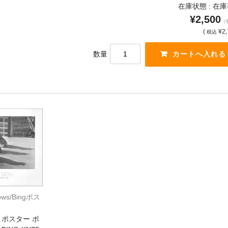
在庫状態 : 在
¥2,500
（
(
¥2,
税込
数量
ows/Bingポス
ポスター ポ