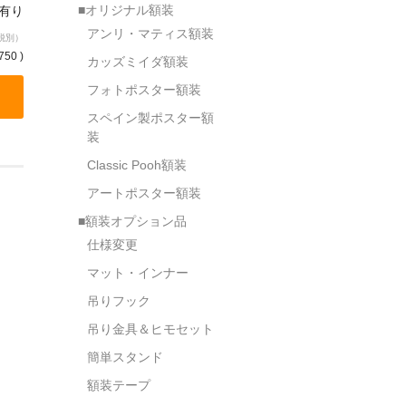
■オリジナル額装
庫有り
アンリ・マティス額装
税別）
750 )
カッズミイダ額装
フォトポスター額装
スペイン製ポスター額
装
Classic Pooh額装
アートポスター額装
■額装オプション品
仕様変更
マット・インナー
吊りフック
吊り金具＆ヒモセット
簡単スタンド
額装テープ