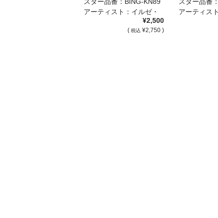
スター品番：BING-KN89
スター品番：B
アーティスト：イルゼ・
アーティス
¥2,500
ビ […]
ビ […]
(
¥2,750 )
税込