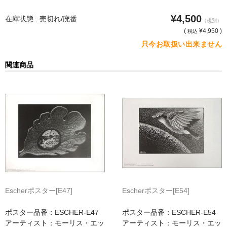
¥4,500
猫・ねこ・ネコ
在庫状態 : 売切れ/廃番
（税別）
(
¥4,950 )
税込
額装品
只今お取扱い出来ません
額装品一覧
関連商品
アンリ・マティス額装
カッズミイダ×手塚治虫額装
スペイン製アートポスター額装
フランス製モノクロフォト額装
Classic Pooh額装
セール
Escherポスター[E47]
Escherポスター[E54]
お買物ガイド
ポスター品番：ESCHER-E47
ポスター品番：ESCHER-E54
アーティスト：モーリス・エッ
アーティスト：モーリス・エッ