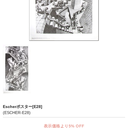
マット付額縁フレーム-おしゃれな空間に-
オプション品
仕様変更
マット・インナー
吊りフック
吊り金具＆ヒモセット
簡単スタンド
額装テープ
額縁用黄袋
Escherポスター[E28]
LP・CDフレーム
(ESCHER-E28)
高級LPフレーム
表示価格より5% OFF