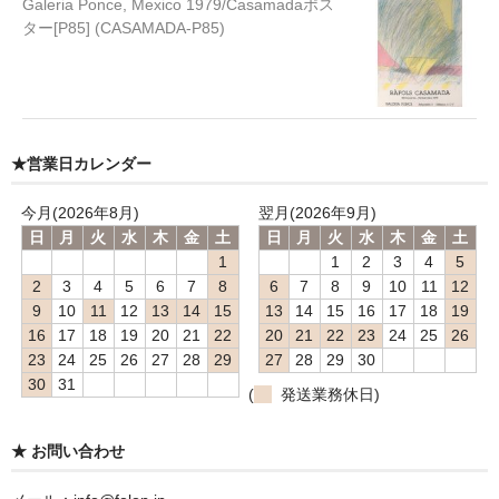
Galeria Ponce, Mexico 1979/Casamadaポス
ター[P85] (CASAMADA-P85)
★営業日カレンダー
今月(2026年8月)
翌月(2026年9月)
日
月
火
水
木
金
土
日
月
火
水
木
金
土
1
1
2
3
4
5
2
3
4
5
6
7
8
6
7
8
9
10
11
12
9
10
11
12
13
14
15
13
14
15
16
17
18
19
16
17
18
19
20
21
22
20
21
22
23
24
25
26
23
24
25
26
27
28
29
27
28
29
30
30
31
(
発送業務休日)
★ お問い合わせ