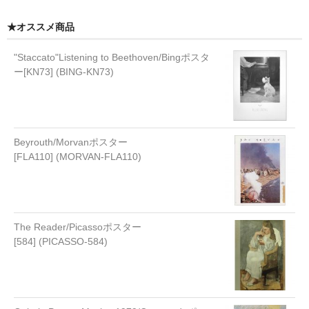
★オススメ商品
"Staccato"Listening to Beethoven/Bingポスタ
ー[KN73] (BING-KN73)
Beyrouth/Morvanポスター
[FLA110] (MORVAN-FLA110)
The Reader/Picassoポスター
[584] (PICASSO-584)