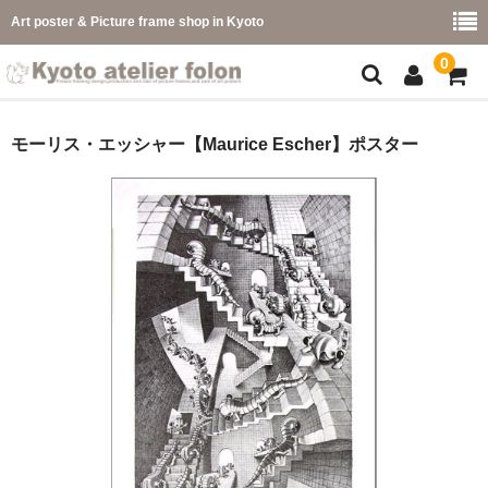
Art poster & Picture frame shop in Kyoto
0
額縁フレーム
モーリス・エッシャー【Maurice Escher】ポスター
フレーム一覧
カラー別
イメージ別
フレーム幅別
価格コード別
こどもさくひんフレーム
幅広マット付額縁フレーム-展覧会などに-