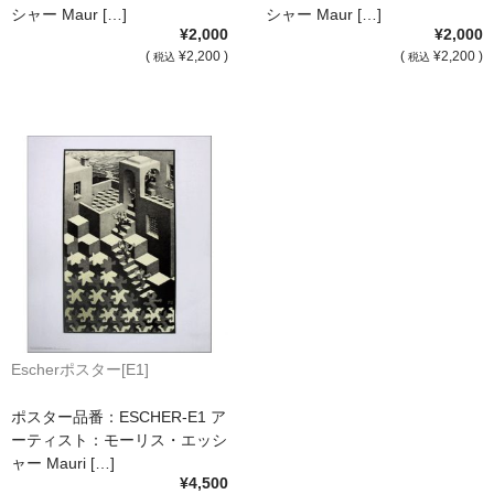
額縁の仕様
シャー Maur […]
シャー Maur […]
¥2,000
¥2,000
支払方法・送料・納期
(
¥2,200 )
(
¥2,200 )
税込
税込
よくあるご質問
FAX専用ご注文用紙
お問い合わせフォーム
メンバー
カート
ショップ
Escherポスター[E1]
For overseas customers
ポスター品番：ESCHER-E1 ア
会社案内
ーティスト：モーリス・エッシ
ャー Mauri […]
サイトマップ
¥4,500