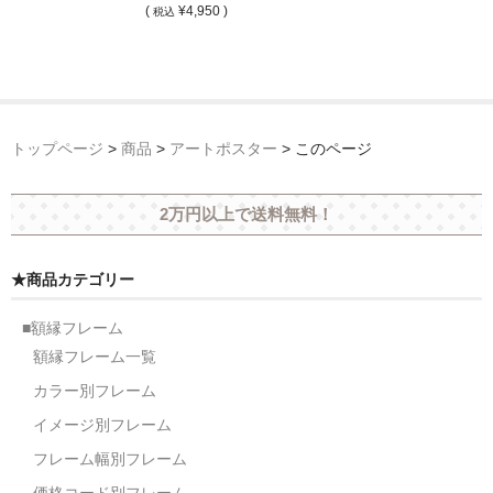
(
¥4,950 )
税込
オーダーメイド額装
額装のご相談・注文方法
額装参考作品
トップページ
>
商品
>
アートポスター
>
このページ
ショップ
2万円以上で送料無料！
★商品カテゴリー
■額縁フレーム
額縁フレーム一覧
カラー別フレーム
イメージ別フレーム
フレーム幅別フレーム