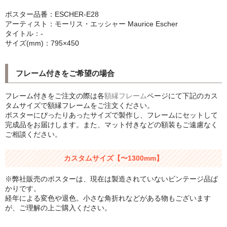
シンプルLPフレームセット
ポスター品番：ESCHER-E28
アーティスト：モーリス・エッシャー Maurice Escher
CD紙ジャケフレーム
タイトル：-
サイズ(mm)：795×450
アートポスター
フレーム付きをご希望の場合
アートポスター一覧
フレーム付きをご注文の際は各
額縁フレーム
ページにて下記のカス
Instagram紹介商品
タムサイズで額縁フレームをご注文ください。
ポスターにぴったりあったサイズで製作し、フレームにセットして
エンゾ・マーリ【Enzo Mari】
完成品をお届けします。また、マット付きなどの額装もご遠慮なく
ご相談ください。
ダネーゼ【DANESE MILANO】
カスタムサイズ【〜1300mm】
フォトアートポスター
※弊社販売のポスターは、現在は製造されていないビンテージ品ば
アンディ・ウォーホル
かりです。
経年による変色や退色。小さな角折れなどがある物もございます
Folon
が、ご理解の上ご購入ください。
olivetti