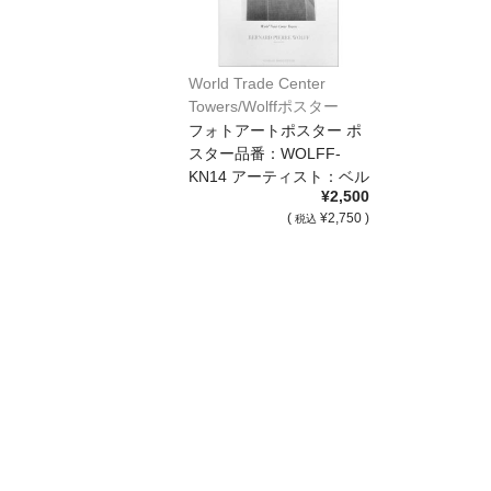
World Trade Center
Towers/Wolffポスター
[KN14]
フォトアートポスター ポ
スター品番：WOLFF-
KN14 アーティスト：ベル
¥2,500
ナー […]
(
¥2,750 )
税込