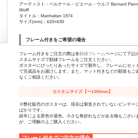
アーティスト：ベルナール・ピエール・ウルフ Bernard Pierr
Wolff
タイトル：Manhattan 1974
サイズ(mm)：620×630
フレーム付きをご希望の場合
フレーム付きをご注文の際は各
額縁フレーム
ページにて下記
スタムサイズで額縁フレームをご注文ください。
ポスターにぴったりあったサイズで製作し、フレームにセッ
て完成品をお届けします。また、マット付きなどの額装もご
なくご相談ください。
カスタムサイズ【〜1300mm】
※弊社販売のポスターは、現在は製造されていないビンテー
ばかりです。
経年による変色や退色。小さな角折れなどがある物もござい
が、ご理解の上ご購入ください。
フレーム付きでご注文の場合