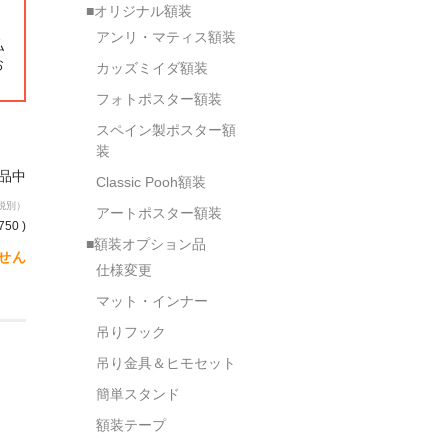
■オリジナル額装
。
アンリ・マティス額装
払
お
カッズミイダ額装
フォトポスター額装
スペイン製ポスター額
装
欠品中
Classic Pooh額装
税別）
アートポスター額装
750 )
■額装オプション品
せん
仕様変更
マット・インナー
吊りフック
吊り金具＆ヒモセット
簡単スタンド
額装テープ