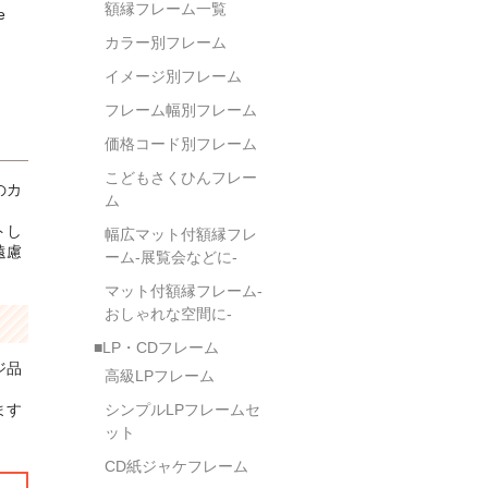
額縁フレーム一覧
e
カラー別フレーム
イメージ別フレーム
フレーム幅別フレーム
価格コード別フレーム
こどもさくひんフレー
のカ
ム
トし
幅広マット付額縁フレ
遠慮
ーム-展覧会などに-
マット付額縁フレーム-
おしゃれな空間に-
■LP・CDフレーム
ジ品
高級LPフレーム
ます
シンプルLPフレームセ
ット
CD紙ジャケフレーム