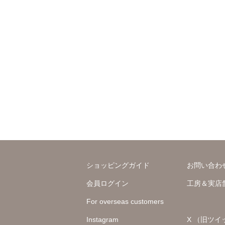
ショッピングガイド
お問い合わ
会員ログイン
工房＆実店
For overseas customers
Instagram
X （旧ツイ