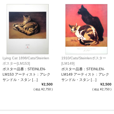
額縁の仕様
支払方法・送料・納期
よくあるご質問
FAX専用ご注文用紙
お問い合わせフォーム
メンバー
Lying Cat 1898/Cats/Steinlen
1910/Cats/Steinlenポスター
ポスター[LM153]
[LM149]
カート
ポスター品番：STEINLEN-
ポスター品番：STEINLEN-
LM153 アーティスト：アレク
LM149 アーティスト：アレク
ショップ
サンドル・スタン […]
サンドル・スタン […]
¥2,500
¥2,500
For overseas customers
(
¥2,750 )
(
¥2,750 )
税込
税込
会社案内
サイトマップ