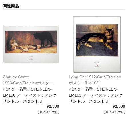
関連商品
猫・ねこ・ネコ
額装品
額装品一覧
アンリ・マティス額装
カッズミイダ×手塚治虫額装
スペイン製アートポスター額装
Chat ey Chatte
Lying Cat 1912/Cats/Steinlen
フランス製モノクロフォト額装
1903/Cats/Steinlenポスター
ポスター[LM163]
[LM158]
ポスター品番：STEINLEN-
ポスター品番：STEINLEN-
Classic Pooh額装
LM158 アーティスト：アレク
LM163 アーティスト：アレク
サンドル・スタン […]
サンドル・スタン […]
セール
¥2,500
¥2,500
(
¥2,750 )
(
¥2,750 )
税込
税込
お買物ガイド