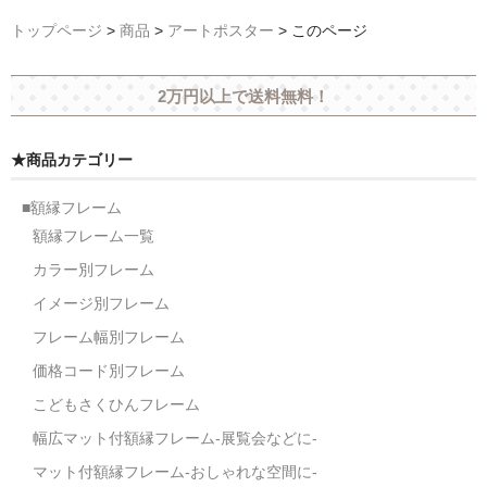
オーダーメイド額装
トップページ
>
商品
>
アートポスター
>
このページ
額装のご相談・注文方法
2万円以上で送料無料！
額装参考作品
★商品カテゴリー
ショップ
■額縁フレーム
額縁フレーム一覧
カラー別フレーム
イメージ別フレーム
フレーム幅別フレーム
価格コード別フレーム
こどもさくひんフレーム
幅広マット付額縁フレーム-展覧会などに-
マット付額縁フレーム-おしゃれな空間に-