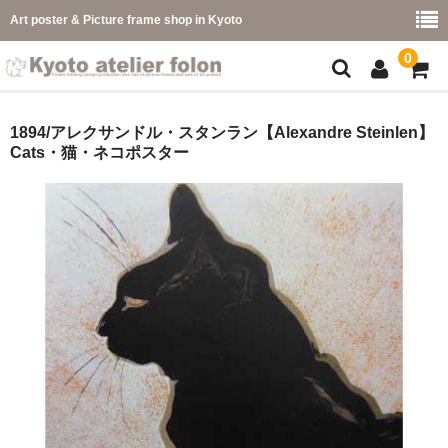
Art poster & Picture frame shop in Kyoto
0
額縁フレーム
1894/アレクサンドル・スタンラン【Alexandre Steinlen】
Cats・猫・ネコポスター
フレーム一覧
カラー別
イメージ別
フレーム幅別
価格コード別
こどもさくひんフレーム
幅広マット付額縁フレーム-展覧会などに-