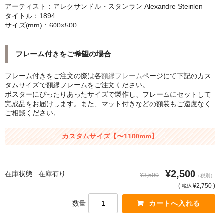
アーティスト：アレクサンドル・スタンラン Alexandre Steinlen
シンプルLPフレームセット
タイトル：1894
サイズ(mm)：600×500
CD紙ジャケフレーム
アートポスター
フレーム付きをご希望の場合
アートポスター一覧
フレーム付きをご注文の際は各
額縁フレーム
ページにて下記のカス
タムサイズで額縁フレームをご注文ください。
Instagram紹介商品
ポスターにぴったりあったサイズで製作し、フレームにセットして
完成品をお届けします。また、マット付きなどの額装もご遠慮なく
ご相談ください。
エンゾ・マーリ【Enzo Mari】
ダネーゼ【DANESE MILANO】
カスタムサイズ【〜1100mm】
フォトアートポスター
¥2,500
在庫状態 : 在庫有り
アンディ・ウォーホル
¥3,500
（税別）
(
¥2,750 )
税込
Folon
数量
olivetti