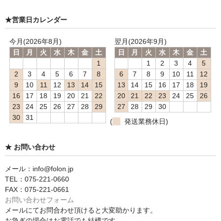
★営業日カレンダー
今月(2026年8月)
翌月(2026年9月)
日
月
火
水
木
金
土
日
月
火
水
木
金
土
1
1
2
3
4
5
2
3
4
5
6
7
8
6
7
8
9
10
11
12
9
10
11
12
13
14
15
13
14
15
16
17
18
19
16
17
18
19
20
21
22
20
21
22
23
24
25
26
23
24
25
26
27
28
29
27
28
29
30
30
31
(
発送業務休日)
★ お問い合わせ
メール：info@folon.jp
TEL：075-221-0660
FAX：075-221-0661
お問い合わせフォーム
メールにてお問合わせ頂けると大変助かります。
お急ぎの場合はお電話でも結構です。