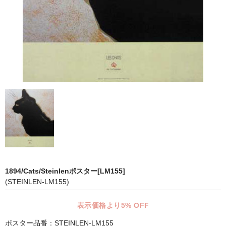
マット付額縁フレーム-おしゃれな空間に-
オプション品
仕様変更
マット・インナー
吊りフック
吊り金具＆ヒモセット
簡単スタンド
額装テープ
1894/Cats/Steinlenポスター[LM155]
額縁用黄袋
(STEINLEN-LM155)
LP・CDフレーム
表示価格より5% OFF
高級LPフレーム
ポスター品番：STEINLEN-LM155