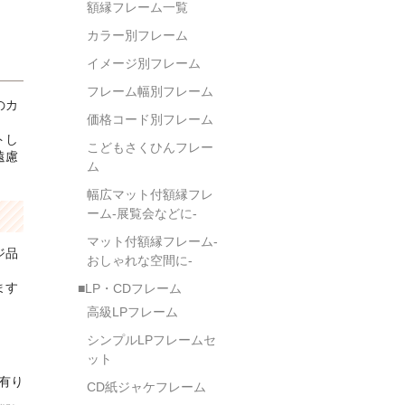
額縁フレーム一覧
カラー別フレーム
イメージ別フレーム
フレーム幅別フレーム
のカ
価格コード別フレーム
トし
こどもさくひんフレー
遠慮
ム
幅広マット付額縁フレ
ーム-展覧会などに-
マット付額縁フレーム-
ジ品
おしゃれな空間に-
ます
■LP・CDフレーム
高級LPフレーム
シンプルLPフレームセ
ット
庫有り
CD紙ジャケフレーム