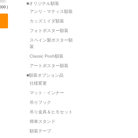
税別）
■オリジナル額装
500 )
アンリ・マティス額装
カッズミイダ額装
フォトポスター額装
スペイン製ポスター額
装
Classic Pooh額装
アートポスター額装
■額装オプション品
仕様変更
マット・インナー
吊りフック
吊り金具＆ヒモセット
簡単スタンド
額装テープ