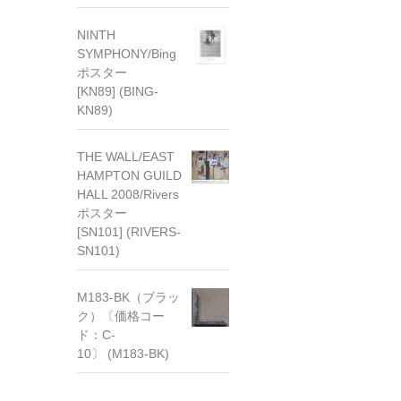
NINTH
SYMPHONY/Bing
ポスター
[KN89] (BING-
KN89)
THE WALL/EAST
HAMPTON GUILD
HALL 2008/Rivers
ポスター
[SN101] (RIVERS-
SN101)
M183-BK（ブラッ
ク）〔価格コー
ド：C-
10〕 (M183-BK)