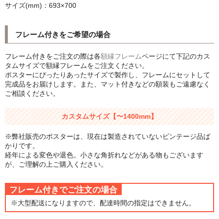
サイズ(mm)：693×700
シンプルLPフレームセット
CD紙ジャケフレーム
フレーム付きをご希望の場合
アートポスター
フレーム付きをご注文の際は各
額縁フレーム
ページにて下記のカス
タムサイズで額縁フレームをご注文ください。
アートポスター一覧
ポスターにぴったりあったサイズで製作し、フレームにセットして
完成品をお届けします。また、マット付きなどの額装もご遠慮なく
Instagram紹介商品
ご相談ください。
エンゾ・マーリ【Enzo Mari】
カスタムサイズ【〜1400mm】
ダネーゼ【DANESE MILANO】
※弊社販売のポスターは、現在は製造されていないビンテージ品ば
かりです。
フォトアートポスター
経年による変色や退色。小さな角折れなどがある物もございます
が、ご理解の上ご購入ください。
アンディ・ウォーホル
フレーム付きでご注文の場合
Folon
※大型配送になりますので、配達時間の指定はできません。
olivetti