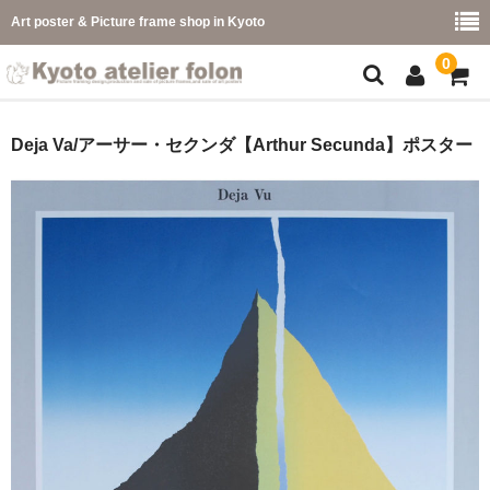
Art poster & Picture frame shop in Kyoto
0
額縁フレーム
Deja Va/アーサー・セクンダ【Arthur Secunda】ポスター
フレーム一覧
カラー別
イメージ別
フレーム幅別
価格コード別
こどもさくひんフレーム
幅広マット付額縁フレーム-展覧会などに-