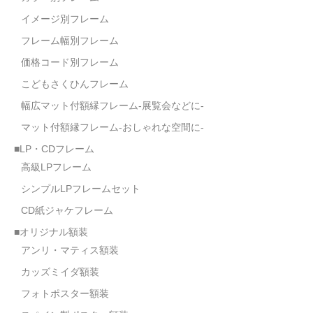
額縁の仕様
イメージ別フレーム
支払方法・送料・納期
フレーム幅別フレーム
価格コード別フレーム
よくあるご質問
こどもさくひんフレーム
FAX専用ご注文用紙
幅広マット付額縁フレーム-展覧会などに-
お問い合わせフォーム
マット付額縁フレーム-おしゃれな空間に-
■LP・CDフレーム
メンバー
高級LPフレーム
カート
シンプルLPフレームセット
CD紙ジャケフレーム
ショップ
■オリジナル額装
For overseas customers
アンリ・マティス額装
会社案内
カッズミイダ額装
フォトポスター額装
サイトマップ