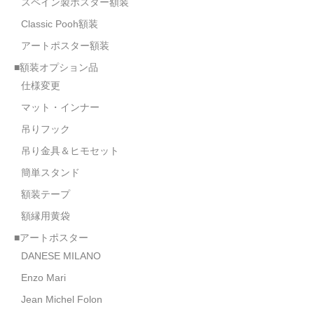
スペイン製ポスター額装
オーダーメイド額装
Classic Pooh額装
額装のご相談・注文方法
アートポスター額装
■額装オプション品
額装参考作品
仕様変更
ショップ
マット・インナー
吊りフック
吊り金具＆ヒモセット
簡単スタンド
額装テープ
額縁用黄袋
■アートポスター
DANESE MILANO
Enzo Mari
Jean Michel Folon