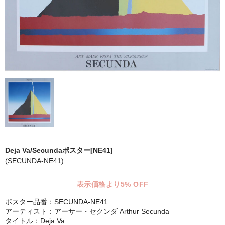
マット付額縁フレーム-おしゃれな空間に-
オプション品
仕様変更
マット・インナー
吊りフック
吊り金具＆ヒモセット
簡単スタンド
Deja Va/Secundaポスター[NE41]
額装テープ
(SECUNDA-NE41)
額縁用黄袋
表示価格より5% OFF
LP・CDフレーム
ポスター品番：SECUNDA-NE41
アーティスト：アーサー・セクンダ Arthur Secunda
高級LPフレーム
タイトル：Deja Va