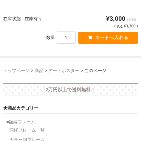
猫・ねこ・ネコ
¥3,000
在庫状態 : 在庫有り
（税別）
額装品
(
¥3,300 )
税込
数量
額装品一覧
アンリ・マティス額装
カッズミイダ×手塚治虫額装
トップページ
>
商品
>
アートポスター
>
このページ
スペイン製アートポスター額装
2万円以上で送料無料！
フランス製モノクロフォト額装
Classic Pooh額装
★商品カテゴリー
セール
■額縁フレーム
額縁フレーム一覧
お買物ガイド
カラー別フレーム