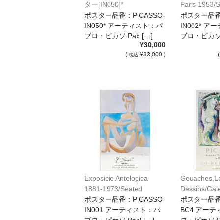
ター[IN050]*
Paris 1953/
Woman/Pi
ポスター品番：PICASSO-
ポスター品番：
[IN002]*
IN050* アーティスト：パ
IN002* 
ブロ・ピカソ Pab […]
ブロ・ピカソ P
¥30,000
(
¥33,000 )
税込
Exposicio Antologica
Gouaches,La
1881-1973/Seated
Dessins/Gale
Bather/Picassoポスター
Berggruen-
ポスター品番：PICASSO-
ポスター品番：
[IN001]
Paris,1981
IN001 アーティスト：パ
BC4 アー
ー[BC4]
ブロ・ピカソ Pabl […]
ロ・ピカソ Pa