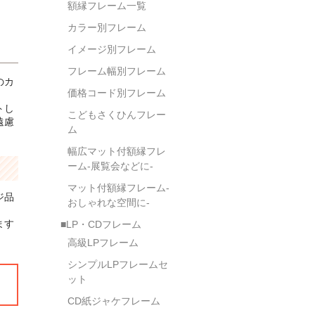
額縁フレーム一覧
カラー別フレーム
イメージ別フレーム
フレーム幅別フレーム
のカ
価格コード別フレーム
トし
こどもさくひんフレー
遠慮
ム
幅広マット付額縁フレ
ーム-展覧会などに-
マット付額縁フレーム-
ジ品
おしゃれな空間に-
ます
■LP・CDフレーム
高級LPフレーム
シンプルLPフレームセ
ット
。
CD紙ジャケフレーム