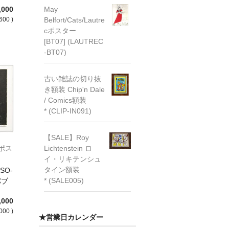
,000
May
600 )
Belfort/Cats/Lautre
cポスター
[BT07] (LAUTREC
-BT07)
古い雑誌の切り抜
き額装 Chip'n Dale
/ Comics額装
* (CLIP-IN091)
【SALE】Roy
soポス
Lichtenstein ロ
イ・リキテンシュ
タイン額装
SO-
* (SALE005)
パブ
,000
000 )
★営業日カレンダー