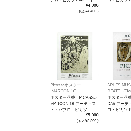
¥4,000
(
¥4,400 )
税込
Picassoポスター
ARLES MUS
[MARCONI16]
REATTU/P
[DA5]
ポスター品番：PICASSO-
ポスター品番：
MARCONI16 アーティス
DA5 アー
ト：パブロ・ピカソ […]
ロ・ピカソ Pa
¥5,000
(
¥5,500 )
税込