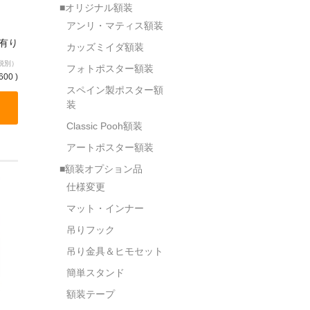
■オリジナル額装
アンリ・マティス額装
庫有り
カッズミイダ額装
税別）
フォトポスター額装
600 )
スペイン製ポスター額
装
Classic Pooh額装
アートポスター額装
■額装オプション品
仕様変更
マット・インナー
吊りフック
吊り金具＆ヒモセット
簡単スタンド
額装テープ