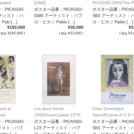
Seated
[GM6]
PICASSO,1981/The P
cassoポスター
of Pan/Picassoポス
PICASSO-
ポスター品番：PICASSO-
ポスター品番：PICAS
[SB3]
アーティスト：パ
GM6 アーティスト：パブ
SB3 アーティスト：
ab […]
ロ・ピカソ Pablo […]
ロ・ピカソ Pablo […]
¥150,000
¥30,000
¥3
(
¥165,000 )
(
¥33,000 )
(
¥3,
税込
税込
税込
vis et
Les deux freres
Chez Dominique
rie
1908/Grand palais 1979-
Sassi/Picassoポスタ
1980/Picassoポスター
[SN1]
PICASSO-
ポスター品番：PICASSO-
ポスター品番：PICAS
/Picassoポスタ
[L23]
ティスト：パブ
L23 アーティスト：パブ
SN1 アーティスト：
blo […]
ロ・ピカソ Pablo […]
ロ・ピカソ Pablo […]