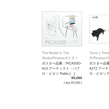
The Model in The
Toros y Tor
Studio/Picassoポスター
牛/Picasso
[A13]
ポスター品番：PICASSO-
ポスター品番：
A13 アーティスト：パブ
A272 ア
ロ・ピカソ Pablo […]
ロ・ピカソ Pa
¥5,000
(
¥5,500 )
税込