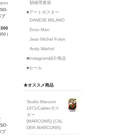
額縁用黄袋
ipes
ター
SO-
■アートポスター
パブ
DANESE MILANO
,500
Enzo Mari
850 )
Jean Michel Folon
Andy Warhol
■Instagram紹介商品
■セール
★オススメ商品
Studio Marconi
1971/Calderポス
ター
ー
[MARCONI5] (CAL
SO-
DER-MARCONI5)
パブ