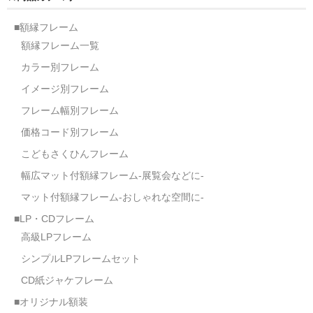
額縁の仕様
■額縁フレーム
支払方法・送料・納期
額縁フレーム一覧
よくあるご質問
カラー別フレーム
イメージ別フレーム
FAX専用ご注文用紙
フレーム幅別フレーム
お問い合わせフォーム
価格コード別フレーム
メンバー
こどもさくひんフレーム
幅広マット付額縁フレーム-展覧会などに-
カート
マット付額縁フレーム-おしゃれな空間に-
ショップ
■LP・CDフレーム
高級LPフレーム
For overseas customers
シンプルLPフレームセット
会社案内
CD紙ジャケフレーム
サイトマップ
■オリジナル額装