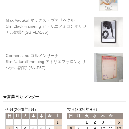
Max Vadukul マックス・ヴァドゥクル
SlimBlackFrameing アトリエフォロンオリジ
ナル額装* (SB-FLA155)
Cormenzana コルメンサーナ
SlimNaturalFrameing アトリエフォロンオリ
ジナル額装* (SN-P57)
★営業日カレンダー
今月(2026年8月)
翌月(2026年9月)
日
月
火
水
木
金
土
日
月
火
水
木
金
土
1
1
2
3
4
5
2
3
4
5
6
7
8
6
7
8
9
10
11
12