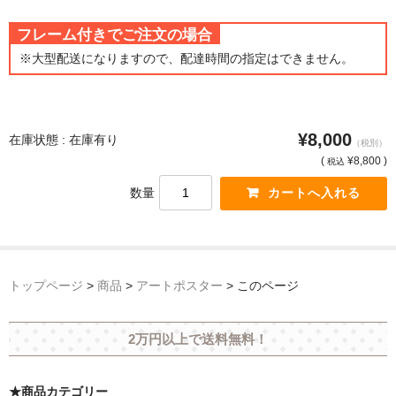
猫・ねこ・ネコ
フレーム付きでご注文の場合
※大型配送になりますので、配達時間の指定はできません。
額装品
額装品一覧
¥8,000
在庫状態 : 在庫有り
アンリ・マティス額装
（税別）
(
¥8,800 )
税込
カッズミイダ×手塚治虫額装
数量
スペイン製アートポスター額装
フランス製モノクロフォト額装
トップページ
>
商品
>
アートポスター
>
このページ
Classic Pooh額装
セール
2万円以上で送料無料！
お買物ガイド
★商品カテゴリー