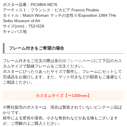
ポスター品番：PICABIA-NE76
シンプルLPフレームセット
アーティスト：フランシス・ピカビア Francis Picabia
タイトル：Match Woman マッチの女性Ⅱ/Exposition 1984 THe
CD紙ジャケフレーム
Seibu Museum of Art
サイズ(mm)：752×528
アートポスター
キャンバス地
アートポスター一覧
フレーム付きをご希望の場合
Instagram紹介商品
フレーム付きをご注文の際は各
額縁フレーム
ページにて下記のカス
エンゾ・マーリ【Enzo Mari】
タムサイズで額縁フレームをご注文ください。
ポスターにぴったりあったサイズで製作し、フレームにセットして
完成品をお届けします。また、マット付きなどの額装もご遠慮なく
ダネーゼ【DANESE MILANO】
ご相談ください。
フォトアートポスター
カスタムサイズ【〜1300mm】
アンディ・ウォーホル
※弊社販売のポスターは、現在は製造されていないビンテージ品ば
かりです。
Folon
経年による変色や退色。小さな角折れなどがある物もございます
が、ご理解の上ご購入ください。
olivetti