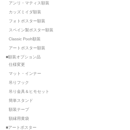
アンリ・マティス額装
オーダーメイド額装
カッズミイダ額装
額装のご相談・注文方法
フォトポスター額装
スペイン製ポスター額装
額装参考作品
Classic Pooh額装
ショップ
アートポスター額装
■額装オプション品
仕様変更
マット・インナー
吊りフック
吊り金具＆ヒモセット
簡単スタンド
額装テープ
額縁用黄袋
■アートポスター