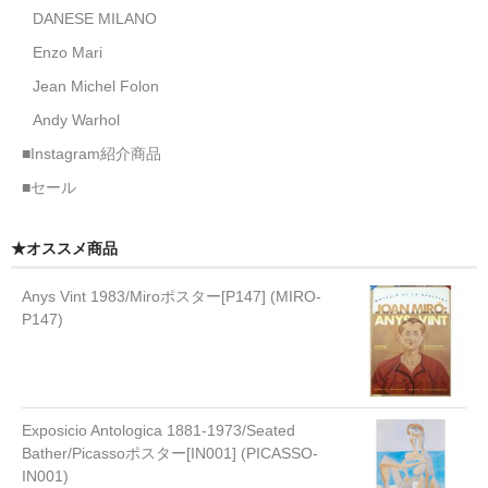
DANESE MILANO
Enzo Mari
Jean Michel Folon
Andy Warhol
■Instagram紹介商品
■セール
★オススメ商品
Anys Vint 1983/Miroポスター[P147] (MIRO-
P147)
Exposicio Antologica 1881-1973/Seated
Bather/Picassoポスター[IN001] (PICASSO-
IN001)