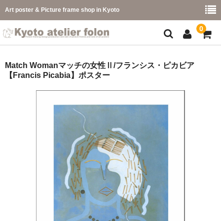
Art poster & Picture frame shop in Kyoto
0
額縁フレーム
Match Womanマッチの女性Ⅱ/フランシス・ピカビア
【Francis Picabia】ポスター
フレーム一覧
カラー別
イメージ別
フレーム幅別
価格コード別
こどもさくひんフレーム
幅広マット付額縁フレーム-展覧会などに-