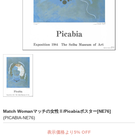
マット付額縁フレーム-おしゃれな空間に-
オプション品
仕様変更
マット・インナー
吊りフック
吊り金具＆ヒモセット
簡単スタンド
額装テープ
額縁用黄袋
Match Womanマッチの女性Ⅱ/Picabiaポスター[NE76]
(PICABIA-NE76)
LP・CDフレーム
高級LPフレーム
表示価格より5% OFF