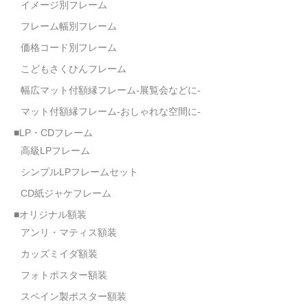
イメージ別フレーム
オーダーメイド額装
フレーム幅別フレーム
額装のご相談・注文方法
価格コード別フレーム
こどもさくひんフレーム
額装参考作品
幅広マット付額縁フレーム-展覧会などに-
ショップ
マット付額縁フレーム-おしゃれな空間に-
■LP・CDフレーム
高級LPフレーム
シンプルLPフレームセット
CD紙ジャケフレーム
■オリジナル額装
アンリ・マティス額装
カッズミイダ額装
フォトポスター額装
スペイン製ポスター額装