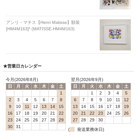
アンリ・マチス【Henri Matisse】額装
[HM4M163]* (MATISSE-HM4M163)
★営業日カレンダー
今月(2026年8月)
翌月(2026年9月)
日
月
火
水
木
金
土
日
月
火
水
木
金
土
1
1
2
3
4
5
2
3
4
5
6
7
8
6
7
8
9
10
11
12
9
10
11
12
13
14
15
13
14
15
16
17
18
19
16
17
18
19
20
21
22
20
21
22
23
24
25
26
23
24
25
26
27
28
29
27
28
29
30
30
31
(
発送業務休日)