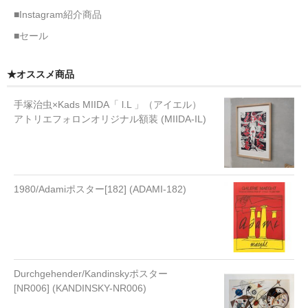
■Instagram紹介商品
■セール
★オススメ商品
手塚治虫×Kads MIIDA「 l.L 」（アイエル）
アトリエフォロンオリジナル額装 (MIIDA-IL)
1980/Adamiポスター[182] (ADAMI-182)
Durchgehender/Kandinskyポスター
[NR006] (KANDINSKY-NR006)