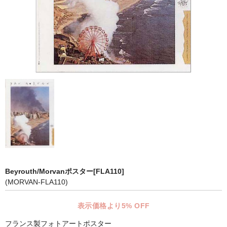
マット付額縁フレーム-おしゃれな空間に-
オプション品
仕様変更
マット・インナー
吊りフック
吊り金具＆ヒモセット
簡単スタンド
額装テープ
Beyrouth/Morvanポスター[FLA110]
額縁用黄袋
(MORVAN-FLA110)
LP・CDフレーム
表示価格より5% OFF
高級LPフレーム
フランス製フォトアートポスター