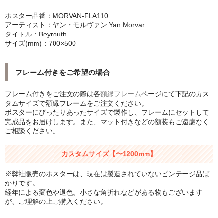
シンプルLPフレームセット
ポスター品番：MORVAN-FLA110
アーティスト：ヤン・モルヴァン Yan Morvan
CD紙ジャケフレーム
タイトル：Beyrouth
サイズ(mm)：700×500
アートポスター
フレーム付きをご希望の場合
アートポスター一覧
Instagram紹介商品
フレーム付きをご注文の際は各
額縁フレーム
ページにて下記のカス
タムサイズで額縁フレームをご注文ください。
ポスターにぴったりあったサイズで製作し、フレームにセットして
エンゾ・マーリ【Enzo Mari】
完成品をお届けします。また、マット付きなどの額装もご遠慮なく
ご相談ください。
ダネーゼ【DANESE MILANO】
カスタムサイズ【〜1200mm】
フォトアートポスター
※弊社販売のポスターは、現在は製造されていないビンテージ品ば
アンディ・ウォーホル
かりです。
経年による変色や退色。小さな角折れなどがある物もございます
Folon
が、ご理解の上ご購入ください。
olivetti