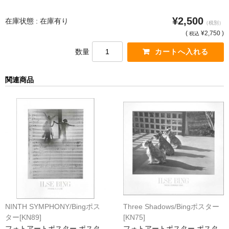
猫・ねこ・ネコ
¥2,500
在庫状態 : 在庫有り
（税別）
(
¥2,750 )
税込
額装品
数量
額装品一覧
関連商品
アンリ・マティス額装
カッズミイダ×手塚治虫額装
スペイン製アートポスター額装
フランス製モノクロフォト額装
Classic Pooh額装
セール
NINTH SYMPHONY/Bingポス
Three Shadows/Bingポスター
お買物ガイド
ター[KN89]
[KN75]
フォトアートポスター ポスタ
フォトアートポスター ポスタ