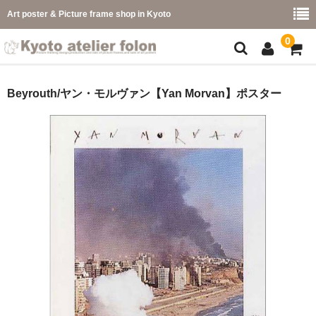
Art poster & Picture frame shop in Kyoto
0
額縁フレーム
Beyrouth/ヤン・モルヴァン【Yan Morvan】ポスター
フレーム一覧
カラー別
イメージ別
フレーム幅別
価格コード別
こどもさくひんフレーム
幅広マット付額縁フレーム-展覧会などに-