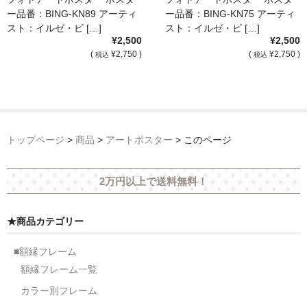
額縁の仕様
ー品番：BING-KN89 アーティ
ー品番：BING-KN75 アーティ
スト：イルゼ・ビ […]
スト：イルゼ・ビ […]
支払方法・送料・納期
¥2,500
¥2,500
(
¥2,750 )
(
¥2,750 )
税込
税込
よくあるご質問
FAX専用ご注文用紙
お問い合わせフォーム
トップページ
>
商品
>
アートポスター
>
このページ
メンバー
カート
2万円以上で送料無料！
ショップ
★商品カテゴリー
For overseas customers
■額縁フレーム
会社案内
額縁フレーム一覧
カラー別フレーム
サイトマップ