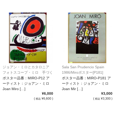
ジョアン・ミロとカタロニア
Sala San Prudencio Spain
フォトスコープ・ミロ 手づく
1986/Miroポスター[P181]
り諺/Miroポスター[P12]
ポスター品番：MIRO-P12 ア
ポスター品番：MIRO-P181 ア
ーティスト：ジョアン・ミロ
ーティスト：ジョアン・ミロ
Joan Miro […]
Joan Mir […]
¥6,000
¥3,000
(
¥6,600 )
(
¥3,300 )
税込
税込