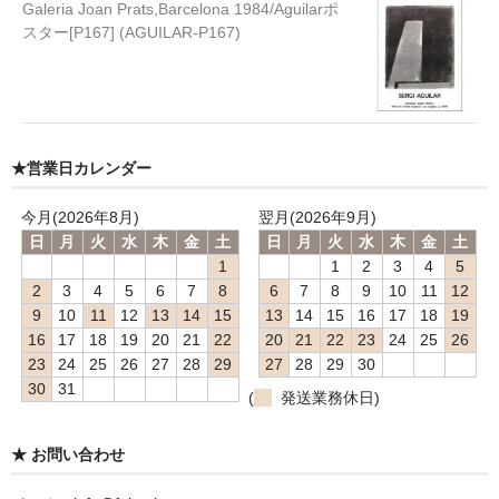
Galeria Joan Prats,Barcelona 1984/Aguilarポ
スター[P167] (AGUILAR-P167)
★営業日カレンダー
今月(2026年8月)
翌月(2026年9月)
日
月
火
水
木
金
土
日
月
火
水
木
金
土
1
1
2
3
4
5
2
3
4
5
6
7
8
6
7
8
9
10
11
12
9
10
11
12
13
14
15
13
14
15
16
17
18
19
16
17
18
19
20
21
22
20
21
22
23
24
25
26
23
24
25
26
27
28
29
27
28
29
30
30
31
(
発送業務休日)
★ お問い合わせ