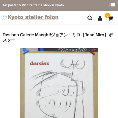
Art poster & Picture frame shop in Kyoto
0
額縁フレーム
Desisns Galerie Maeght/ジョアン・ミロ【Joan Miro】ポ
スター
フレーム一覧
カラー別
イメージ別
フレーム幅別
価格コード別
こどもさくひんフレーム
幅広マット付額縁フレーム-展覧会などに-