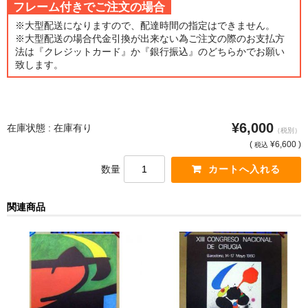
フレーム付きでご注文の場合
猫・ねこ・ネコ
※大型配送になりますので、配達時間の指定はできません。
※大型配送の場合代金引換が出来ない為ご注文の際のお支払方
法は『クレジットカード』か『銀行振込』のどちらかでお願い
額装品
致します。
額装品一覧
アンリ・マティス額装
¥6,000
在庫状態 : 在庫有り
（税別）
カッズミイダ×手塚治虫額装
(
¥6,600 )
税込
数量
スペイン製アートポスター額装
フランス製モノクロフォト額装
関連商品
Classic Pooh額装
セール
お買物ガイド