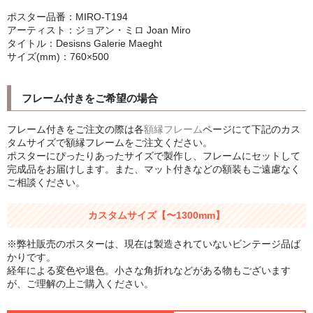
シンプルLPフレームセット
ポスター品番：MIRO-T194
アーティスト：ジョアン・ミロ Joan Miro
タイトル：Desisns Galerie Maeght
CD紙ジャケフレーム
サイズ(mm)：760×500
アートポスター
フレーム付きをご希望の場合
アートポスター一覧
フレーム付きをご注文の際は各
額縁フレーム
ページにて下記のカス
Instagram紹介商品
タムサイズで額縁フレームをご注文ください。
ポスターにぴったりあったサイズで製作し、フレームにセットして
エンゾ・マーリ【Enzo Mari】
完成品をお届けします。また、マット付きなどの額装もご遠慮なく
ご相談ください。
ダネーゼ【DANESE MILANO】
カスタムサイズ【〜1300mm】
フォトアートポスター
※弊社販売のポスターは、現在は製造されていないビンテージ品ば
アンディ・ウォーホル
かりです。
経年による変色や退色。小さな角折れなどがある物もございます
Folon
が、ご理解の上ご購入ください。
olivetti