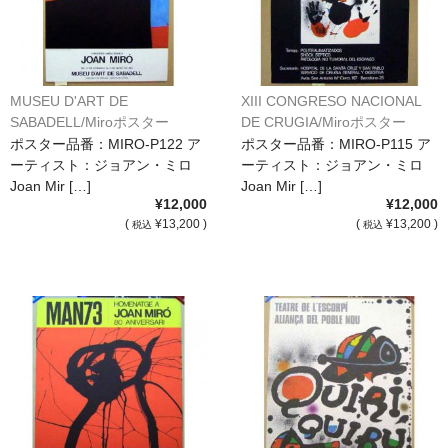
額縁の仕様
支払方法・送料・納期
よくあるご質問
MUSEU D'ART DE
XIII CONGRESO NACIONAL
SABADELL/Miroポスター
DE CRUGIA/Miroポスター
FAX専用ご注文用紙
[P122]
[P115]
ポスター品番：MIRO-P122 ア
ポスター品番：MIRO-P115 ア
ーティスト：ジョアン・ミロ
ーティスト：ジョアン・ミロ
お問い合わせフォーム
Joan Mir […]
Joan Mir […]
¥12,000
¥12,000
メンバー
(
¥13,200 )
(
¥13,200 )
税込
税込
カート
ショップ
For overseas customers
会社案内
サイトマップ