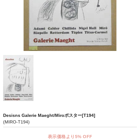
マット付額縁フレーム-おしゃれな空間に-
オプション品
仕様変更
マット・インナー
吊りフック
吊り金具＆ヒモセット
簡単スタンド
額装テープ
額縁用黄袋
Desisns Galerie Maeght/Miroポスター[T194]
LP・CDフレーム
(MIRO-T194)
高級LPフレーム
表示価格より5% OFF