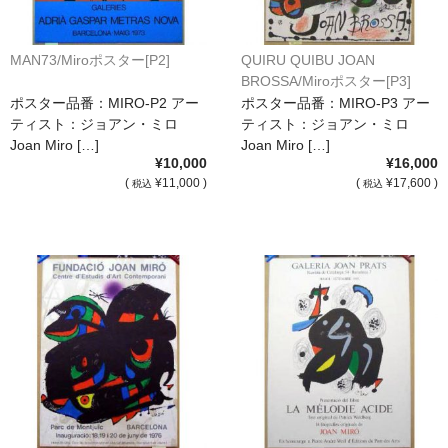
オーダーメイド額装
MAN73/Miroポスター[P2]
QUIRU QUIBU JOAN
額装のご相談・注文方法
BROSSA/Miroポスター[P3]
ポスター品番：MIRO-P2 アー
ポスター品番：MIRO-P3 アー
額装参考作品
ティスト：ジョアン・ミロ
ティスト：ジョアン・ミロ
Joan Miro […]
Joan Miro […]
ショップ
¥10,000
¥16,000
(
¥11,000 )
(
¥17,600 )
税込
税込