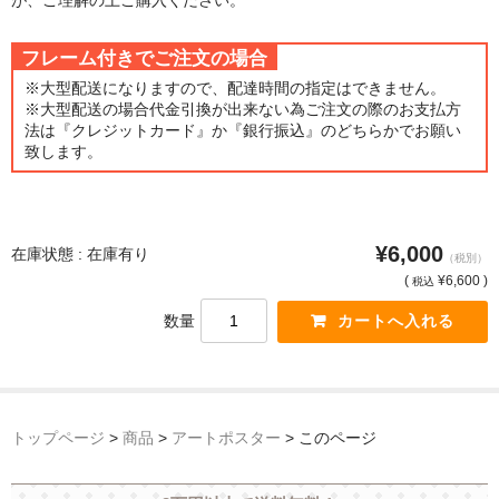
猫・ねこ・ネコ
フレーム付きでご注文の場合
額装品
※大型配送になりますので、配達時間の指定はできません。
※大型配送の場合代金引換が出来ない為ご注文の際のお支払方
法は『クレジットカード』か『銀行振込』のどちらかでお願い
額装品一覧
致します。
アンリ・マティス額装
カッズミイダ×手塚治虫額装
¥6,000
在庫状態 : 在庫有り
（税別）
スペイン製アートポスター額装
(
¥6,600 )
税込
数量
フランス製モノクロフォト額装
Classic Pooh額装
セール
トップページ
>
商品
>
アートポスター
>
このページ
お買物ガイド