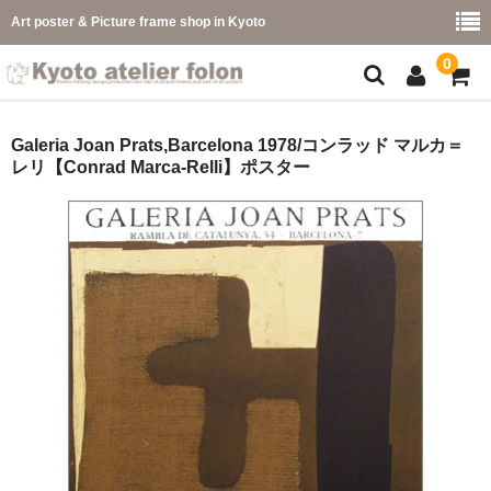
Art poster & Picture frame shop in Kyoto
0
額縁フレーム
Galeria Joan Prats,Barcelona 1978/コンラッド マルカ＝
レリ【Conrad Marca-Relli】ポスター
フレーム一覧
カラー別
イメージ別
フレーム幅別
価格コード別
こどもさくひんフレーム
幅広マット付額縁フレーム-展覧会などに-