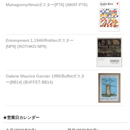
Mahagonny/Amatポスター[P76] (AMAT-P76)
Entompment 1,1946/Rothkoポスター
[NP9] (ROTHKO-NP9)
Galerie Maurice Garnier 1986/Buffetポスタ
ー[BB14] (BUFFET-BB14)
★営業日カレンダー