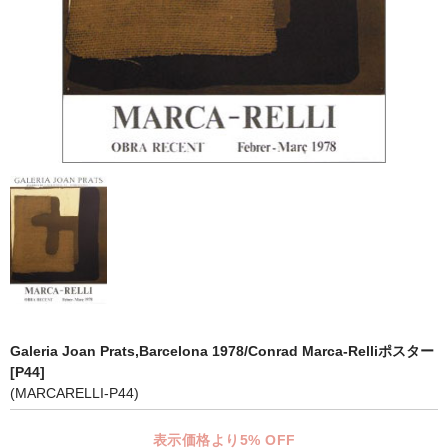
マット付額縁フレーム-おしゃれな空間に-
オプション品
仕様変更
マット・インナー
吊りフック
吊り金具＆ヒモセット
簡単スタンド
額装テープ
額縁用黄袋
Galeria Joan Prats,Barcelona 1978/Conrad Marca-Relliポスター
[P44]
LP・CDフレーム
(MARCARELLI-P44)
高級LPフレーム
表示価格より5% OFF